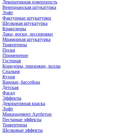
Декоративная поверхность
Венецианская штукатурка
Лофт
Фактурные штукатурки
Шелковая штукатурка
Кракелюры
Лаки, воски, лессировки
Мраморная штукатурка
Травертины
Пески
Применение
Гостиная
Коридоры, прихожие, холлы
Спальня
Кухня
Ванные, бассейны
Детская
Фасад
Эффекты
Декоративная краска
Лофт
Микроцемент Артбетон
Песчаные эффекты
Травертины
Шелковые эффекты