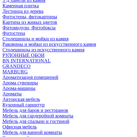
3 Д панели из камня
Каменная плитка
Лестница из дерева
Фитостены, фитокартины
Картина из живых цветов
Фитомодули, Фитобоксы
Фитостена
Столешницы и мойки из камня
Раковины и мойки из искусственного камня
Столешницы из искусственного камня
РУЛОННЫЕ ОБОИ
BN INTERNATIONAL
GRANDECO
MARBURG
Ароматизация помещений
Арома сувениры
Арома-машины
Ароматы
Авторская мебель
Кухонный гарнитур
Мебель для баров и ресторанов
Мебель для гардеробной комнаты
Мебель для спальни и гостиной
Офисная мебель
Мебель для ванной комнаты