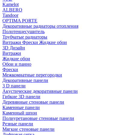
Kamelot
ALBERO
Tandoor
OPTIMA PORTE
Декоративные радиаторы отопления
Полотенцесушитель
Трубчатые радиаторы
Витражи Фрески Жидкие обои
3D Дизайн
Витражи
Жидкие обои
Обои и панно
Фрески
Межкомнатные перегородки
Декоративные панели
3 D панели
Акустические декоративные панели
Гибкие 3D панели
Деревянные стеновые панели
Каменные панели
Каменный шпон
Полиуретановые стеновые панели
Резные панели
Мягкие стеновые панели
Лофтовая сетка