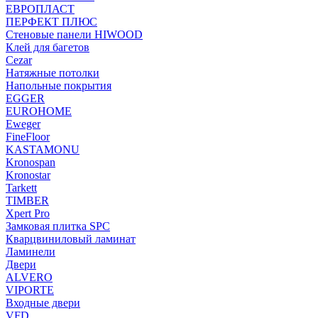
ЕВРОПЛАСТ
ПЕРФЕКТ ПЛЮС
Стеновые панели HIWOOD
Клей для багетов
Cezar
Натяжные потолки
Напольные покрытия
EGGER
EUROHOME
Eweger
FineFloor
KASTAMONU
Kronospan
Kronostar
Tarkett
TIMBER
Xpert Pro
Замковая плитка SPC
Кварцвиниловый ламинат
Ламинели
Двери
ALVERO
VIPORTE
Входные двери
VFD