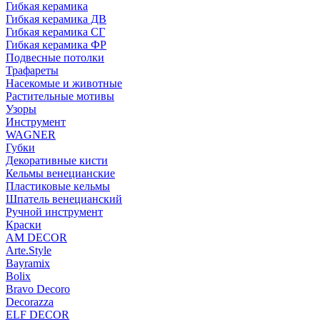
Гибкая керамика
Гибкая керамика ДВ
Гибкая керамика СГ
Гибкая керамика ФР
Подвесные потолки
Трафареты
Насекомые и животные
Растительные мотивы
Узоры
Инструмент
WAGNER
Губки
Декоративные кисти
Кельмы венецианские
Пластиковые кельмы
Шпатель венецианский
Ручной инструмент
Краски
AM DECOR
Arte.Style
Bayramix
Bolix
Bravo Decoro
Decorazza
ELF DECOR