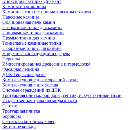
Эпоксидная затирка Диамант
Камины и гриль зоны
Каминные топки с призматическим стеклом
Навесные камины
Облицовааная печь-камин
П-образные топки для камина
Панорамные топки для камина
Прямые топки для камина
Тоннельные каминные топки
Г-образные топки для камина
Наружные конструкции из дерева
Перголы
Импрегнированная древесина и термодоска
Фасадная лепнина
ДПК Террасная доска
Комплектующие для террасной доски
Комплектующие для фасада
Система ограждений из ДПК
Тротуарная плитка, бордюры, септик, искусственный газон
Искусственная трава премиум класса
Септик
Тротуарная плитка
Бордюры
Септик из бетонных колец
Бетонное кольцо