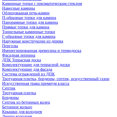
Каминные топки с призматическим стеклом
Навесные камины
Облицовааная печь-камин
П-образные топки для камина
Панорамные топки для камина
Прямые топки для камина
Тоннельные каминные топки
Г-образные топки для камина
Наружные конструкции из дерева
Перголы
Импрегнированная древесина и термодоска
Фасадная лепнина
ДПК Террасная доска
Комплектующие для террасной доски
Комплектующие для фасада
Система ограждений из ДПК
Тротуарная плитка, бордюры, септик, искусственный газон
Искусственная трава премиум класса
Септик
Тротуарная плитка
Бордюры
Септик из бетонных колец
Бетонное кольцо
Крышки для колодцев
Днища колодцев