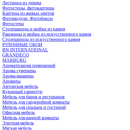
Лестница из дерева
Фитостены, фитокартины
Картина из живых цветов
Фитомодули, Фитобоксы
Фитостена
Столешницы и мойки из камня
Раковины и мойки из искусственного камня
Столешницы из искусственного камня
РУЛОННЫЕ ОБОИ
BN INTERNATIONAL
GRANDECO
MARBURG
Ароматизация помещений
Арома сувениры
Арома-машины
Ароматы
Авторская мебель
Кухонный гарнитур
Мебель для баров и ресторанов
Мебель для гардеробной комнаты
Мебель для спальни и гостиной
Офисная мебель
Мебель для ванной комнаты
Элитная мебель
Мягкая мебель