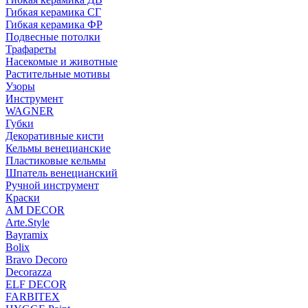
Гибкая керамика СГ
Гибкая керамика ФР
Подвесные потолки
Трафареты
Насекомые и животные
Растительные мотивы
Узоры
Инструмент
WAGNER
Губки
Декоративные кисти
Кельмы венецианские
Пластиковые кельмы
Шпатель венецианский
Ручной инструмент
Краски
AM DECOR
Arte.Style
Bayramix
Bolix
Bravo Decoro
Decorazza
ELF DECOR
FARBITEX