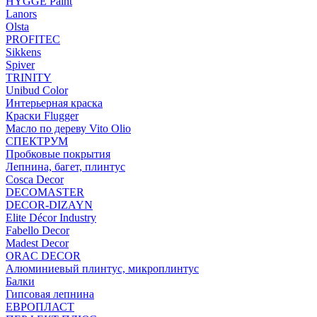
HYGGE Paint
Lanors
Olsta
PROFITEC
Sikkens
Spiver
TRINITY
Unibud Color
Интерьерная краска
Краски Flugger
Масло по дереву Vito Olio
СПЕКТРУМ
Пробковые покрытия
Лепнина, багет, плинтус
Cosca Decor
DECOMASTER
DECOR-DIZAYN
Elite Décor Industry
Fabello Decor
Madest Decor
ORAC DECOR
Алюминиевый плинтус, микроплинтус
Балки
Гипсовая лепнина
ЕВРОПЛАСТ