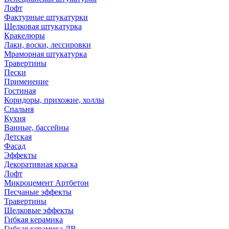
Лофт
Фактурные штукатурки
Шелковая штукатурка
Кракелюры
Лаки, воски, лессировки
Мраморная штукатурка
Травертины
Пески
Применение
Гостиная
Коридоры, прихожие, холлы
Спальня
Кухня
Ванные, бассейны
Детская
Фасад
Эффекты
Декоративная краска
Лофт
Микроцемент Артбетон
Песчаные эффекты
Травертины
Шелковые эффекты
Гибкая керамика
Гибкая керамика ДВ