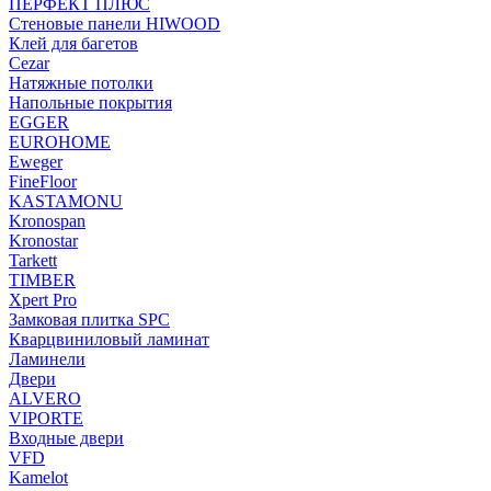
ПЕРФЕКТ ПЛЮС
Стеновые панели HIWOOD
Клей для багетов
Cezar
Натяжные потолки
Напольные покрытия
EGGER
EUROHOME
Eweger
FineFloor
KASTAMONU
Kronospan
Kronostar
Tarkett
TIMBER
Xpert Pro
Замковая плитка SPC
Кварцвиниловый ламинат
Ламинели
Двери
ALVERO
VIPORTE
Входные двери
VFD
Kamelot