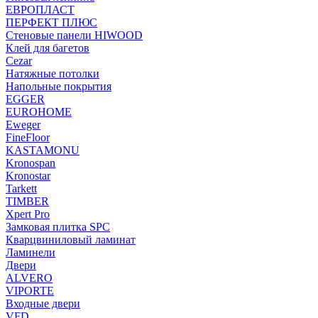
ЕВРОПЛАСТ
ПЕРФЕКТ ПЛЮС
Стеновые панели HIWOOD
Клей для багетов
Cezar
Натяжные потолки
Напольные покрытия
EGGER
EUROHOME
Eweger
FineFloor
KASTAMONU
Kronospan
Kronostar
Tarkett
TIMBER
Xpert Pro
Замковая плитка SPC
Кварцвиниловый ламинат
Ламинели
Двери
ALVERO
VIPORTE
Входные двери
VFD