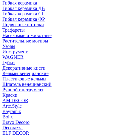
Гибкая керамика
Гибкая керамика ДВ
Гибкая керамика СГ
Гибкая керамика ФР
Подвесные потолки
Трафареты
Насекомые и животные
Растительные мотивы
Узоры
Инструмент
WAGNER
Губки
Декоративные кисти
Кельмы венецианские
Пластиковые кельмы
Шпатель венецианский
Ручной инструмент
Краски
AM DECOR
Arte.Style
Bayramix
Bolix
Bravo Decoro
Decorazza
ELF DECOR