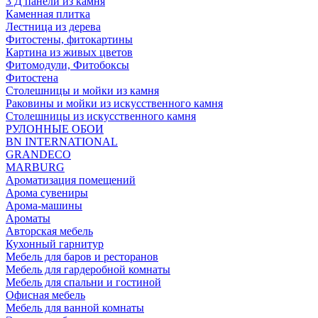
3 Д панели из камня
Каменная плитка
Лестница из дерева
Фитостены, фитокартины
Картина из живых цветов
Фитомодули, Фитобоксы
Фитостена
Столешницы и мойки из камня
Раковины и мойки из искусственного камня
Столешницы из искусственного камня
РУЛОННЫЕ ОБОИ
BN INTERNATIONAL
GRANDECO
MARBURG
Ароматизация помещений
Арома сувениры
Арома-машины
Ароматы
Авторская мебель
Кухонный гарнитур
Мебель для баров и ресторанов
Мебель для гардеробной комнаты
Мебель для спальни и гостиной
Офисная мебель
Мебель для ванной комнаты