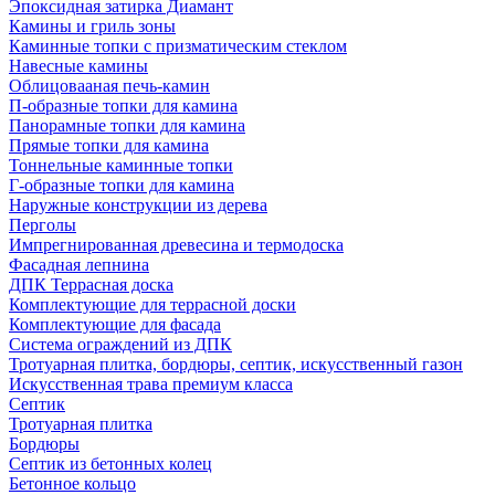
Эпоксидная затирка Диамант
Камины и гриль зоны
Каминные топки с призматическим стеклом
Навесные камины
Облицовааная печь-камин
П-образные топки для камина
Панорамные топки для камина
Прямые топки для камина
Тоннельные каминные топки
Г-образные топки для камина
Наружные конструкции из дерева
Перголы
Импрегнированная древесина и термодоска
Фасадная лепнина
ДПК Террасная доска
Комплектующие для террасной доски
Комплектующие для фасада
Система ограждений из ДПК
Тротуарная плитка, бордюры, септик, искусственный газон
Искусственная трава премиум класса
Септик
Тротуарная плитка
Бордюры
Септик из бетонных колец
Бетонное кольцо