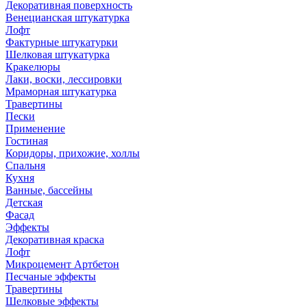
Декоративная поверхность
Венецианская штукатурка
Лофт
Фактурные штукатурки
Шелковая штукатурка
Кракелюры
Лаки, воски, лессировки
Мраморная штукатурка
Травертины
Пески
Применение
Гостиная
Коридоры, прихожие, холлы
Спальня
Кухня
Ванные, бассейны
Детская
Фасад
Эффекты
Декоративная краска
Лофт
Микроцемент Артбетон
Песчаные эффекты
Травертины
Шелковые эффекты