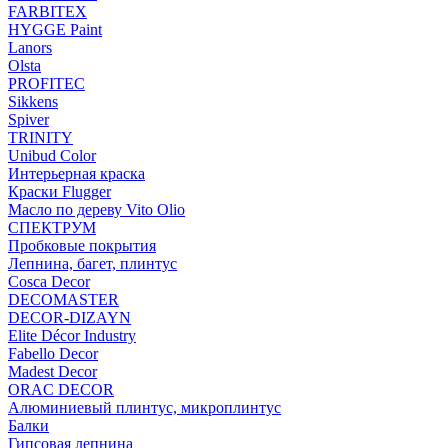
FARBITEX
HYGGE Paint
Lanors
Olsta
PROFITEC
Sikkens
Spiver
TRINITY
Unibud Color
Интерьерная краска
Краски Flugger
Масло по дереву Vito Olio
СПЕКТРУМ
Пробковые покрытия
Лепнина, багет, плинтус
Cosca Decor
DECOMASTER
DECOR-DIZAYN
Elite Décor Industry
Fabello Decor
Madest Decor
ORAC DECOR
Алюминиевый плинтус, микроплинтус
Балки
Гипсовая лепнина