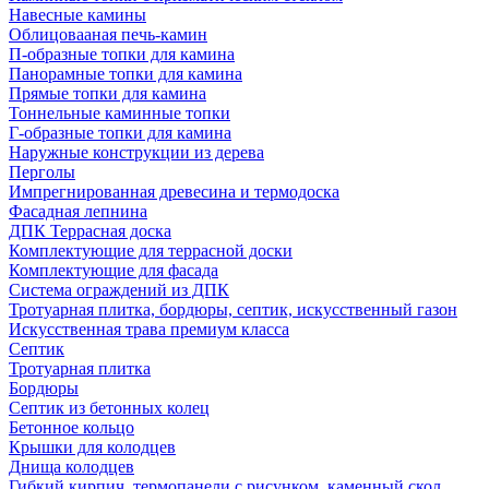
Навесные камины
Облицовааная печь-камин
П-образные топки для камина
Панорамные топки для камина
Прямые топки для камина
Тоннельные каминные топки
Г-образные топки для камина
Наружные конструкции из дерева
Перголы
Импрегнированная древесина и термодоска
Фасадная лепнина
ДПК Террасная доска
Комплектующие для террасной доски
Комплектующие для фасада
Система ограждений из ДПК
Тротуарная плитка, бордюры, септик, искусственный газон
Искусственная трава премиум класса
Септик
Тротуарная плитка
Бордюры
Септик из бетонных колец
Бетонное кольцо
Крышки для колодцев
Днища колодцев
Гибкий кирпич, термопанели с рисунком, каменный скол,