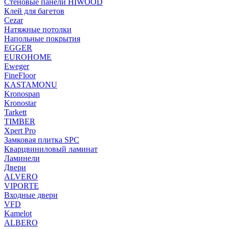
Стеновые панели HIWOOD
Клей для багетов
Cezar
Натяжные потолки
Напольные покрытия
EGGER
EUROHOME
Eweger
FineFloor
KASTAMONU
Kronospan
Kronostar
Tarkett
TIMBER
Xpert Pro
Замковая плитка SPC
Кварцвиниловый ламинат
Ламинели
Двери
ALVERO
VIPORTE
Входные двери
VFD
Kamelot
ALBERO