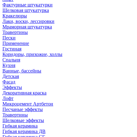
Фактурные штукатурки
Шелковая штукатурка
Кракелюры
Лаки, воски, лессировки
Мраморная штукатурка
Травертины
Пески
Применение
Гостиная
Коридоры, прихожие, холлы
Спальня
Кухня
Ванные, бассейны
Детская
Фасад
Эффекты
Декоративная краска
Лофт
Микроцемент Артбетон
Песчаные эффекты
Травертины
Шелковые эффекты
Гибкая керамика
Гибкая керамика ДВ
Гибкая керамика СГ