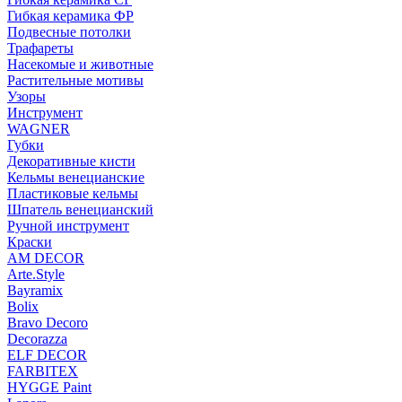
Гибкая керамика ФР
Подвесные потолки
Трафареты
Насекомые и животные
Растительные мотивы
Узоры
Инструмент
WAGNER
Губки
Декоративные кисти
Кельмы венецианские
Пластиковые кельмы
Шпатель венецианский
Ручной инструмент
Краски
AM DECOR
Arte.Style
Bayramix
Bolix
Bravo Decoro
Decorazza
ELF DECOR
FARBITEX
HYGGE Paint