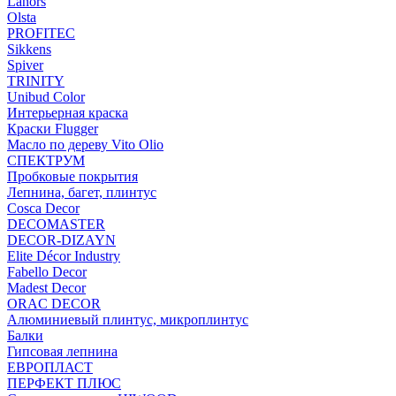
Lanors
Olsta
PROFITEC
Sikkens
Spiver
TRINITY
Unibud Color
Интерьерная краска
Краски Flugger
Масло по дереву Vito Olio
СПЕКТРУМ
Пробковые покрытия
Лепнина, багет, плинтус
Cosca Decor
DECOMASTER
DECOR-DIZAYN
Elite Décor Industry
Fabello Decor
Madest Decor
ORAC DECOR
Алюминиевый плинтус, микроплинтус
Балки
Гипсовая лепнина
ЕВРОПЛАСТ
ПЕРФЕКТ ПЛЮС