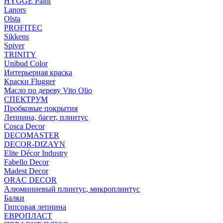
HYGGE Paint
Lanors
Olsta
PROFITEC
Sikkens
Spiver
TRINITY
Unibud Color
Интерьерная краска
Краски Flugger
Масло по дереву Vito Olio
СПЕКТРУМ
Пробковые покрытия
Лепнина, багет, плинтус
Cosca Decor
DECOMASTER
DECOR-DIZAYN
Elite Décor Industry
Fabello Decor
Madest Decor
ORAC DECOR
Алюминиевый плинтус, микроплинтус
Балки
Гипсовая лепнина
ЕВРОПЛАСТ