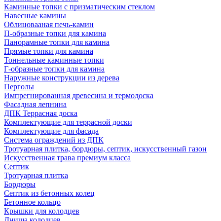
Каминные топки с призматическим стеклом
Навесные камины
Облицовааная печь-камин
П-образные топки для камина
Панорамные топки для камина
Прямые топки для камина
Тоннельные каминные топки
Г-образные топки для камина
Наружные конструкции из дерева
Перголы
Импрегнированная древесина и термодоска
Фасадная лепнина
ДПК Террасная доска
Комплектующие для террасной доски
Комплектующие для фасада
Система ограждений из ДПК
Тротуарная плитка, бордюры, септик, искусственный газон
Искусственная трава премиум класса
Септик
Тротуарная плитка
Бордюры
Септик из бетонных колец
Бетонное кольцо
Крышки для колодцев
Днища колодцев