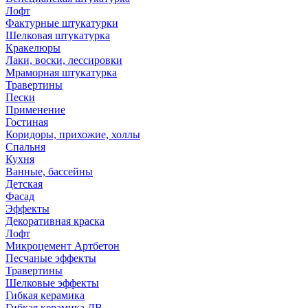
Лофт
Фактурные штукатурки
Шелковая штукатурка
Кракелюры
Лаки, воски, лессировки
Мраморная штукатурка
Травертины
Пески
Применение
Гостиная
Коридоры, прихожие, холлы
Спальня
Кухня
Ванные, бассейны
Детская
Фасад
Эффекты
Декоративная краска
Лофт
Микроцемент Артбетон
Песчаные эффекты
Травертины
Шелковые эффекты
Гибкая керамика
Гибкая керамика ДВ