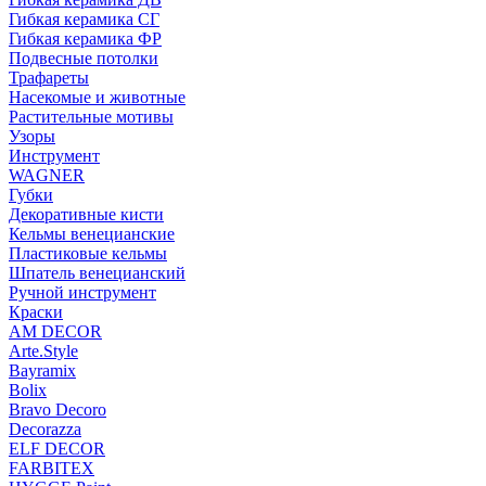
Гибкая керамика СГ
Гибкая керамика ФР
Подвесные потолки
Трафареты
Насекомые и животные
Растительные мотивы
Узоры
Инструмент
WAGNER
Губки
Декоративные кисти
Кельмы венецианские
Пластиковые кельмы
Шпатель венецианский
Ручной инструмент
Краски
AM DECOR
Arte.Style
Bayramix
Bolix
Bravo Decoro
Decorazza
ELF DECOR
FARBITEX