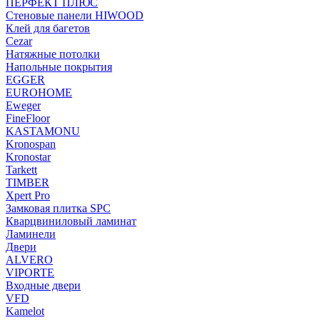
ПЕРФЕКТ ПЛЮС
Стеновые панели HIWOOD
Клей для багетов
Cezar
Натяжные потолки
Напольные покрытия
EGGER
EUROHOME
Eweger
FineFloor
KASTAMONU
Kronospan
Kronostar
Tarkett
TIMBER
Xpert Pro
Замковая плитка SPC
Кварцвиниловый ламинат
Ламинели
Двери
ALVERO
VIPORTE
Входные двери
VFD
Kamelot