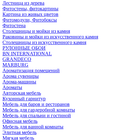
Лестница из дерева
Фитостены, фитокартины
Картина из живых цветов
Фитомодули, Фитобоксы
Фитостена
Столешницы и мойки из камня
Раковины и мойки из искусственного камня
Столешницы из искусственного камня
РУЛОННЫЕ ОБОИ
BN INTERNATIONAL
GRANDECO
MARBURG
Ароматизация помещений
Арома сувениры
Арома-машины
Ароматы
Авторская мебель
Кухонный гарнитур
Мебель для баров и ресторанов
Мебель для гардеробной комнаты
Мебель для спальни и гостиной
Офисная мебель
Мебель для ванной комнаты
Элитная мебель
Мягкая мебель