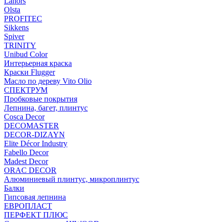
Lanors
Olsta
PROFITEC
Sikkens
Spiver
TRINITY
Unibud Color
Интерьерная краска
Краски Flugger
Масло по дереву Vito Olio
СПЕКТРУМ
Пробковые покрытия
Лепнина, багет, плинтус
Cosca Decor
DECOMASTER
DECOR-DIZAYN
Elite Décor Industry
Fabello Decor
Madest Decor
ORAC DECOR
Алюминиевый плинтус, микроплинтус
Балки
Гипсовая лепнина
ЕВРОПЛАСТ
ПЕРФЕКТ ПЛЮС