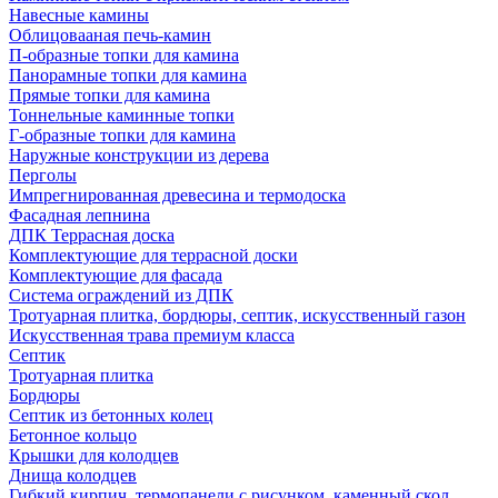
Навесные камины
Облицовааная печь-камин
П-образные топки для камина
Панорамные топки для камина
Прямые топки для камина
Тоннельные каминные топки
Г-образные топки для камина
Наружные конструкции из дерева
Перголы
Импрегнированная древесина и термодоска
Фасадная лепнина
ДПК Террасная доска
Комплектующие для террасной доски
Комплектующие для фасада
Система ограждений из ДПК
Тротуарная плитка, бордюры, септик, искусственный газон
Искусственная трава премиум класса
Септик
Тротуарная плитка
Бордюры
Септик из бетонных колец
Бетонное кольцо
Крышки для колодцев
Днища колодцев
Гибкий кирпич, термопанели с рисунком, каменный скол,