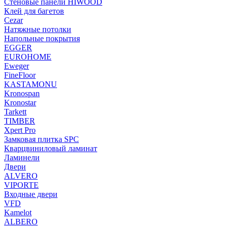
Стеновые панели HIWOOD
Клей для багетов
Cezar
Натяжные потолки
Напольные покрытия
EGGER
EUROHOME
Eweger
FineFloor
KASTAMONU
Kronospan
Kronostar
Tarkett
TIMBER
Xpert Pro
Замковая плитка SPC
Кварцвиниловый ламинат
Ламинели
Двери
ALVERO
VIPORTE
Входные двери
VFD
Kamelot
ALBERO