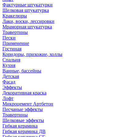
Фактурные штукатурки
Шелковая штукатурка
Кракелюры
Лаки, воски, лессировки
Мраморная штукатурка
Травертины
Пески
Применение
Гостиная
Коридоры, прихожие, холлы
Спальня
Кухня
Ванные, бассейны
Детская
Фасад
Эффекты
Декоративная краска
Лофт
Микроцемент Артбетон
Песчаные эффекты
Травертины
Шелковые эффекты
Гибкая керамика
Гибкая керамика ДВ
Гибкая керамика СГ