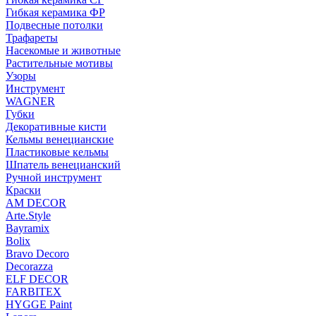
Гибкая керамика ФР
Подвесные потолки
Трафареты
Насекомые и животные
Растительные мотивы
Узоры
Инструмент
WAGNER
Губки
Декоративные кисти
Кельмы венецианские
Пластиковые кельмы
Шпатель венецианский
Ручной инструмент
Краски
AM DECOR
Arte.Style
Bayramix
Bolix
Bravo Decoro
Decorazza
ELF DECOR
FARBITEX
HYGGE Paint