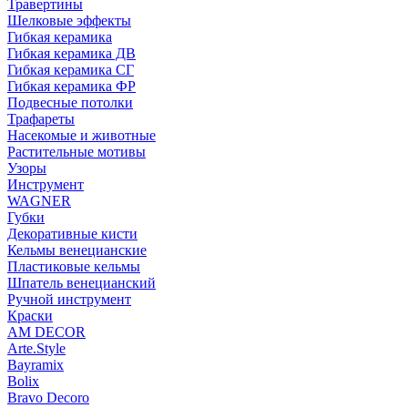
Травертины
Шелковые эффекты
Гибкая керамика
Гибкая керамика ДВ
Гибкая керамика СГ
Гибкая керамика ФР
Подвесные потолки
Трафареты
Насекомые и животные
Растительные мотивы
Узоры
Инструмент
WAGNER
Губки
Декоративные кисти
Кельмы венецианские
Пластиковые кельмы
Шпатель венецианский
Ручной инструмент
Краски
AM DECOR
Arte.Style
Bayramix
Bolix
Bravo Decoro