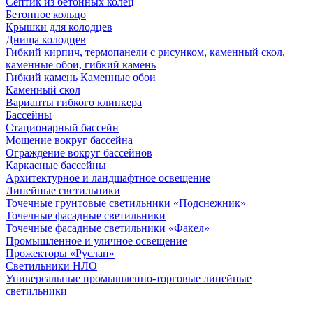
Септик из бетонных колец
Бетонное кольцо
Крышки для колодцев
Днища колодцев
Гибкий кирпич, термопанели с рисунком, каменный скол,
каменные обои, гибкий камень
Гибкий камень Каменные обои
Каменный скол
Варианты гибкого клинкера
Бассейны
Стационарный бассейн
Мощение вокруг бассейна
Ограждение вокруг бассейнов
Каркасные бассейны
Архитектурное и ландшафтное освещение
Линейные светильники
Точечные грунтовые светильники «Подснежник»
Точечные фасадные светильники
Точечные фасадные светильники «Факел»
Промышленное и уличное освещение
Прожекторы «Руслан»
Светильники НЛО
Универсальные промышленно-торговые линейные
светильники