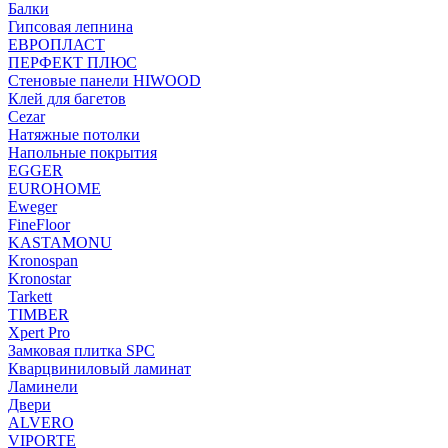
Балки
Гипсовая лепнина
ЕВРОПЛАСТ
ПЕРФЕКТ ПЛЮС
Стеновые панели HIWOOD
Клей для багетов
Cezar
Натяжные потолки
Напольные покрытия
EGGER
EUROHOME
Eweger
FineFloor
KASTAMONU
Kronospan
Kronostar
Tarkett
TIMBER
Xpert Pro
Замковая плитка SPC
Кварцвиниловый ламинат
Ламинели
Двери
ALVERO
VIPORTE