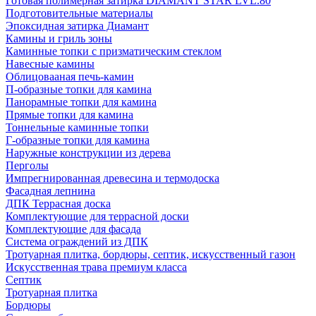
Готовая полимерная затирка DIAMANT STAR LVL.80
Подготовительные материалы
Эпоксидная затирка Диамант
Камины и гриль зоны
Каминные топки с призматическим стеклом
Навесные камины
Облицовааная печь-камин
П-образные топки для камина
Панорамные топки для камина
Прямые топки для камина
Тоннельные каминные топки
Г-образные топки для камина
Наружные конструкции из дерева
Перголы
Импрегнированная древесина и термодоска
Фасадная лепнина
ДПК Террасная доска
Комплектующие для террасной доски
Комплектующие для фасада
Система ограждений из ДПК
Тротуарная плитка, бордюры, септик, искусственный газон
Искусственная трава премиум класса
Септик
Тротуарная плитка
Бордюры