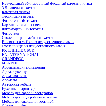
Натуральный облицовочный фасадный камень, плитка
3 Д панели из камня
Каменная плитка
Лестница из дерева
Фитостены, фитокартины
Картина из живых цветов
Фитомодули, Фитобоксы
Фитостена
Столешницы и мойки из камня
Раковины и мойки из искусственного камня
Столешницы из искусственного камня
РУЛОННЫЕ ОБОИ
BN INTERNATIONAL
GRANDECO
MARBURG
Ароматизация помещений
Арома сувениры
Арома-машины
Ароматы
Авторская мебель
Кухонный гарнитур
Мебель для баров и ресторанов
Мебель для гардеробной комнаты
Мебель для спальни и гостиной
Офисная мебель