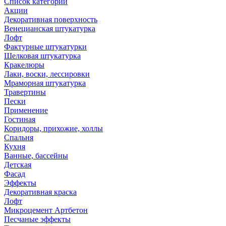
Список категорий
Акции
Декоративная поверхность
Венецианская штукатурка
Лофт
Фактурные штукатурки
Шелковая штукатурка
Кракелюры
Лаки, воски, лессировки
Мраморная штукатурка
Травертины
Пески
Применение
Гостиная
Коридоры, прихожие, холлы
Спальня
Кухня
Ванные, бассейны
Детская
Фасад
Эффекты
Декоративная краска
Лофт
Микроцемент Артбетон
Песчаные эффекты