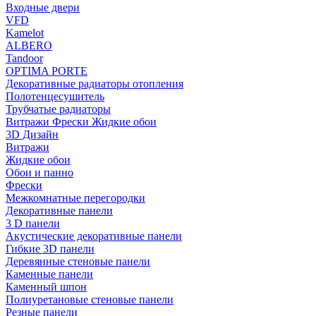
Входные двери
VFD
Kamelot
ALBERO
Tandoor
OPTIMA PORTE
Декоративные радиаторы отопления
Полотенцесушитель
Трубчатые радиаторы
Витражи Фрески Жидкие обои
3D Дизайн
Витражи
Жидкие обои
Обои и панно
Фрески
Межкомнатные перегородки
Декоративные панели
3 D панели
Акустические декоративные панели
Гибкие 3D панели
Деревянные стеновые панели
Каменные панели
Каменный шпон
Полиуретановые стеновые панели
Резные панели