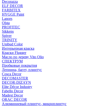
Decorazza
ELF DECOR
FARBITEX
HYGGE Paint
Lanors
Olsta
PROFITEC
Sikkens
Spiver
TRINITY
Unibud Color
Интерьерная краска
Краски Flugger
Масло по дереву Vito Olio
СПЕКТРУМ
Пробковые покрытия
Лепнина, багет, плинтус
Cosca Decor
DECOMASTER
DECOR-DIZAYN
Elite Décor Industry
Fabello Decor
Madest Decor
ORAC DECOR
Алюминиевый плинтус, микроплинтус