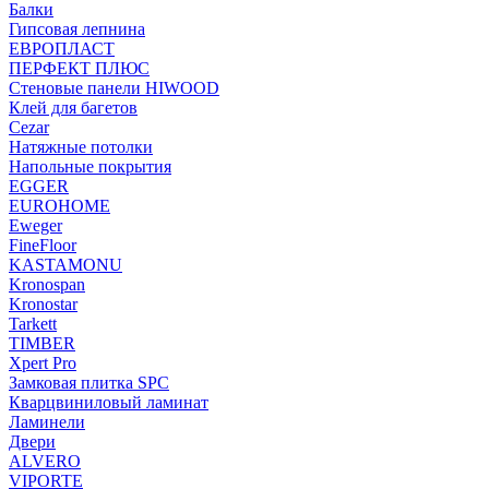
Балки
Гипсовая лепнина
ЕВРОПЛАСТ
ПЕРФЕКТ ПЛЮС
Стеновые панели HIWOOD
Клей для багетов
Cezar
Натяжные потолки
Напольные покрытия
EGGER
EUROHOME
Eweger
FineFloor
KASTAMONU
Kronospan
Kronostar
Tarkett
TIMBER
Xpert Pro
Замковая плитка SPC
Кварцвиниловый ламинат
Ламинели
Двери
ALVERO
VIPORTE