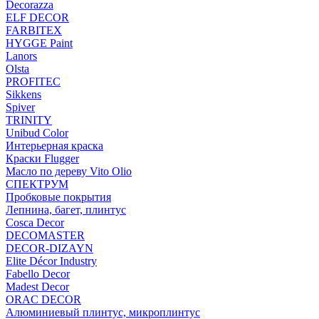
Decorazza
ELF DECOR
FARBITEX
HYGGE Paint
Lanors
Olsta
PROFITEC
Sikkens
Spiver
TRINITY
Unibud Color
Интерьерная краска
Краски Flugger
Масло по дереву Vito Olio
СПЕКТРУМ
Пробковые покрытия
Лепнина, багет, плинтус
Cosca Decor
DECOMASTER
DECOR-DIZAYN
Elite Décor Industry
Fabello Decor
Madest Decor
ORAC DECOR
Алюминиевый плинтус, микроплинтус