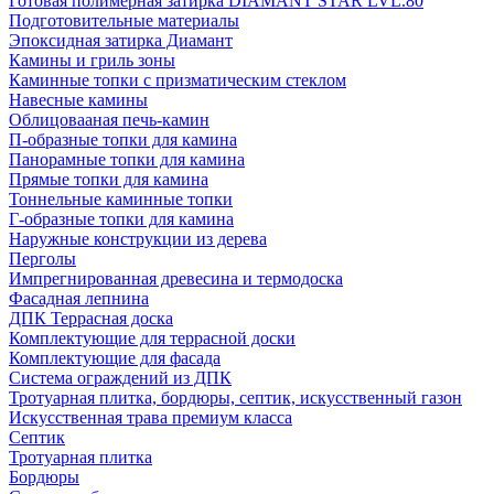
Готовая полимерная затирка DIAMANT STAR LVL.80
Подготовительные материалы
Эпоксидная затирка Диамант
Камины и гриль зоны
Каминные топки с призматическим стеклом
Навесные камины
Облицовааная печь-камин
П-образные топки для камина
Панорамные топки для камина
Прямые топки для камина
Тоннельные каминные топки
Г-образные топки для камина
Наружные конструкции из дерева
Перголы
Импрегнированная древесина и термодоска
Фасадная лепнина
ДПК Террасная доска
Комплектующие для террасной доски
Комплектующие для фасада
Система ограждений из ДПК
Тротуарная плитка, бордюры, септик, искусственный газон
Искусственная трава премиум класса
Септик
Тротуарная плитка
Бордюры