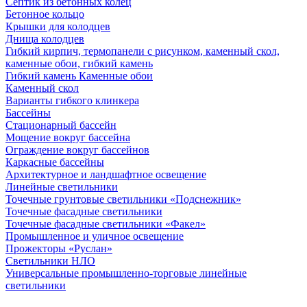
Септик из бетонных колец
Бетонное кольцо
Крышки для колодцев
Днища колодцев
Гибкий кирпич, термопанели с рисунком, каменный скол,
каменные обои, гибкий камень
Гибкий камень Каменные обои
Каменный скол
Варианты гибкого клинкера
Бассейны
Стационарный бассейн
Мощение вокруг бассейна
Ограждение вокруг бассейнов
Каркасные бассейны
Архитектурное и ландшафтное освещение
Линейные светильники
Точечные грунтовые светильники «Подснежник»
Точечные фасадные светильники
Точечные фасадные светильники «Факел»
Промышленное и уличное освещение
Прожекторы «Руслан»
Светильники НЛО
Универсальные промышленно-торговые линейные
светильники