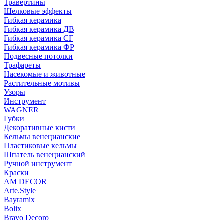
Травертины
Шелковые эффекты
Гибкая керамика
Гибкая керамика ДВ
Гибкая керамика СГ
Гибкая керамика ФР
Подвесные потолки
Трафареты
Насекомые и животные
Растительные мотивы
Узоры
Инструмент
WAGNER
Губки
Декоративные кисти
Кельмы венецианские
Пластиковые кельмы
Шпатель венецианский
Ручной инструмент
Краски
AM DECOR
Arte.Style
Bayramix
Bolix
Bravo Decoro