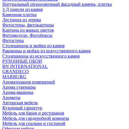
Натуральный облицовочный фасадный камень, плитка
3 Д панели из камня
Каменная плитка
Лестница из дерева
Фитостены, фитокартины
Картина из живых цветов
Фитомодули, Фитобоксы
Фитостена
Столешницы и мойки из камня
Раковины и мойки из искусственного камня
Столешницы из искусственного камня
РУЛОННЫЕ ОБОИ
BN INTERNATIONAL
GRANDECO
MARBURG
Ароматизация помещений
Арома сувениры
Арома-машины
Ароматы
Авторская мебель
Кухонный гарнитур
Мебель для баров и ресторанов
Мебель для гардеробной комнаты
Мебель для спальни и гостиной
Офисная мебель