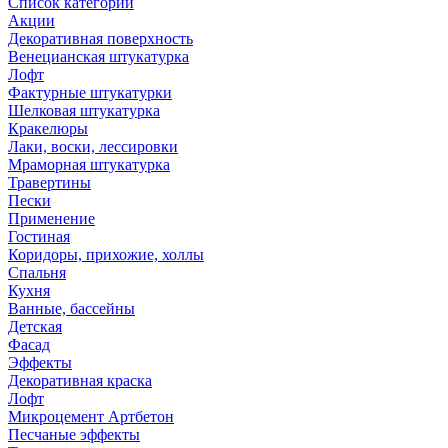
Список категорий
Акции
Декоративная поверхность
Венецианская штукатурка
Лофт
Фактурные штукатурки
Шелковая штукатурка
Кракелюры
Лаки, воски, лессировки
Мраморная штукатурка
Травертины
Пески
Применение
Гостиная
Коридоры, прихожие, холлы
Спальня
Кухня
Ванные, бассейны
Детская
Фасад
Эффекты
Декоративная краска
Лофт
Микроцемент Артбетон
Песчаные эффекты