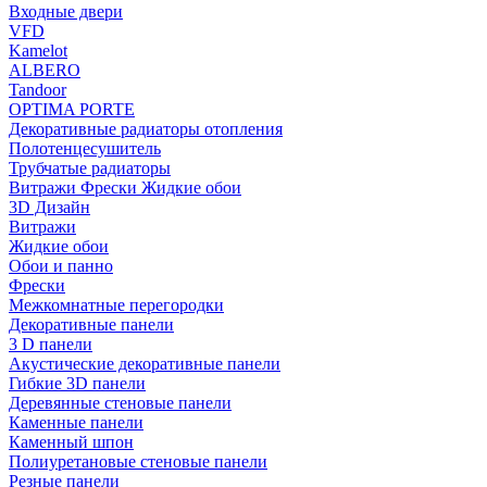
Входные двери
VFD
Kamelot
ALBERO
Tandoor
OPTIMA PORTE
Декоративные радиаторы отопления
Полотенцесушитель
Трубчатые радиаторы
Витражи Фрески Жидкие обои
3D Дизайн
Витражи
Жидкие обои
Обои и панно
Фрески
Межкомнатные перегородки
Декоративные панели
3 D панели
Акустические декоративные панели
Гибкие 3D панели
Деревянные стеновые панели
Каменные панели
Каменный шпон
Полиуретановые стеновые панели
Резные панели