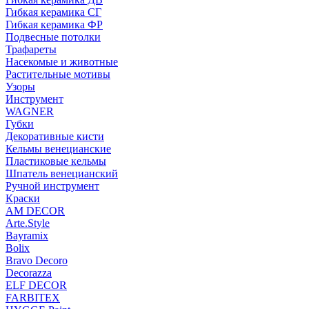
Гибкая керамика СГ
Гибкая керамика ФР
Подвесные потолки
Трафареты
Насекомые и животные
Растительные мотивы
Узоры
Инструмент
WAGNER
Губки
Декоративные кисти
Кельмы венецианские
Пластиковые кельмы
Шпатель венецианский
Ручной инструмент
Краски
AM DECOR
Arte.Style
Bayramix
Bolix
Bravo Decoro
Decorazza
ELF DECOR
FARBITEX