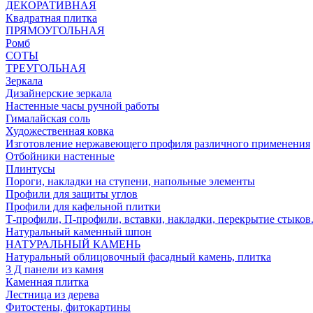
ДЕКОРАТИВНАЯ
Квадратная плитка
ПРЯМОУГОЛЬНАЯ
Ромб
СОТЫ
ТРЕУГОЛЬНАЯ
Зеркала
Дизайнерские зеркала
Настенные часы ручной работы
Гималайская соль
Художественная ковка
Изготовление нержавеющего профиля различного применения
Отбойники настенные
Плинтусы
Пороги, накладки на ступени, напольные элементы
Профили для защиты углов
Профили для кафельной плитки
Т-профили, П-профили, вставки, накладки, перекрытие стыков
Натуральный каменный шпон
НАТУРАЛЬНЫЙ КАМЕНЬ
Натуральный облицовочный фасадный камень, плитка
3 Д панели из камня
Каменная плитка
Лестница из дерева
Фитостены, фитокартины