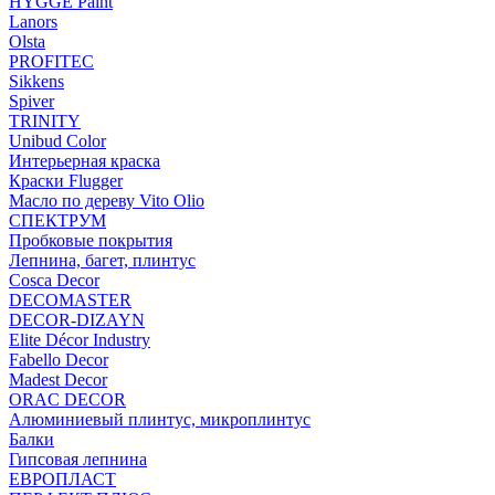
HYGGE Paint
Lanors
Olsta
PROFITEC
Sikkens
Spiver
TRINITY
Unibud Color
Интерьерная краска
Краски Flugger
Масло по дереву Vito Olio
СПЕКТРУМ
Пробковые покрытия
Лепнина, багет, плинтус
Cosca Decor
DECOMASTER
DECOR-DIZAYN
Elite Décor Industry
Fabello Decor
Madest Decor
ORAC DECOR
Алюминиевый плинтус, микроплинтус
Балки
Гипсовая лепнина
ЕВРОПЛАСТ