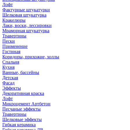
Лофт
Фактурные штукатурки
Шелковая штукатурка
Кракелюры
Лаки, воски, лессировки
Мраморная штукатурка
Травертины
Пески
Применение
Гостиная
Коридоры, прихожие, холлы
Спальня
Кухня
Ванные, бассейны
Детская
Фасад
Эффекты
Декоративная краска
Лофт
Микроцемент Артбетон
Песчаные эффекты
Травертины
Шелковые эффекты
Гибкая керамика
Гибкая керамика ДВ