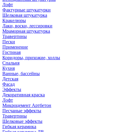
Лофт
Фактурные штукатурки
Шелковая штукатурка
Кракелюры
Лаки, воски, лессировки
Мраморная штукатурка
Травертины
Пески
Применение
Гостиная
Коридоры, прихожие, холлы
Спальня
Кухня
Ванные, бассейны
Детская
Фасад
Эффекты
Декоративная краска
Лофт
Микроцемент Артбетон
Песчаные эффекты
Травертины
Шелковые эффекты
Гибкая керамика
Гибкая керамика ДВ