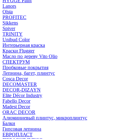
HYGGE Paint
Lanors
Olsta
PROFITEC
Sikkens
Spiver
TRINITY
Unibud Color
Интерьерная краска
Краски Flugger
Масло по дереву Vito Olio
СПЕКТРУМ
Пробковые покрытия
Лепнина, багет, плинтус
Cosca Decor
DECOMASTER
DECOR-DIZAYN
Elite Décor Industry
Fabello Decor
Madest Decor
ORAC DECOR
Алюминиевый плинтус, микроплинтус
Балки
Гипсовая лепнина
ЕВРОПЛАСТ