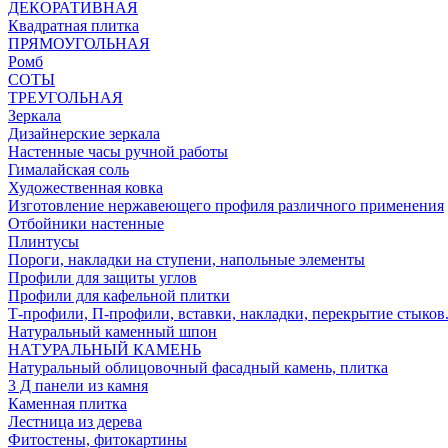
ДЕКОРАТИВНАЯ
Квадратная плитка
ПРЯМОУГОЛЬНАЯ
Ромб
СОТЫ
ТРЕУГОЛЬНАЯ
Зеркала
Дизайнерские зеркала
Настенные часы ручной работы
Гималайская соль
Художественная ковка
Изготовление нержавеющего профиля различного применения
Отбойники настенные
Плинтусы
Пороги, накладки на ступени, напольные элементы
Профили для защиты углов
Профили для кафельной плитки
Т-профили, П-профили, вставки, накладки, перекрытие стыков
Натуральный каменный шпон
НАТУРАЛЬНЫЙ КАМЕНЬ
Натуральный облицовочный фасадный камень, плитка
3 Д панели из камня
Каменная плитка
Лестница из дерева
Фитостены, фитокартины