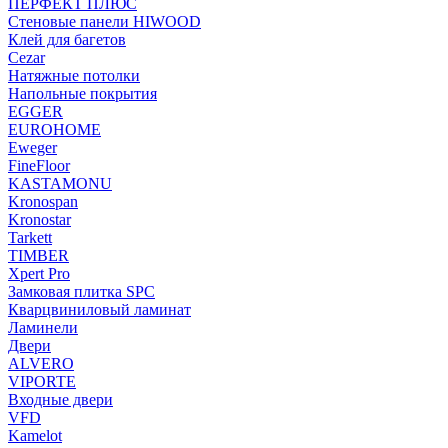
ПЕРФЕКТ ПЛЮС
Стеновые панели HIWOOD
Клей для багетов
Cezar
Натяжные потолки
Напольные покрытия
EGGER
EUROHOME
Eweger
FineFloor
KASTAMONU
Kronospan
Kronostar
Tarkett
TIMBER
Xpert Pro
Замковая плитка SPC
Кварцвиниловый ламинат
Ламинели
Двери
ALVERO
VIPORTE
Входные двери
VFD
Kamelot