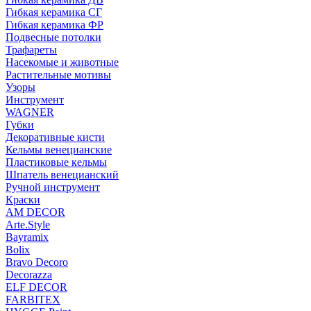
Гибкая керамика СГ
Гибкая керамика ФР
Подвесные потолки
Трафареты
Насекомые и животные
Растительные мотивы
Узоры
Инструмент
WAGNER
Губки
Декоративные кисти
Кельмы венецианские
Пластиковые кельмы
Шпатель венецианский
Ручной инструмент
Краски
AM DECOR
Arte.Style
Bayramix
Bolix
Bravo Decoro
Decorazza
ELF DECOR
FARBITEX