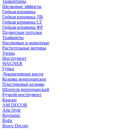
Травертины
Шелковые эффекты
Гибкая керамика
Гибкая керамика ДВ
Гибкая керамика СГ
Гибкая керамика ФР
Подвесные потолки
Трафареты
Насекомые и животные
Растительные мотивы
Узоры
Инструмент
WAGNER
Губки
Декоративные кисти
Кельмы венецианские
Пластиковые кельмы
Шпатель венецианский
Ручной инструмент
Краски
AM DECOR
Arte.Style
Bayramix
Bolix
Bravo Decoro