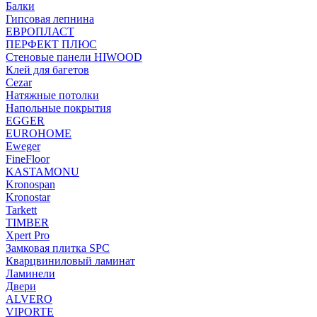
Балки
Гипсовая лепнина
ЕВРОПЛАСТ
ПЕРФЕКТ ПЛЮС
Стеновые панели HIWOOD
Клей для багетов
Cezar
Натяжные потолки
Напольные покрытия
EGGER
EUROHOME
Eweger
FineFloor
KASTAMONU
Kronospan
Kronostar
Tarkett
TIMBER
Xpert Pro
Замковая плитка SPC
Кварцвиниловый ламинат
Ламинели
Двери
ALVERO
VIPORTE