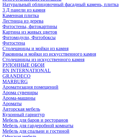
Натуральный облицовочный фасадный камень, плитка
3 Д панели из камня
Каменная плитка
Лестница из дерева
Фитостены, фитокартины
Картина из живых цветов
Фитомодули, Фитобоксы
Фитостена
Столешницы и мойки из камня
Раковины и мойки из искусственного камня
Столешницы из искусственного камня
РУЛОННЫЕ ОБОИ
BN INTERNATIONAL
GRANDECO
MARBURG
Ароматизация помещений
Арома сувениры
Арома-машины
Ароматы
Авторская мебель
Кухонный гарнитур
Мебель для баров и ресторанов
Мебель для гардеробной комнаты
Мебель для спальни и гостиной
Офисная мебель