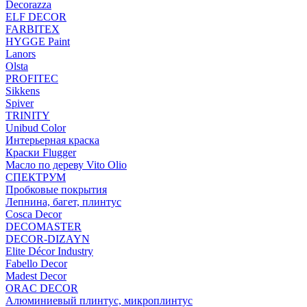
Decorazza
ELF DECOR
FARBITEX
HYGGE Paint
Lanors
Olsta
PROFITEC
Sikkens
Spiver
TRINITY
Unibud Color
Интерьерная краска
Краски Flugger
Масло по дереву Vito Olio
СПЕКТРУМ
Пробковые покрытия
Лепнина, багет, плинтус
Cosca Decor
DECOMASTER
DECOR-DIZAYN
Elite Décor Industry
Fabello Decor
Madest Decor
ORAC DECOR
Алюминиевый плинтус, микроплинтус