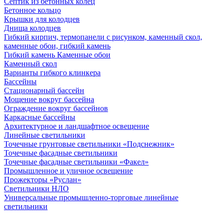
Септик из бетонных колец
Бетонное кольцо
Крышки для колодцев
Днища колодцев
Гибкий кирпич, термопанели с рисунком, каменный скол,
каменные обои, гибкий камень
Гибкий камень Каменные обои
Каменный скол
Варианты гибкого клинкера
Бассейны
Стационарный бассейн
Мощение вокруг бассейна
Ограждение вокруг бассейнов
Каркасные бассейны
Архитектурное и ландшафтное освещение
Линейные светильники
Точечные грунтовые светильники «Подснежник»
Точечные фасадные светильники
Точечные фасадные светильники «Факел»
Промышленное и уличное освещение
Прожекторы «Руслан»
Светильники НЛО
Универсальные промышленно-торговые линейные
светильники