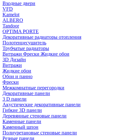
Входные двери
VFD
Kamelot
ALBERO
Tandoor
OPTIMA PORTE
Декоративные радиаторы отопления
Полотенцесушитель
Трубчатые радиаторы
Витражи Фрески Жидкие обои
3D Дизайн
Витражи
Жидкие обои
Обои и панно
Фрески
Межкомнатные перегородки
Декоративные панели
3 D панели
Акустические декоративные панели
Гибкие 3D панели
Деревянные стеновые панели
Каменные панели
Каменный шпон
Полиуретановые стеновые панели
Резные панели