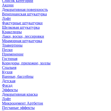
Список категорий
Акции
Декоративная поверхность
Венецианская штукатурка
Лофт
Фактурные штукатурки
Шелковая штукатурка
Кракелюры
Лаки, воски, лессировки
Мраморная штукатурка
Травертины
Пески
Применение
Гостиная
Коридоры, прихожие, холлы
Спальня
Кухня
Ванные, бассейны
Детская
Фасад
Эффекты
Декоративная краска
Лофт
Микроцемент Артбетон
Песчаные эффекты