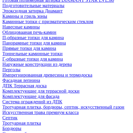
Готовая полимерная затирка DIAMANT STAR LVL.80
Подготовительные материалы
Эпоксидная затирка Диамант
Камины и гриль зоны
Каминные топки с призматическим стеклом
Навесные камины
Облицовааная печь-камин
П-образные топки для камина
Панорамные топки для камина
Прямые топки для камина
Тоннельные каминные топки
Г-образные топки для камина
Наружные конструкции из дерева
Перголы
Импрегнированная древесина и термодоска
Фасадная лепнина
ДПК Террасная доска
Комплектующие для террасной доски
Комплектующие для фасада
Система ограждений из ДПК
Тротуарная плитка, бордюры, септик, искусственный газон
Искусственная трава премиум класса
Септик
Тротуарная плитка
Бордюры