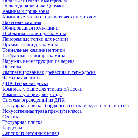
Подготовительные материалы
Эпоксидная затирка Диамант
Камины и гриль зоны
Каминные топки с призматическим стеклом
Навесные камины
Облицовааная печь-камин
П-образные топки для камина
Панорамные топки для камина
Прямые топки для камина
Тоннельные каминные топки
Г-образные топки для камина
Наружные конструкции из дерева
Перголы
Импрегнированная древесина и термодоска
Фасадная лепнина
ДПК Террасная доска
Комплектующие для террасной доски
Комплектующие для фасада
Система ограждений из ДПК
Тротуарная плитка, бордюры, септик, искусственный газон
Искусственная трава премиум класса
Септик
Тротуарная плитка
Бордюры
Септик из бетонных колец