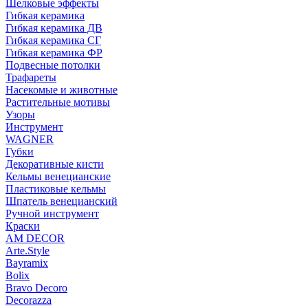
Шелковые эффекты
Гибкая керамика
Гибкая керамика ДВ
Гибкая керамика СГ
Гибкая керамика ФР
Подвесные потолки
Трафареты
Насекомые и животные
Растительные мотивы
Узоры
Инструмент
WAGNER
Губки
Декоративные кисти
Кельмы венецианские
Пластиковые кельмы
Шпатель венецианский
Ручной инструмент
Краски
AM DECOR
Arte.Style
Bayramix
Bolix
Bravo Decoro
Decorazza