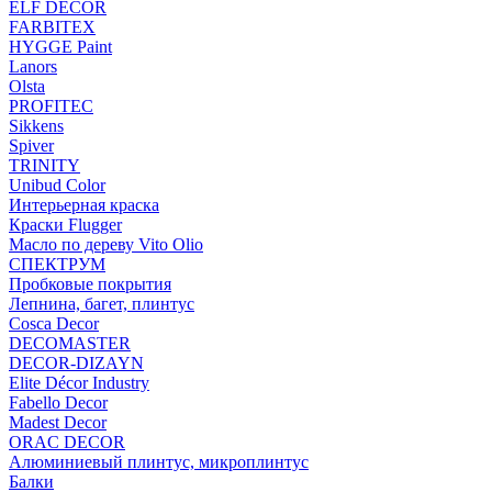
ELF DECOR
FARBITEX
HYGGE Paint
Lanors
Olsta
PROFITEC
Sikkens
Spiver
TRINITY
Unibud Color
Интерьерная краска
Краски Flugger
Масло по дереву Vito Olio
СПЕКТРУМ
Пробковые покрытия
Лепнина, багет, плинтус
Cosca Decor
DECOMASTER
DECOR-DIZAYN
Elite Décor Industry
Fabello Decor
Madest Decor
ORAC DECOR
Алюминиевый плинтус, микроплинтус
Балки