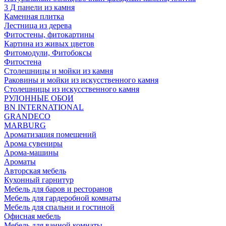
3 Д панели из камня
Каменная плитка
Лестница из дерева
Фитостены, фитокартины
Картина из живых цветов
Фитомодули, Фитобоксы
Фитостена
Столешницы и мойки из камня
Раковины и мойки из искусственного камня
Столешницы из искусственного камня
РУЛОННЫЕ ОБОИ
BN INTERNATIONAL
GRANDECO
MARBURG
Ароматизация помещений
Арома сувениры
Арома-машины
Ароматы
Авторская мебель
Кухонный гарнитур
Мебель для баров и ресторанов
Мебель для гардеробной комнаты
Мебель для спальни и гостиной
Офисная мебель
Мебель для ванной комнаты