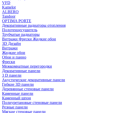
VFD
Kamelot
ALBERO
Tandoor
OPTIMA PORTE
Декоративные радиаторы отопления
Полотенцесушитель
Трубчатые радиаторы
Витражи Фрески Жидкие обои
3D Дизайн
Витражи
Жидкие обои
Обои и панно
Фрески
Межкомнатные перегородки
Декоративные панели
3 D панели
Акустические декоративные панели
Гибкие 3D панели
Деревянные стеновые панели
Каменные панели
Каменный шпон
Полиуретановые стеновые панели
Резные панели
Мягкие стеновые панели