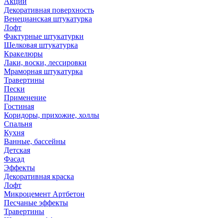
Акции
Декоративная поверхность
Венецианская штукатурка
Лофт
Фактурные штукатурки
Шелковая штукатурка
Кракелюры
Лаки, воски, лессировки
Мраморная штукатурка
Травертины
Пески
Применение
Гостиная
Коридоры, прихожие, холлы
Спальня
Кухня
Ванные, бассейны
Детская
Фасад
Эффекты
Декоративная краска
Лофт
Микроцемент Артбетон
Песчаные эффекты
Травертины