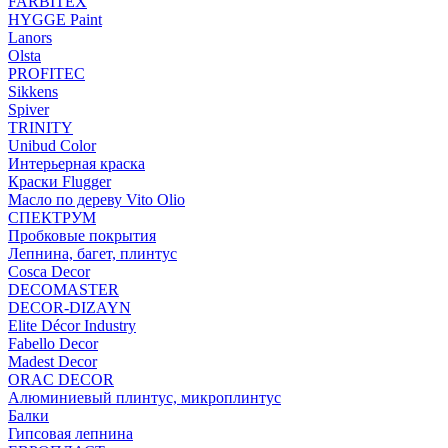
FARBITEX
HYGGE Paint
Lanors
Olsta
PROFITEC
Sikkens
Spiver
TRINITY
Unibud Color
Интерьерная краска
Краски Flugger
Масло по дереву Vito Olio
СПЕКТРУМ
Пробковые покрытия
Лепнина, багет, плинтус
Cosca Decor
DECOMASTER
DECOR-DIZAYN
Elite Décor Industry
Fabello Decor
Madest Decor
ORAC DECOR
Алюминиевый плинтус, микроплинтус
Балки
Гипсовая лепнина