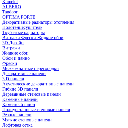
Kamelot
ALBERO
Tandoor
OPTIMA PORTE
Декоративные радиаторы отопления
Полотенцесушитель
Трубчатые радиаторы
Витражи Фрески Жидкие обои
3D Дизайн
Витражи
Жидкие обои
Обои и панно
Фрески
Межкомнатные перегородки
Декоративные панели
3 D панели
Акустические декоративные панели
Гибкие 3D панели
Деревянные стеновые панели
Каменные панели
Каменный шпон
Полиуретановые стеновые панели
Резные панели
Мягкие стеновые панели
Лофтовая сетка