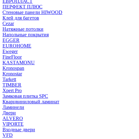
ЕВРОПЛАСТ
ПЕРФЕКТ ПЛЮС
Стеновые панели HIWOOD
Клей для багетов
Cezar
Натяжные потолки
Напольные покрытия
EGGER
EUROHOME
Eweger
FineFloor
KASTAMONU
Kronospan
Kronostar
Tarkett
TIMBER
Xpert Pro
Замковая плитка SPC
Кварцвиниловый ламинат
Ламинели
Двери
ALVERO
VIPORTE
Входные двери
VFD