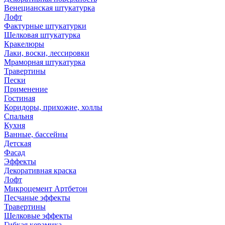
Венецианская штукатурка
Лофт
Фактурные штукатурки
Шелковая штукатурка
Кракелюры
Лаки, воски, лессировки
Мраморная штукатурка
Травертины
Пески
Применение
Гостиная
Коридоры, прихожие, холлы
Спальня
Кухня
Ванные, бассейны
Детская
Фасад
Эффекты
Декоративная краска
Лофт
Микроцемент Артбетон
Песчаные эффекты
Травертины
Шелковые эффекты
Гибкая керамика