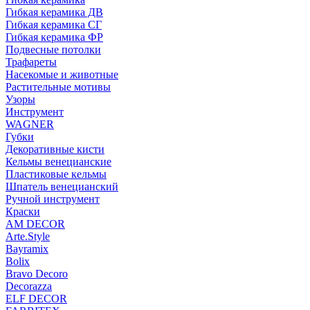
Гибкая керамика ДВ
Гибкая керамика СГ
Гибкая керамика ФР
Подвесные потолки
Трафареты
Насекомые и животные
Растительные мотивы
Узоры
Инструмент
WAGNER
Губки
Декоративные кисти
Кельмы венецианские
Пластиковые кельмы
Шпатель венецианский
Ручной инструмент
Краски
AM DECOR
Arte.Style
Bayramix
Bolix
Bravo Decoro
Decorazza
ELF DECOR