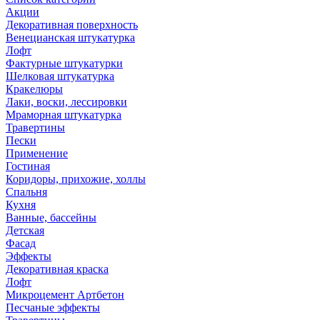
Акции
Декоративная поверхность
Венецианская штукатурка
Лофт
Фактурные штукатурки
Шелковая штукатурка
Кракелюры
Лаки, воски, лессировки
Мраморная штукатурка
Травертины
Пески
Применение
Гостиная
Коридоры, прихожие, холлы
Спальня
Кухня
Ванные, бассейны
Детская
Фасад
Эффекты
Декоративная краска
Лофт
Микроцемент Артбетон
Песчаные эффекты