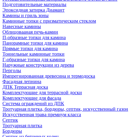
Подготовительные материалы
Эпоксидная затирка Диамант
Камины и гриль зоны
Каминные топки с призматическим стеклом
Навесные камины
Облицовааная печь-камин
П-образные топки для камина
Панорамные топки для камина
Прямые топки для камина
Тоннельные каминные топки
Г-образные топки для камина
Наружные конструкции из дерева
Перголы
Импрегнированная древесина и термодоска
Фасадная лепнина
ДПК Террасная доска
Комплектующие для террасной доски
Комплектующие для фасада
Система ограждений из ДПК
Тротуарная плитка, бордюры, септик, искусственный газон
Искусственная трава премиум класса
Септик
Тротуарная плитка
Бордюры
Септик из бетонных колец