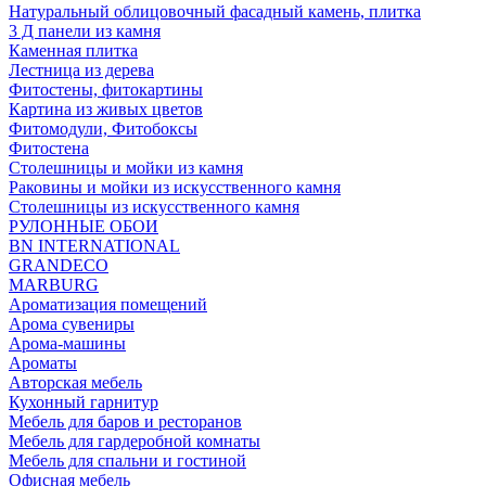
Натуральный облицовочный фасадный камень, плитка
3 Д панели из камня
Каменная плитка
Лестница из дерева
Фитостены, фитокартины
Картина из живых цветов
Фитомодули, Фитобоксы
Фитостена
Столешницы и мойки из камня
Раковины и мойки из искусственного камня
Столешницы из искусственного камня
РУЛОННЫЕ ОБОИ
BN INTERNATIONAL
GRANDECO
MARBURG
Ароматизация помещений
Арома сувениры
Арома-машины
Ароматы
Авторская мебель
Кухонный гарнитур
Мебель для баров и ресторанов
Мебель для гардеробной комнаты
Мебель для спальни и гостиной
Офисная мебель