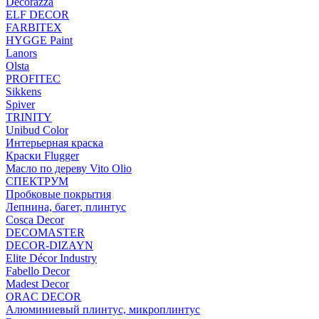
Decorazza
ELF DECOR
FARBITEX
HYGGE Paint
Lanors
Olsta
PROFITEC
Sikkens
Spiver
TRINITY
Unibud Color
Интерьерная краска
Краски Flugger
Масло по дереву Vito Olio
СПЕКТРУМ
Пробковые покрытия
Лепнина, багет, плинтус
Cosca Decor
DECOMASTER
DECOR-DIZAYN
Elite Décor Industry
Fabello Decor
Madest Decor
ORAC DECOR
Алюминиевый плинтус, микроплинтус