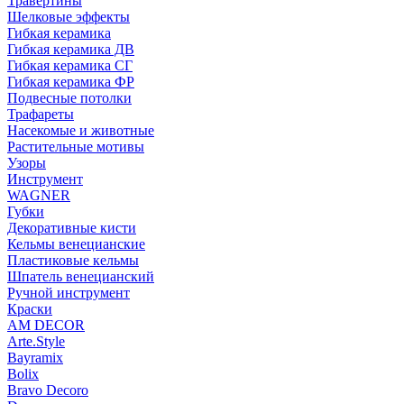
Травертины
Шелковые эффекты
Гибкая керамика
Гибкая керамика ДВ
Гибкая керамика СГ
Гибкая керамика ФР
Подвесные потолки
Трафареты
Насекомые и животные
Растительные мотивы
Узоры
Инструмент
WAGNER
Губки
Декоративные кисти
Кельмы венецианские
Пластиковые кельмы
Шпатель венецианский
Ручной инструмент
Краски
AM DECOR
Arte.Style
Bayramix
Bolix
Bravo Decoro