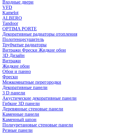
Входные двери
VFD
Kamelot
ALBERO
Tandoor
OPTIMA PORTE
Декоративные радиаторы отопления
Полотенцесушитель
Трубчатые радиаторы
Витражи Фрески Жидкие обои
3D Дизайн
Витражи
Жидкие обои
Обои и панно
Фрески
Межкомнатные перегородки
Декоративные панели
3 D панели
Акустические декоративные панели
Гибкие 3D панели
Деревянные стеновые панели
Каменные панели
Каменный шпон
Полиуретановые стеновые панели
Резные панели