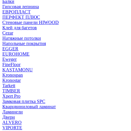
Балки
Гипсовая лепнина
ЕВРОПЛАСТ
ПЕРФЕКТ ПЛЮС
Стеновые панели HIWOOD
Клей для багетов
Cezar
Натяжные потолки
Напольные покрытия
EGGER
EUROHOME
Eweger
FineFloor
KASTAMONU
Kronospan
Kronostar
Tarkett
TIMBER
Xpert Pro
Замковая плитка SPC
Кварцвиниловый ламинат
Ламинели
Двери
ALVERO
VIPORTE