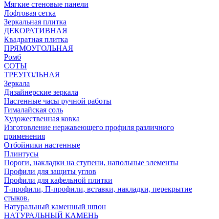
Мягкие стеновые панели
Лофтовая сетка
Зеркальная плитка
ДЕКОРАТИВНАЯ
Квадратная плитка
ПРЯМОУГОЛЬНАЯ
Ромб
СОТЫ
ТРЕУГОЛЬНАЯ
Зеркала
Дизайнерские зеркала
Настенные часы ручной работы
Гималайская соль
Художественная ковка
Изготовление нержавеющего профиля различного
применения
Отбойники настенные
Плинтусы
Пороги, накладки на ступени, напольные элементы
Профили для защиты углов
Профили для кафельной плитки
Т-профили, П-профили, вставки, накладки, перекрытие
стыков.
Натуральный каменный шпон
НАТУРАЛЬНЫЙ КАМЕНЬ