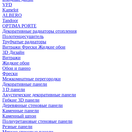
VFD
Kamelot
ALBERO
Tandoor
OPTIMA PORTE
Декоративные радиаторы отопления
Полотенцесушитель
Трубчатые радиаторы
Витражи Фрески Жидкие обои
3D Дизайн
Витражи
Жидкие обои
Обои и панно
Фрески
Межкомнатные перегородки
Декоративные панели
3 D панели
Акустические декоративные панели
Гибкие 3D панели
Деревянные стеновые панели
Каменные панели
Каменный шпон
Полиуретановые стеновые панели
Резные панели
Мягкие стеновые панели