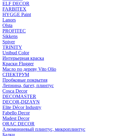
ELF DECOR
FARBITEX
HYGGE Paint
Lanors
Olsta
PROFITEC
Sikkens
Spiver
TRINITY
Unibud Color
Интерьерная краска
Краски Flugger
Масло по дереву Vito Olio
СПЕКТРУМ
Пробковые покрытия
Лепнина, багет, плинтус
Cosca Decor
DECOMASTER
DECOR-DIZAYN
Elite Décor Industry
Fabello Decor
Madest Decor
ORAC DECOR
Алюминиевый плинтус, микроплинтус
Балки