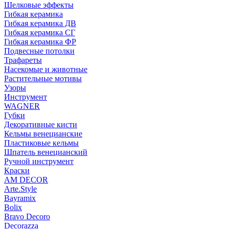
Шелковые эффекты
Гибкая керамика
Гибкая керамика ДВ
Гибкая керамика СГ
Гибкая керамика ФР
Подвесные потолки
Трафареты
Насекомые и животные
Растительные мотивы
Узоры
Инструмент
WAGNER
Губки
Декоративные кисти
Кельмы венецианские
Пластиковые кельмы
Шпатель венецианский
Ручной инструмент
Краски
AM DECOR
Arte.Style
Bayramix
Bolix
Bravo Decoro
Decorazza