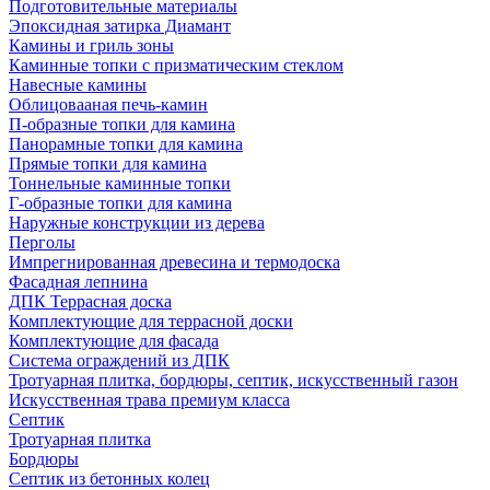
Подготовительные материалы
Эпоксидная затирка Диамант
Камины и гриль зоны
Каминные топки с призматическим стеклом
Навесные камины
Облицовааная печь-камин
П-образные топки для камина
Панорамные топки для камина
Прямые топки для камина
Тоннельные каминные топки
Г-образные топки для камина
Наружные конструкции из дерева
Перголы
Импрегнированная древесина и термодоска
Фасадная лепнина
ДПК Террасная доска
Комплектующие для террасной доски
Комплектующие для фасада
Система ограждений из ДПК
Тротуарная плитка, бордюры, септик, искусственный газон
Искусственная трава премиум класса
Септик
Тротуарная плитка
Бордюры
Септик из бетонных колец