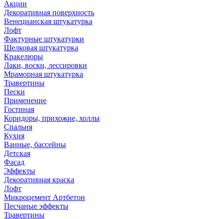
Акции
Декоративная поверхность
Венецианская штукатурка
Лофт
Фактурные штукатурки
Шелковая штукатурка
Кракелюры
Лаки, воски, лессировки
Мраморная штукатурка
Травертины
Пески
Применение
Гостиная
Коридоры, прихожие, холлы
Спальня
Кухня
Ванные, бассейны
Детская
Фасад
Эффекты
Декоративная краска
Лофт
Микроцемент Артбетон
Песчаные эффекты
Травертины