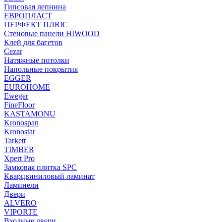
Гипсовая лепнина
ЕВРОПЛАСТ
ПЕРФЕКТ ПЛЮС
Стеновые панели HIWOOD
Клей для багетов
Cezar
Натяжные потолки
Напольные покрытия
EGGER
EUROHOME
Eweger
FineFloor
KASTAMONU
Kronospan
Kronostar
Tarkett
TIMBER
Xpert Pro
Замковая плитка SPC
Кварцвиниловый ламинат
Ламинели
Двери
ALVERO
VIPORTE
Входные двери