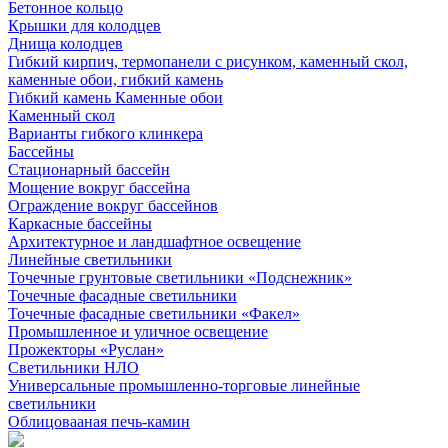
Бетонное кольцо
Крышки для колодцев
Днища колодцев
Гибкий кирпич, термопанели с рисунком, каменный скол,
каменные обои, гибкий камень
Гибкий камень Каменные обои
Каменный скол
Варианты гибкого клинкера
Бассейны
Стационарный бассейн
Мощение вокруг бассейна
Ограждение вокруг бассейнов
Каркасные бассейны
Архитектурное и ландшафтное освещение
Линейные светильники
Точечные грунтовые светильники «Подснежник»
Точечные фасадные светильники
Точечные фасадные светильники «Факел»
Промышленное и уличное освещение
Прожекторы «Руслан»
Светильники НЛО
Универсальные промышленно-торговые линейные
светильники
Облицовааная печь-камин