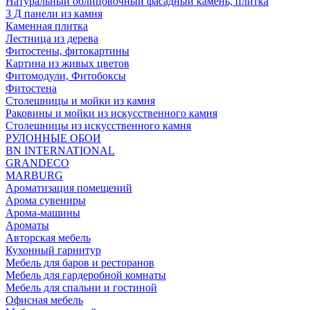
Натуральный облицовочный фасадный камень, плитка
3 Д панели из камня
Каменная плитка
Лестница из дерева
Фитостены, фитокартины
Картина из живых цветов
Фитомодули, Фитобоксы
Фитостена
Столешницы и мойки из камня
Раковины и мойки из искусственного камня
Столешницы из искусственного камня
РУЛОННЫЕ ОБОИ
BN INTERNATIONAL
GRANDECO
MARBURG
Ароматизация помещений
Арома сувениры
Арома-машины
Ароматы
Авторская мебель
Кухонный гарнитур
Мебель для баров и ресторанов
Мебель для гардеробной комнаты
Мебель для спальни и гостиной
Офисная мебель