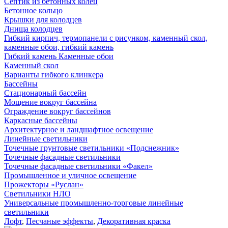
Септик из бетонных колец
Бетонное кольцо
Крышки для колодцев
Днища колодцев
Гибкий кирпич, термопанели с рисунком, каменный скол,
каменные обои, гибкий камень
Гибкий камень Каменные обои
Каменный скол
Варианты гибкого клинкера
Бассейны
Стационарный бассейн
Мощение вокруг бассейна
Ограждение вокруг бассейнов
Каркасные бассейны
Архитектурное и ландшафтное освещение
Линейные светильники
Точечные грунтовые светильники «Подснежник»
Точечные фасадные светильники
Точечные фасадные светильники «Факел»
Промышленное и уличное освещение
Прожекторы «Руслан»
Светильники НЛО
Универсальные промышленно-торговые линейные
светильники
Лофт
,
Песчаные эффекты
,
Декоративная краска