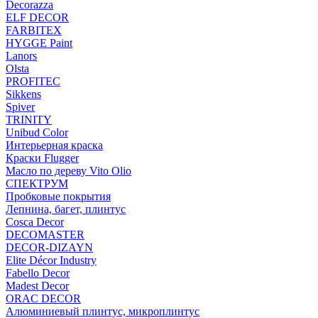
Decorazza
ELF DECOR
FARBITEX
HYGGE Paint
Lanors
Olsta
PROFITEC
Sikkens
Spiver
TRINITY
Unibud Color
Интерьерная краска
Краски Flugger
Масло по дереву Vito Olio
СПЕКТРУМ
Пробковые покрытия
Лепнина, багет, плинтус
Cosca Decor
DECOMASTER
DECOR-DIZAYN
Elite Décor Industry
Fabello Decor
Madest Decor
ORAC DECOR
Алюминиевый плинтус, микроплинтус