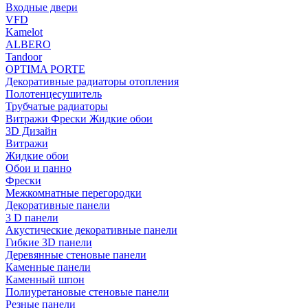
Входные двери
VFD
Kamelot
ALBERO
Tandoor
OPTIMA PORTE
Декоративные радиаторы отопления
Полотенцесушитель
Трубчатые радиаторы
Витражи Фрески Жидкие обои
3D Дизайн
Витражи
Жидкие обои
Обои и панно
Фрески
Межкомнатные перегородки
Декоративные панели
3 D панели
Акустические декоративные панели
Гибкие 3D панели
Деревянные стеновые панели
Каменные панели
Каменный шпон
Полиуретановые стеновые панели
Резные панели