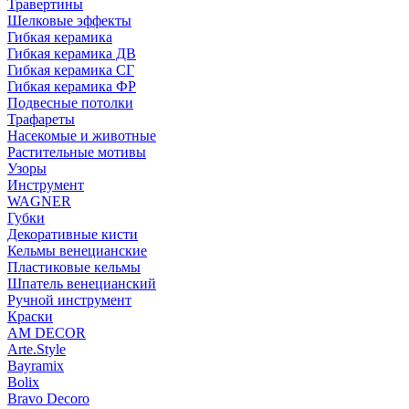
Травертины
Шелковые эффекты
Гибкая керамика
Гибкая керамика ДВ
Гибкая керамика СГ
Гибкая керамика ФР
Подвесные потолки
Трафареты
Насекомые и животные
Растительные мотивы
Узоры
Инструмент
WAGNER
Губки
Декоративные кисти
Кельмы венецианские
Пластиковые кельмы
Шпатель венецианский
Ручной инструмент
Краски
AM DECOR
Arte.Style
Bayramix
Bolix
Bravo Decoro