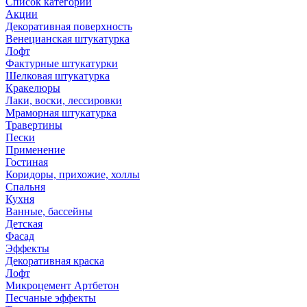
Список категорий
Акции
Декоративная поверхность
Венецианская штукатурка
Лофт
Фактурные штукатурки
Шелковая штукатурка
Кракелюры
Лаки, воски, лессировки
Мраморная штукатурка
Травертины
Пески
Применение
Гостиная
Коридоры, прихожие, холлы
Спальня
Кухня
Ванные, бассейны
Детская
Фасад
Эффекты
Декоративная краска
Лофт
Микроцемент Артбетон
Песчаные эффекты