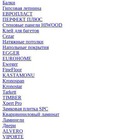
Балки
Гипсовая лепнина
ЕВРОПЛАСТ
ПЕРФЕКТ ПЛЮС
Стеновые панели HIWOOD
Клей для багетов
Cezar
Натяжные потолки
Напольные покрытия
EGGER
EUROHOME
Eweger
FineFloor
KASTAMONU
Kronospan
Kronostar
Tarkett
TIMBER
Xpert Pro
Замковая плитка SPC
Кварцвиниловый ламинат
Ламинели
Двери
ALVERO
VIPORTE