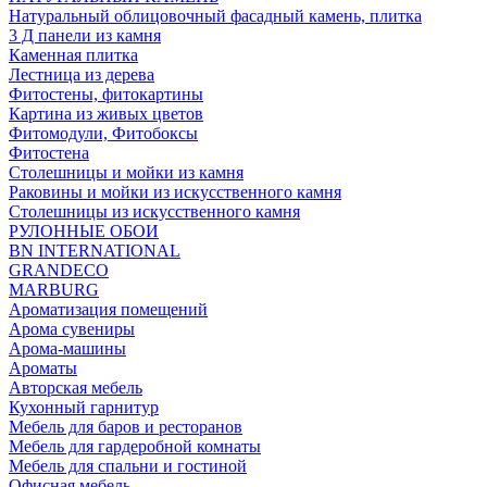
Натуральный облицовочный фасадный камень, плитка
3 Д панели из камня
Каменная плитка
Лестница из дерева
Фитостены, фитокартины
Картина из живых цветов
Фитомодули, Фитобоксы
Фитостена
Столешницы и мойки из камня
Раковины и мойки из искусственного камня
Столешницы из искусственного камня
РУЛОННЫЕ ОБОИ
BN INTERNATIONAL
GRANDECO
MARBURG
Ароматизация помещений
Арома сувениры
Арома-машины
Ароматы
Авторская мебель
Кухонный гарнитур
Мебель для баров и ресторанов
Мебель для гардеробной комнаты
Мебель для спальни и гостиной
Офисная мебель