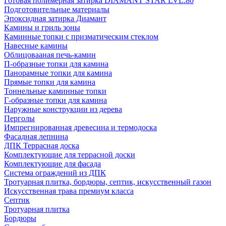
Готовая полимерная затирка DIAMANT STAR LVL.80
Подготовительные материалы
Эпоксидная затирка Диамант
Камины и гриль зоны
Каминные топки с призматическим стеклом
Навесные камины
Облицовааная печь-камин
П-образные топки для камина
Панорамные топки для камина
Прямые топки для камина
Тоннельные каминные топки
Г-образные топки для камина
Наружные конструкции из дерева
Перголы
Импрегнированная древесина и термодоска
Фасадная лепнина
ДПК Террасная доска
Комплектующие для террасной доски
Комплектующие для фасада
Система ограждений из ДПК
Тротуарная плитка, бордюры, септик, искусственный газон
Искусственная трава премиум класса
Септик
Тротуарная плитка
Бордюры