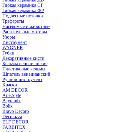
Гибкая керамика СГ
Гибкая керамика ФР
Подвесные потолки
Трафареты
Насекомые и животные
Растительные мотивы
Узоры
Инструмент
WAGNER
Губки
Декоративные кисти
Кельмы венецианские
Пластиковые кельмы
Шпатель венецианский
Ручной инструмент
Краски
AM DECOR
Arte.Style
Bayramix
Bolix
Bravo Decoro
Decorazza
ELF DECOR
FARBITEX