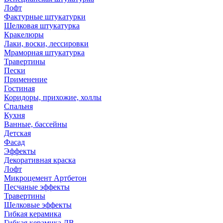
Лофт
Фактурные штукатурки
Шелковая штукатурка
Кракелюры
Лаки, воски, лессировки
Мраморная штукатурка
Травертины
Пески
Применение
Гостиная
Коридоры, прихожие, холлы
Спальня
Кухня
Ванные, бассейны
Детская
Фасад
Эффекты
Декоративная краска
Лофт
Микроцемент Артбетон
Песчаные эффекты
Травертины
Шелковые эффекты
Гибкая керамика
Гибкая керамика ДВ