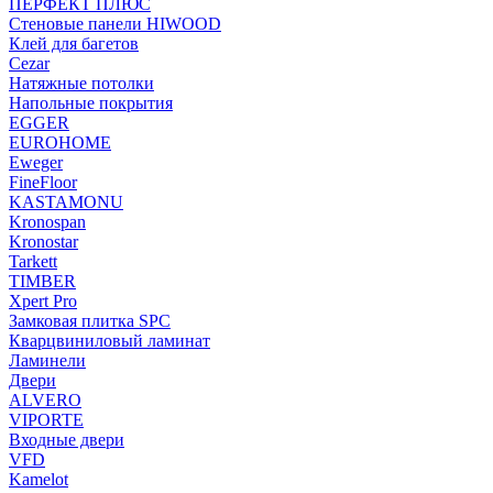
ПЕРФЕКТ ПЛЮС
Стеновые панели HIWOOD
Клей для багетов
Cezar
Натяжные потолки
Напольные покрытия
EGGER
EUROHOME
Eweger
FineFloor
KASTAMONU
Kronospan
Kronostar
Tarkett
TIMBER
Xpert Pro
Замковая плитка SPC
Кварцвиниловый ламинат
Ламинели
Двери
ALVERO
VIPORTE
Входные двери
VFD
Kamelot