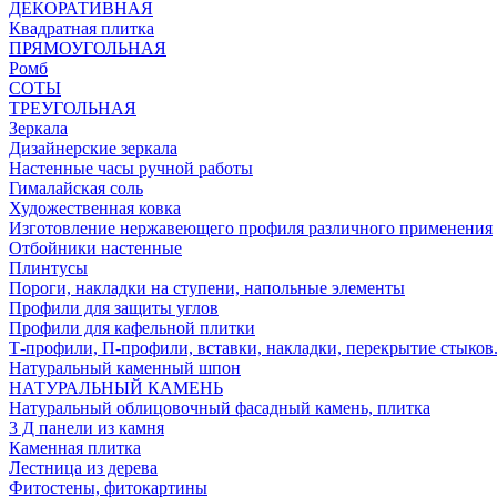
ДЕКОРАТИВНАЯ
Квадратная плитка
ПРЯМОУГОЛЬНАЯ
Ромб
СОТЫ
ТРЕУГОЛЬНАЯ
Зеркала
Дизайнерские зеркала
Настенные часы ручной работы
Гималайская соль
Художественная ковка
Изготовление нержавеющего профиля различного применения
Отбойники настенные
Плинтусы
Пороги, накладки на ступени, напольные элементы
Профили для защиты углов
Профили для кафельной плитки
Т-профили, П-профили, вставки, накладки, перекрытие стыков
Натуральный каменный шпон
НАТУРАЛЬНЫЙ КАМЕНЬ
Натуральный облицовочный фасадный камень, плитка
3 Д панели из камня
Каменная плитка
Лестница из дерева
Фитостены, фитокартины