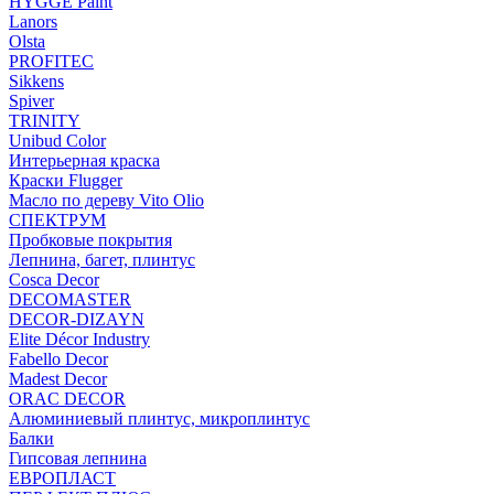
HYGGE Paint
Lanors
Olsta
PROFITEC
Sikkens
Spiver
TRINITY
Unibud Color
Интерьерная краска
Краски Flugger
Масло по дереву Vito Olio
СПЕКТРУМ
Пробковые покрытия
Лепнина, багет, плинтус
Cosca Decor
DECOMASTER
DECOR-DIZAYN
Elite Décor Industry
Fabello Decor
Madest Decor
ORAC DECOR
Алюминиевый плинтус, микроплинтус
Балки
Гипсовая лепнина
ЕВРОПЛАСТ