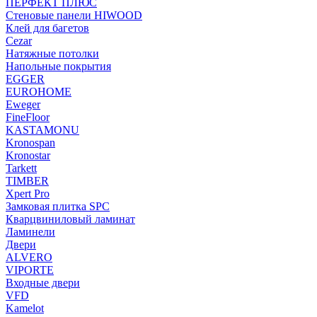
ПЕРФЕКТ ПЛЮС
Стеновые панели HIWOOD
Клей для багетов
Cezar
Натяжные потолки
Напольные покрытия
EGGER
EUROHOME
Eweger
FineFloor
KASTAMONU
Kronospan
Kronostar
Tarkett
TIMBER
Xpert Pro
Замковая плитка SPC
Кварцвиниловый ламинат
Ламинели
Двери
ALVERO
VIPORTE
Входные двери
VFD
Kamelot