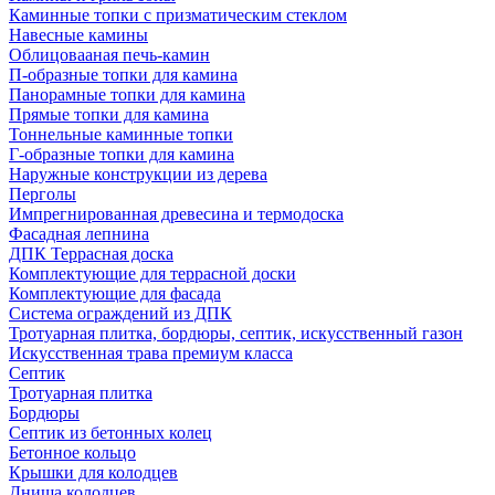
Каминные топки с призматическим стеклом
Навесные камины
Облицовааная печь-камин
П-образные топки для камина
Панорамные топки для камина
Прямые топки для камина
Тоннельные каминные топки
Г-образные топки для камина
Наружные конструкции из дерева
Перголы
Импрегнированная древесина и термодоска
Фасадная лепнина
ДПК Террасная доска
Комплектующие для террасной доски
Комплектующие для фасада
Система ограждений из ДПК
Тротуарная плитка, бордюры, септик, искусственный газон
Искусственная трава премиум класса
Септик
Тротуарная плитка
Бордюры
Септик из бетонных колец
Бетонное кольцо
Крышки для колодцев
Днища колодцев