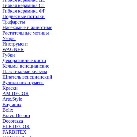
Гибкая керамика СГ
Гибкая керамика ФР
Подвесные потолки
Трафареты
Насекомые и животные
Растительные мотивы
Узоры
Инструмент
WAGNER
Губки
Декоративные кисти
Кельмы венецианские
Пластиковые кельмы
Шпатель венецианский
Ручной инструмент
Краски
AM DECOR
Arte.Style
Bayramix
Bolix
Bravo Decoro
Decorazza
ELF DECOR
FARBITEX