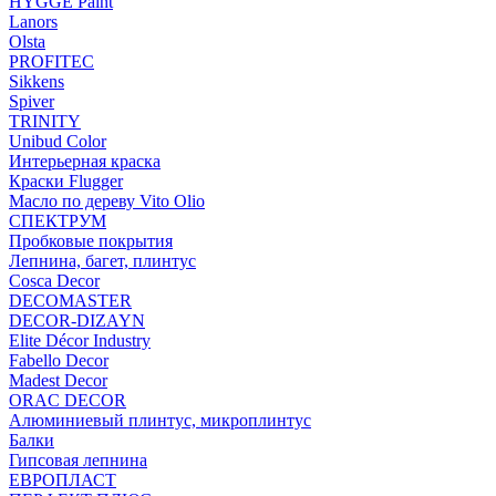
HYGGE Paint
Lanors
Olsta
PROFITEC
Sikkens
Spiver
TRINITY
Unibud Color
Интерьерная краска
Краски Flugger
Масло по дереву Vito Olio
СПЕКТРУМ
Пробковые покрытия
Лепнина, багет, плинтус
Cosca Decor
DECOMASTER
DECOR-DIZAYN
Elite Décor Industry
Fabello Decor
Madest Decor
ORAC DECOR
Алюминиевый плинтус, микроплинтус
Балки
Гипсовая лепнина
ЕВРОПЛАСТ