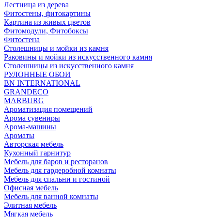
Лестница из дерева
Фитостены, фитокартины
Картина из живых цветов
Фитомодули, Фитобоксы
Фитостена
Столешницы и мойки из камня
Раковины и мойки из искусственного камня
Столешницы из искусственного камня
РУЛОННЫЕ ОБОИ
BN INTERNATIONAL
GRANDECO
MARBURG
Ароматизация помещений
Арома сувениры
Арома-машины
Ароматы
Авторская мебель
Кухонный гарнитур
Мебель для баров и ресторанов
Мебель для гардеробной комнаты
Мебель для спальни и гостиной
Офисная мебель
Мебель для ванной комнаты
Элитная мебель
Мягкая мебель