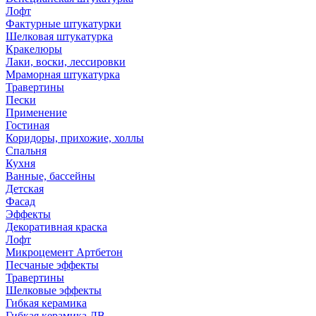
Лофт
Фактурные штукатурки
Шелковая штукатурка
Кракелюры
Лаки, воски, лессировки
Мраморная штукатурка
Травертины
Пески
Применение
Гостиная
Коридоры, прихожие, холлы
Спальня
Кухня
Ванные, бассейны
Детская
Фасад
Эффекты
Декоративная краска
Лофт
Микроцемент Артбетон
Песчаные эффекты
Травертины
Шелковые эффекты
Гибкая керамика
Гибкая керамика ДВ