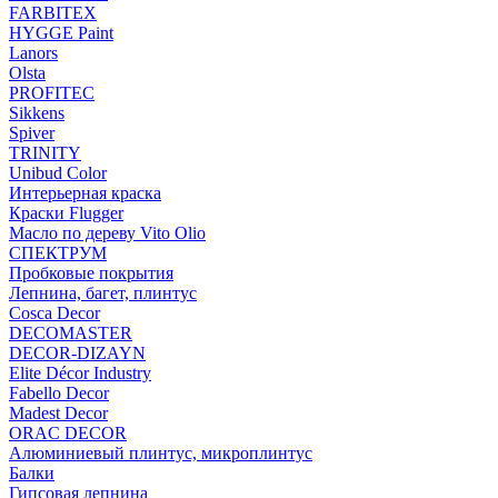
FARBITEX
HYGGE Paint
Lanors
Olsta
PROFITEC
Sikkens
Spiver
TRINITY
Unibud Color
Интерьерная краска
Краски Flugger
Масло по дереву Vito Olio
СПЕКТРУМ
Пробковые покрытия
Лепнина, багет, плинтус
Cosca Decor
DECOMASTER
DECOR-DIZAYN
Elite Décor Industry
Fabello Decor
Madest Decor
ORAC DECOR
Алюминиевый плинтус, микроплинтус
Балки
Гипсовая лепнина