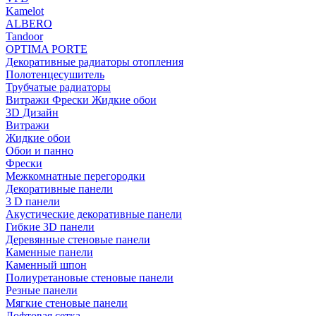
Kamelot
ALBERO
Tandoor
OPTIMA PORTE
Декоративные радиаторы отопления
Полотенцесушитель
Трубчатые радиаторы
Витражи Фрески Жидкие обои
3D Дизайн
Витражи
Жидкие обои
Обои и панно
Фрески
Межкомнатные перегородки
Декоративные панели
3 D панели
Акустические декоративные панели
Гибкие 3D панели
Деревянные стеновые панели
Каменные панели
Каменный шпон
Полиуретановые стеновые панели
Резные панели
Мягкие стеновые панели
Лофтовая сетка