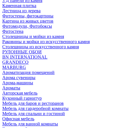
3 Д панели из камня
Каменная плитка
Лестница из дерева
Фитостены, фитокартины
Картина из живых цветов
Фитомодули, Фитобоксы
Фитостена
Столешницы и мойки из камня
Раковины и мойки из искусственного камня
Столешницы из искусственного камня
РУЛОННЫЕ ОБОИ
BN INTERNATIONAL
GRANDECO
MARBURG
Ароматизация помещений
Арома сувениры
Арома-машины
Ароматы
Авторская мебель
Кухонный гарнитур
Мебель для баров и ресторанов
Мебель для гардеробной комнаты
Мебель для спальни и гостиной
Офисная мебель
Мебель для ванной комнаты