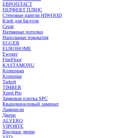
ЕВРОПЛАСТ
ПЕРФЕКТ ПЛЮС
Стеновые панели HIWOOD
Клей для багетов
Cezar
Натяжные потолки
Напольные покрытия
EGGER
EUROHOME
Eweger
FineFloor
KASTAMONU
Kronospan
Kronostar
Tarkett
TIMBER
Xpert Pro
Замковая плитка SPC
Кварцвиниловый ламинат
Ламинели
Двери
ALVERO
VIPORTE
Входные двери
VFD