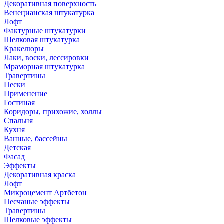
Декоративная поверхность
Венецианская штукатурка
Лофт
Фактурные штукатурки
Шелковая штукатурка
Кракелюры
Лаки, воски, лессировки
Мраморная штукатурка
Травертины
Пески
Применение
Гостиная
Коридоры, прихожие, холлы
Спальня
Кухня
Ванные, бассейны
Детская
Фасад
Эффекты
Декоративная краска
Лофт
Микроцемент Артбетон
Песчаные эффекты
Травертины
Шелковые эффекты