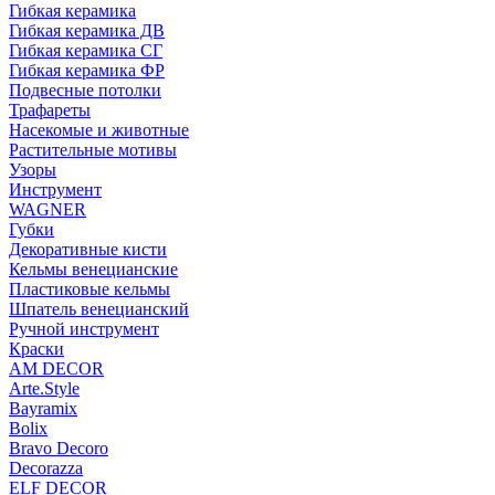
Гибкая керамика
Гибкая керамика ДВ
Гибкая керамика СГ
Гибкая керамика ФР
Подвесные потолки
Трафареты
Насекомые и животные
Растительные мотивы
Узоры
Инструмент
WAGNER
Губки
Декоративные кисти
Кельмы венецианские
Пластиковые кельмы
Шпатель венецианский
Ручной инструмент
Краски
AM DECOR
Arte.Style
Bayramix
Bolix
Bravo Decoro
Decorazza
ELF DECOR