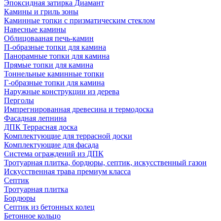
Эпоксидная затирка Диамант
Камины и гриль зоны
Каминные топки с призматическим стеклом
Навесные камины
Облицовааная печь-камин
П-образные топки для камина
Панорамные топки для камина
Прямые топки для камина
Тоннельные каминные топки
Г-образные топки для камина
Наружные конструкции из дерева
Перголы
Импрегнированная древесина и термодоска
Фасадная лепнина
ДПК Террасная доска
Комплектующие для террасной доски
Комплектующие для фасада
Система ограждений из ДПК
Тротуарная плитка, бордюры, септик, искусственный газон
Искусственная трава премиум класса
Септик
Тротуарная плитка
Бордюры
Септик из бетонных колец
Бетонное кольцо