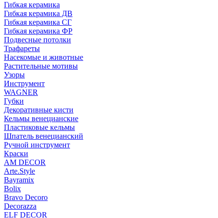
Гибкая керамика
Гибкая керамика ДВ
Гибкая керамика СГ
Гибкая керамика ФР
Подвесные потолки
Трафареты
Насекомые и животные
Растительные мотивы
Узоры
Инструмент
WAGNER
Губки
Декоративные кисти
Кельмы венецианские
Пластиковые кельмы
Шпатель венецианский
Ручной инструмент
Краски
AM DECOR
Arte.Style
Bayramix
Bolix
Bravo Decoro
Decorazza
ELF DECOR