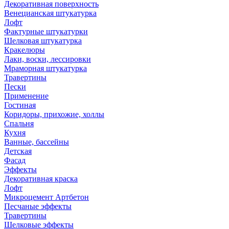
Декоративная поверхность
Венецианская штукатурка
Лофт
Фактурные штукатурки
Шелковая штукатурка
Кракелюры
Лаки, воски, лессировки
Мраморная штукатурка
Травертины
Пески
Применение
Гостиная
Коридоры, прихожие, холлы
Спальня
Кухня
Ванные, бассейны
Детская
Фасад
Эффекты
Декоративная краска
Лофт
Микроцемент Артбетон
Песчаные эффекты
Травертины
Шелковые эффекты