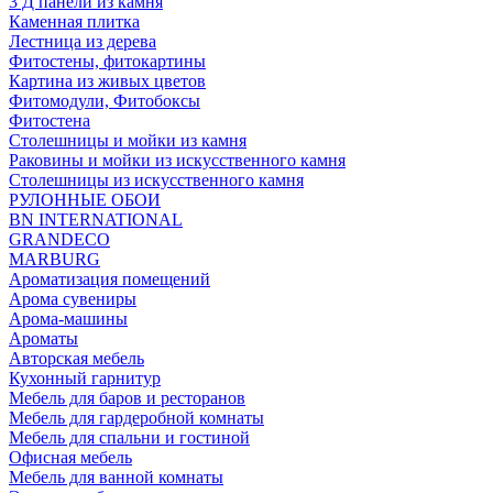
3 Д панели из камня
Каменная плитка
Лестница из дерева
Фитостены, фитокартины
Картина из живых цветов
Фитомодули, Фитобоксы
Фитостена
Столешницы и мойки из камня
Раковины и мойки из искусственного камня
Столешницы из искусственного камня
РУЛОННЫЕ ОБОИ
BN INTERNATIONAL
GRANDECO
MARBURG
Ароматизация помещений
Арома сувениры
Арома-машины
Ароматы
Авторская мебель
Кухонный гарнитур
Мебель для баров и ресторанов
Мебель для гардеробной комнаты
Мебель для спальни и гостиной
Офисная мебель
Мебель для ванной комнаты