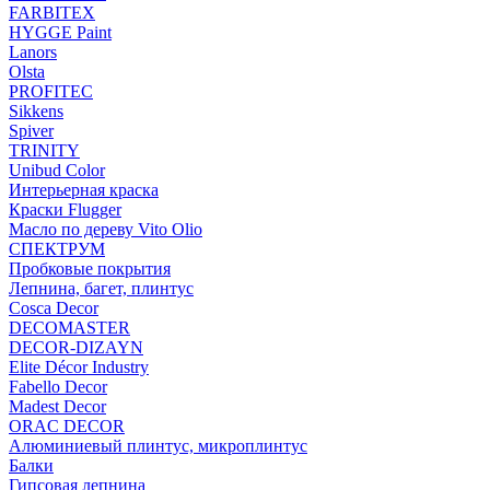
FARBITEX
HYGGE Paint
Lanors
Olsta
PROFITEC
Sikkens
Spiver
TRINITY
Unibud Color
Интерьерная краска
Краски Flugger
Масло по дереву Vito Olio
СПЕКТРУМ
Пробковые покрытия
Лепнина, багет, плинтус
Cosca Decor
DECOMASTER
DECOR-DIZAYN
Elite Décor Industry
Fabello Decor
Madest Decor
ORAC DECOR
Алюминиевый плинтус, микроплинтус
Балки
Гипсовая лепнина