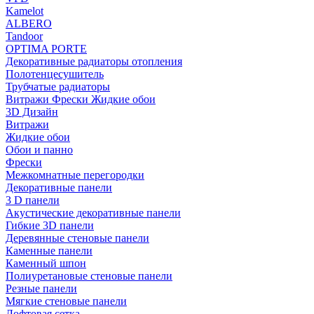
Kamelot
ALBERO
Tandoor
OPTIMA PORTE
Декоративные радиаторы отопления
Полотенцесушитель
Трубчатые радиаторы
Витражи Фрески Жидкие обои
3D Дизайн
Витражи
Жидкие обои
Обои и панно
Фрески
Межкомнатные перегородки
Декоративные панели
3 D панели
Акустические декоративные панели
Гибкие 3D панели
Деревянные стеновые панели
Каменные панели
Каменный шпон
Полиуретановые стеновые панели
Резные панели
Мягкие стеновые панели
Лофтовая сетка