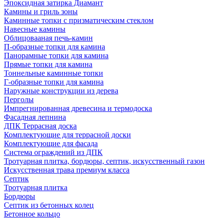
Эпоксидная затирка Диамант
Камины и гриль зоны
Каминные топки с призматическим стеклом
Навесные камины
Облицовааная печь-камин
П-образные топки для камина
Панорамные топки для камина
Прямые топки для камина
Тоннельные каминные топки
Г-образные топки для камина
Наружные конструкции из дерева
Перголы
Импрегнированная древесина и термодоска
Фасадная лепнина
ДПК Террасная доска
Комплектующие для террасной доски
Комплектующие для фасада
Система ограждений из ДПК
Тротуарная плитка, бордюры, септик, искусственный газон
Искусственная трава премиум класса
Септик
Тротуарная плитка
Бордюры
Септик из бетонных колец
Бетонное кольцо