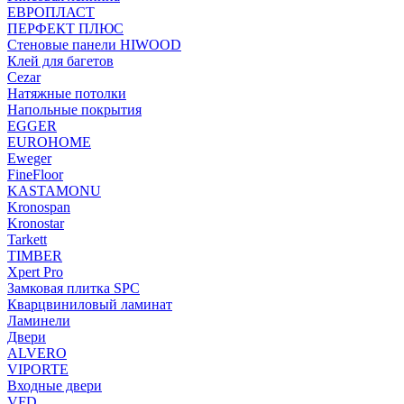
ЕВРОПЛАСТ
ПЕРФЕКТ ПЛЮС
Стеновые панели HIWOOD
Клей для багетов
Cezar
Натяжные потолки
Напольные покрытия
EGGER
EUROHOME
Eweger
FineFloor
KASTAMONU
Kronospan
Kronostar
Tarkett
TIMBER
Xpert Pro
Замковая плитка SPC
Кварцвиниловый ламинат
Ламинели
Двери
ALVERO
VIPORTE
Входные двери
VFD