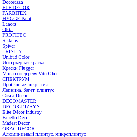
Decorazza
ELF DECOR
FARBITEX
HYGGE Paint
Lanors
Olsta
PROFITEC
Sikkens
Spiver
TRINITY
Unibud Color
Интерьерная краска
Краски Flugger
Масло по дереву Vito Olio
СПЕКТРУМ
Пробковые покрытия
Лепнина, багет, плинтус
Cosca Decor
DECOMASTER
DECOR-DIZAYN
Elite Décor Industry
Fabello Decor
Madest Decor
ORAC DECOR
Алюминиевый плинтус, микроплинтус