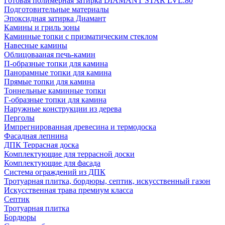
Готовая полимерная затирка DIAMANT STAR LVL.80
Подготовительные материалы
Эпоксидная затирка Диамант
Камины и гриль зоны
Каминные топки с призматическим стеклом
Навесные камины
Облицовааная печь-камин
П-образные топки для камина
Панорамные топки для камина
Прямые топки для камина
Тоннельные каминные топки
Г-образные топки для камина
Наружные конструкции из дерева
Перголы
Импрегнированная древесина и термодоска
Фасадная лепнина
ДПК Террасная доска
Комплектующие для террасной доски
Комплектующие для фасада
Система ограждений из ДПК
Тротуарная плитка, бордюры, септик, искусственный газон
Искусственная трава премиум класса
Септик
Тротуарная плитка
Бордюры