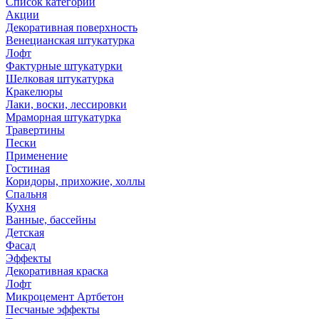
Список категорий
Акции
Декоративная поверхность
Венецианская штукатурка
Лофт
Фактурные штукатурки
Шелковая штукатурка
Кракелюры
Лаки, воски, лессировки
Мраморная штукатурка
Травертины
Пески
Применение
Гостиная
Коридоры, прихожие, холлы
Спальня
Кухня
Ванные, бассейны
Детская
Фасад
Эффекты
Декоративная краска
Лофт
Микроцемент Артбетон
Песчаные эффекты