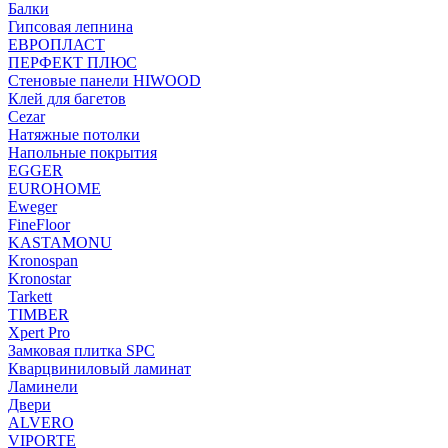
Балки
Гипсовая лепнина
ЕВРОПЛАСТ
ПЕРФЕКТ ПЛЮС
Стеновые панели HIWOOD
Клей для багетов
Cezar
Натяжные потолки
Напольные покрытия
EGGER
EUROHOME
Eweger
FineFloor
KASTAMONU
Kronospan
Kronostar
Tarkett
TIMBER
Xpert Pro
Замковая плитка SPC
Кварцвиниловый ламинат
Ламинели
Двери
ALVERO
VIPORTE