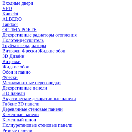
Входные двери
VFD
Kamelot
ALBERO
Tandoor
OPTIMA PORTE
Декоративные радиаторы отопления
Полотенцесушитель
Трубчатые радиаторы
Витражи Фрески Жидкие обои
3D Дизайн
Витражи
Жидкие обои
Обои и панно
Фрески
Межкомнатные перегородки
Декоративные панели
3 D панели
Акустические декоративные панели
Гибкие 3D панели
Деревянные стеновые панели
Каменные панели
Каменный шпон
Полиуретановые стеновые панели
Резные панели