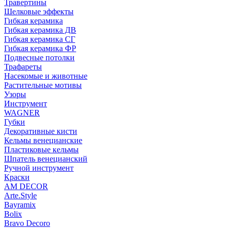
Травертины
Шелковые эффекты
Гибкая керамика
Гибкая керамика ДВ
Гибкая керамика СГ
Гибкая керамика ФР
Подвесные потолки
Трафареты
Насекомые и животные
Растительные мотивы
Узоры
Инструмент
WAGNER
Губки
Декоративные кисти
Кельмы венецианские
Пластиковые кельмы
Шпатель венецианский
Ручной инструмент
Краски
AM DECOR
Arte.Style
Bayramix
Bolix
Bravo Decoro