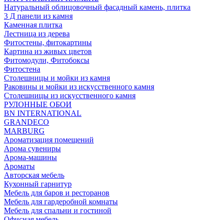
Натуральный облицовочный фасадный камень, плитка
3 Д панели из камня
Каменная плитка
Лестница из дерева
Фитостены, фитокартины
Картина из живых цветов
Фитомодули, Фитобоксы
Фитостена
Столешницы и мойки из камня
Раковины и мойки из искусственного камня
Столешницы из искусственного камня
РУЛОННЫЕ ОБОИ
BN INTERNATIONAL
GRANDECO
MARBURG
Ароматизация помещений
Арома сувениры
Арома-машины
Ароматы
Авторская мебель
Кухонный гарнитур
Мебель для баров и ресторанов
Мебель для гардеробной комнаты
Мебель для спальни и гостиной
Офисная мебель