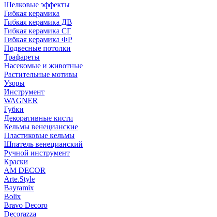
Шелковые эффекты
Гибкая керамика
Гибкая керамика ДВ
Гибкая керамика СГ
Гибкая керамика ФР
Подвесные потолки
Трафареты
Насекомые и животные
Растительные мотивы
Узоры
Инструмент
WAGNER
Губки
Декоративные кисти
Кельмы венецианские
Пластиковые кельмы
Шпатель венецианский
Ручной инструмент
Краски
AM DECOR
Arte.Style
Bayramix
Bolix
Bravo Decoro
Decorazza