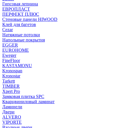
Гипсовая лепнина
ЕВРОПЛАСТ
ПЕРФЕКТ ПЛЮС
Стеновые панели HIWOOD
Клей для багетов
Cezar
Натяжные потолки
Напольные покрытия
EGGER
EUROHOME
Eweger
FineFloor
KASTAMONU
Kronospan
Kronostar
Tarkett
TIMBER
Xpert Pro
Замковая плитка SPC
Кварцвиниловый ламинат
Ламинели
Двери
ALVERO
VIPORTE
Входные двери