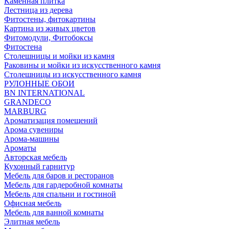
Каменная плитка
Лестница из дерева
Фитостены, фитокартины
Картина из живых цветов
Фитомодули, Фитобоксы
Фитостена
Столешницы и мойки из камня
Раковины и мойки из искусственного камня
Столешницы из искусственного камня
РУЛОННЫЕ ОБОИ
BN INTERNATIONAL
GRANDECO
MARBURG
Ароматизация помещений
Арома сувениры
Арома-машины
Ароматы
Авторская мебель
Кухонный гарнитур
Мебель для баров и ресторанов
Мебель для гардеробной комнаты
Мебель для спальни и гостиной
Офисная мебель
Мебель для ванной комнаты
Элитная мебель