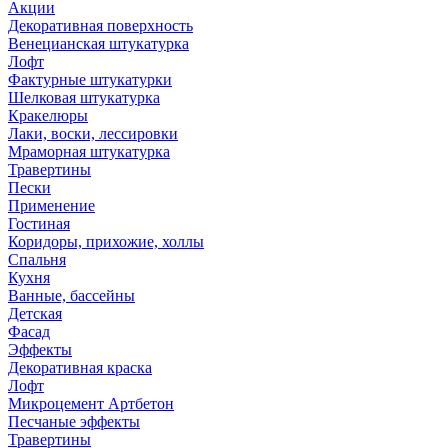
Акции
Декоративная поверхность
Венецианская штукатурка
Лофт
Фактурные штукатурки
Шелковая штукатурка
Кракелюры
Лаки, воски, лессировки
Мраморная штукатурка
Травертины
Пески
Применение
Гостиная
Коридоры, прихожие, холлы
Спальня
Кухня
Ванные, бассейны
Детская
Фасад
Эффекты
Декоративная краска
Лофт
Микроцемент Артбетон
Песчаные эффекты
Травертины