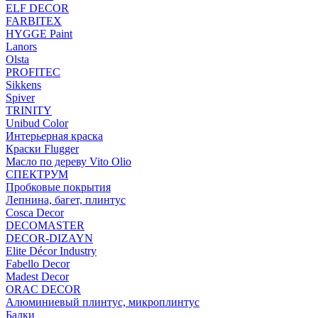
ELF DECOR
FARBITEX
HYGGE Paint
Lanors
Olsta
PROFITEC
Sikkens
Spiver
TRINITY
Unibud Color
Интерьерная краска
Краски Flugger
Масло по дереву Vito Olio
СПЕКТРУМ
Пробковые покрытия
Лепнина, багет, плинтус
Cosca Decor
DECOMASTER
DECOR-DIZAYN
Elite Décor Industry
Fabello Decor
Madest Decor
ORAC DECOR
Алюминиевый плинтус, микроплинтус
Балки