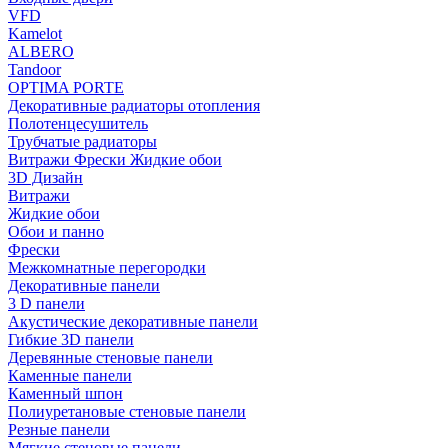
VFD
Kamelot
ALBERO
Tandoor
OPTIMA PORTE
Декоративные радиаторы отопления
Полотенцесушитель
Трубчатые радиаторы
Витражи Фрески Жидкие обои
3D Дизайн
Витражи
Жидкие обои
Обои и панно
Фрески
Межкомнатные перегородки
Декоративные панели
3 D панели
Акустические декоративные панели
Гибкие 3D панели
Деревянные стеновые панели
Каменные панели
Каменный шпон
Полиуретановые стеновые панели
Резные панели
Мягкие стеновые панели