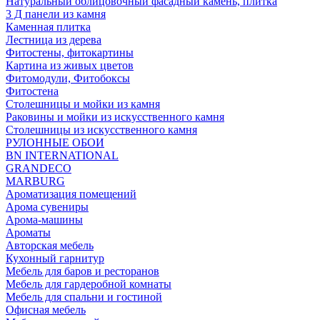
Натуральный облицовочный фасадный камень, плитка
3 Д панели из камня
Каменная плитка
Лестница из дерева
Фитостены, фитокартины
Картина из живых цветов
Фитомодули, Фитобоксы
Фитостена
Столешницы и мойки из камня
Раковины и мойки из искусственного камня
Столешницы из искусственного камня
РУЛОННЫЕ ОБОИ
BN INTERNATIONAL
GRANDECO
MARBURG
Ароматизация помещений
Арома сувениры
Арома-машины
Ароматы
Авторская мебель
Кухонный гарнитур
Мебель для баров и ресторанов
Мебель для гардеробной комнаты
Мебель для спальни и гостиной
Офисная мебель