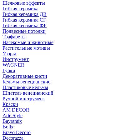
Шелковые эффекты
Гибкая керамика
Гибкая керамика ДВ
Гибкая керамика СГ
Гибкая керамика ФР
Подвесные потолки
Трафареты
Насекомые и животные
Растительные мотивы
Узоры
Инструмент
WAGNER
Губки
Декоративные кисти
Кельмы венецианские
Пластиковые кельмы
Шпатель венецианский
Ручной инструмент
Краски
AM DECOR
Arte.Style
Bayramix
Bolix
Bravo Decoro
Decorazza