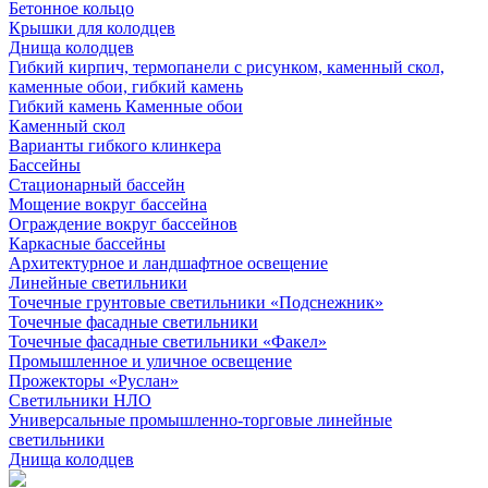
Бетонное кольцо
Крышки для колодцев
Днища колодцев
Гибкий кирпич, термопанели с рисунком, каменный скол,
каменные обои, гибкий камень
Гибкий камень Каменные обои
Каменный скол
Варианты гибкого клинкера
Бассейны
Стационарный бассейн
Мощение вокруг бассейна
Ограждение вокруг бассейнов
Каркасные бассейны
Архитектурное и ландшафтное освещение
Линейные светильники
Точечные грунтовые светильники «Подснежник»
Точечные фасадные светильники
Точечные фасадные светильники «Факел»
Промышленное и уличное освещение
Прожекторы «Руслан»
Светильники НЛО
Универсальные промышленно-торговые линейные
светильники
Днища колодцев