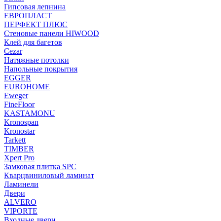
Гипсовая лепнина
ЕВРОПЛАСТ
ПЕРФЕКТ ПЛЮС
Стеновые панели HIWOOD
Клей для багетов
Cezar
Натяжные потолки
Напольные покрытия
EGGER
EUROHOME
Eweger
FineFloor
KASTAMONU
Kronospan
Kronostar
Tarkett
TIMBER
Xpert Pro
Замковая плитка SPC
Кварцвиниловый ламинат
Ламинели
Двери
ALVERO
VIPORTE
Входные двери