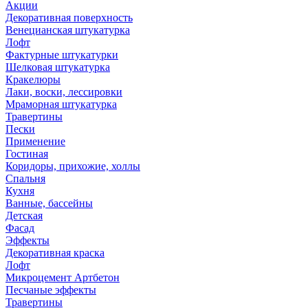
Акции
Декоративная поверхность
Венецианская штукатурка
Лофт
Фактурные штукатурки
Шелковая штукатурка
Кракелюры
Лаки, воски, лессировки
Мраморная штукатурка
Травертины
Пески
Применение
Гостиная
Коридоры, прихожие, холлы
Спальня
Кухня
Ванные, бассейны
Детская
Фасад
Эффекты
Декоративная краска
Лофт
Микроцемент Артбетон
Песчаные эффекты
Травертины