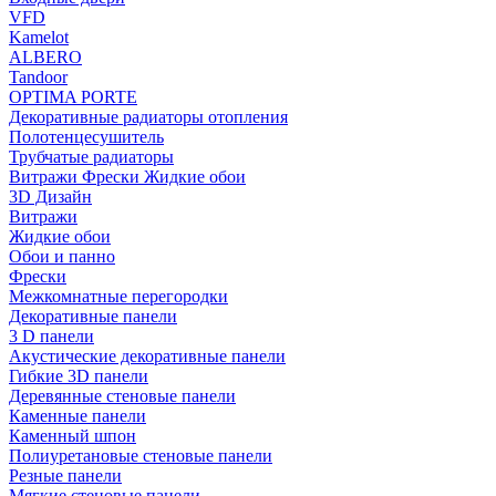
VFD
Kamelot
ALBERO
Tandoor
OPTIMA PORTE
Декоративные радиаторы отопления
Полотенцесушитель
Трубчатые радиаторы
Витражи Фрески Жидкие обои
3D Дизайн
Витражи
Жидкие обои
Обои и панно
Фрески
Межкомнатные перегородки
Декоративные панели
3 D панели
Акустические декоративные панели
Гибкие 3D панели
Деревянные стеновые панели
Каменные панели
Каменный шпон
Полиуретановые стеновые панели
Резные панели
Мягкие стеновые панели