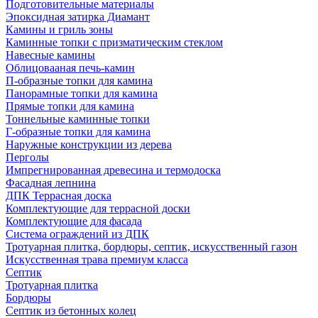
Подготовительные материалы
Эпоксидная затирка Диамант
Камины и гриль зоны
Каминные топки с призматическим стеклом
Навесные камины
Облицовааная печь-камин
П-образные топки для камина
Панорамные топки для камина
Прямые топки для камина
Тоннельные каминные топки
Г-образные топки для камина
Наружные конструкции из дерева
Перголы
Импрегнированная древесина и термодоска
Фасадная лепнина
ДПК Террасная доска
Комплектующие для террасной доски
Комплектующие для фасада
Система ограждений из ДПК
Тротуарная плитка, бордюры, септик, искусственный газон
Искусственная трава премиум класса
Септик
Тротуарная плитка
Бордюры
Септик из бетонных колец