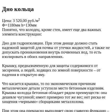
Дно кольца
2
Цена: 3 520,00 руб./м
Ф=1180мм h=130мм
Понятно, что колодец, кроме стен, имеет еще два важных
элемента конструкции:
Дно для гидроизоляции. При этом днище должно стать
надежной защитой для почвы от утечки жидкостей, а также не
допускать проникновения внутрь почвенных вод, то есть
изолировать в обоих направлениях.
Крышку, предназначенную для защиты содержимого от
засорения, а людей, ходящих по земной поверхности – от
падения в открытую яму.
Что касается крышки, то по экономическим причинам
металлические детали уступили место бетонным изделиям.
Крышка колодца бетонная обладает рядом преимуществ: она
дешевле чугунной; имеет примерно тот же вес; нет риска ее
хищения «черными» сборщиками металлолома.
При этом она прекрасно выполняет свою главную функцию –