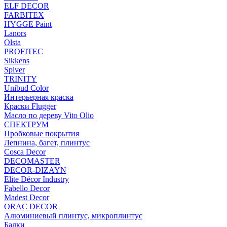
ELF DECOR
FARBITEX
HYGGE Paint
Lanors
Olsta
PROFITEC
Sikkens
Spiver
TRINITY
Unibud Color
Интерьерная краска
Краски Flugger
Масло по дереву Vito Olio
СПЕКТРУМ
Пробковые покрытия
Лепнина, багет, плинтус
Cosca Decor
DECOMASTER
DECOR-DIZAYN
Elite Décor Industry
Fabello Decor
Madest Decor
ORAC DECOR
Алюминиевый плинтус, микроплинтус
Балки