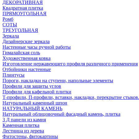
ДЕКОРАТИВНАЯ
Квадратная плитка
ПРЯМОУГОЛЬНАЯ
Ромб
СОТЫ
ТРЕУГОЛЬНАЯ
Зеркала
Дизайнерские зеркала
Настенные часы ручной работы
Гималайская соль
Художественная ковка
Изготовление нержавеющего профиля различного применения
Отбойники настенные
Плинтусы
Пороги, накладки на ступени, напольные элементы
Профили для защиты углов
Профили для кафельной плитки
Т-профили, П-профили, вставки, накладки, перекрытие стыков
Натуральный каменный шпон
НАТУРАЛЬНЫЙ КАМЕНЬ
Натуральный облицовочный фасадный камень, плитка
3 Д панели из камня
Каменная плитка
Лестница из дерева
Фитостены, фитокартины