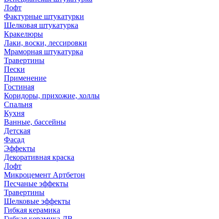
Лофт
Фактурные штукатурки
Шелковая штукатурка
Кракелюры
Лаки, воски, лессировки
Мраморная штукатурка
Травертины
Пески
Применение
Гостиная
Коридоры, прихожие, холлы
Спальня
Кухня
Ванные, бассейны
Детская
Фасад
Эффекты
Декоративная краска
Лофт
Микроцемент Артбетон
Песчаные эффекты
Травертины
Шелковые эффекты
Гибкая керамика
Гибкая керамика ДВ