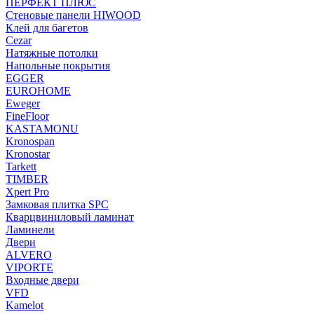
ПЕРФЕКТ ПЛЮС
Стеновые панели HIWOOD
Клей для багетов
Cezar
Натяжные потолки
Напольные покрытия
EGGER
EUROHOME
Eweger
FineFloor
KASTAMONU
Kronospan
Kronostar
Tarkett
TIMBER
Xpert Pro
Замковая плитка SPC
Кварцвиниловый ламинат
Ламинели
Двери
ALVERO
VIPORTE
Входные двери
VFD
Kamelot