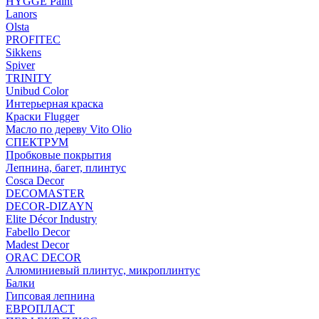
HYGGE Paint
Lanors
Olsta
PROFITEC
Sikkens
Spiver
TRINITY
Unibud Color
Интерьерная краска
Краски Flugger
Масло по дереву Vito Olio
СПЕКТРУМ
Пробковые покрытия
Лепнина, багет, плинтус
Cosca Decor
DECOMASTER
DECOR-DIZAYN
Elite Décor Industry
Fabello Decor
Madest Decor
ORAC DECOR
Алюминиевый плинтус, микроплинтус
Балки
Гипсовая лепнина
ЕВРОПЛАСТ