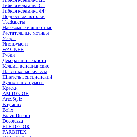
Гибкая керамика СГ
Гибкая керамика ФР
Подвесные потолки
Трафареты
Насекомые и животные
Растительные мотивы
Узоры
Инструмент
WAGNER
Губки
Декоративные кисти
Кельмы венецианские
Пластиковые кельмы
Шпатель венецианский
Ручной инструмент
Краски
AM DECOR
Arte.Style
Bayramix
Bolix
Bravo Decoro
Decorazza
ELF DECOR
FARBITEX