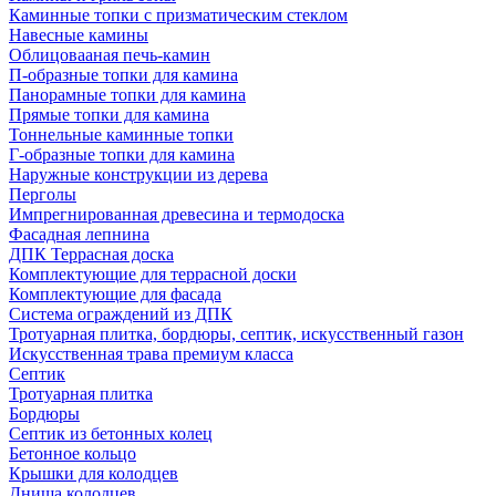
Каминные топки с призматическим стеклом
Навесные камины
Облицовааная печь-камин
П-образные топки для камина
Панорамные топки для камина
Прямые топки для камина
Тоннельные каминные топки
Г-образные топки для камина
Наружные конструкции из дерева
Перголы
Импрегнированная древесина и термодоска
Фасадная лепнина
ДПК Террасная доска
Комплектующие для террасной доски
Комплектующие для фасада
Система ограждений из ДПК
Тротуарная плитка, бордюры, септик, искусственный газон
Искусственная трава премиум класса
Септик
Тротуарная плитка
Бордюры
Септик из бетонных колец
Бетонное кольцо
Крышки для колодцев
Днища колодцев