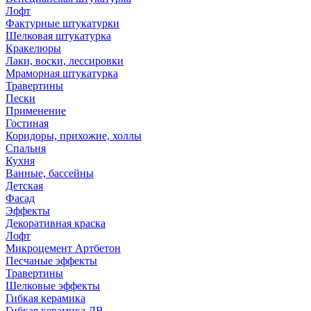
Лофт
Фактурные штукатурки
Шелковая штукатурка
Кракелюры
Лаки, воски, лессировки
Мраморная штукатурка
Травертины
Пески
Применение
Гостиная
Коридоры, прихожие, холлы
Спальня
Кухня
Ванные, бассейны
Детская
Фасад
Эффекты
Декоративная краска
Лофт
Микроцемент Артбетон
Песчаные эффекты
Травертины
Шелковые эффекты
Гибкая керамика
Гибкая керамика ДВ