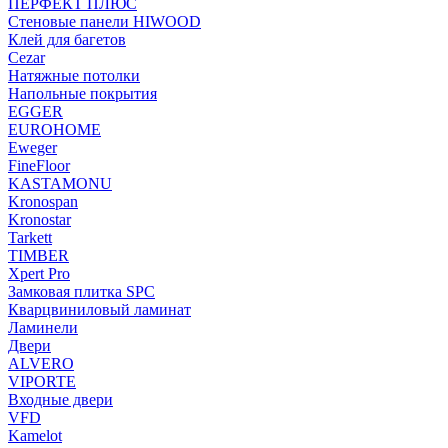
ПЕРФЕКТ ПЛЮС
Стеновые панели HIWOOD
Клей для багетов
Cezar
Натяжные потолки
Напольные покрытия
EGGER
EUROHOME
Eweger
FineFloor
KASTAMONU
Kronospan
Kronostar
Tarkett
TIMBER
Xpert Pro
Замковая плитка SPC
Кварцвиниловый ламинат
Ламинели
Двери
ALVERO
VIPORTE
Входные двери
VFD
Kamelot