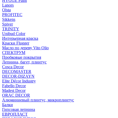
HYGGE Paint
Lanors
Olsta
PROFITEC
Sikkens
Spiver
TRINITY
Unibud Color
Интерьерная краска
Краски Flugger
Масло по дереву Vito Olio
СПЕКТРУМ
Пробковые покрытия
Лепнина, багет, плинтус
Cosca Decor
DECOMASTER
DECOR-DIZAYN
Elite Décor Industry
Fabello Decor
Madest Decor
ORAC DECOR
Алюминиевый плинтус, микроплинтус
Балки
Гипсовая лепнина
ЕВРОПЛАСТ