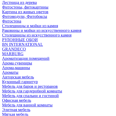
Лестница из дерева
Фитостены, фитокартины
Картина из живых цветов
Фитомодули, Фитобоксы
Фитостена
Столешницы и мойки из камня
Раковины и мойки из искусственного камня
Столешницы из искусственного камня
РУЛОННЫЕ ОБОИ
BN INTERNATIONAL
GRANDECO
MARBURG
Ароматизация помещений
Арома сувениры
Арома-машины
Ароматы
Авторская мебель
Кухонный гарнитур
Мебель для баров и ресторанов
Мебель для гардеробной комнаты
Мебель для спальни и гостиной
Офисная мебель
Мебель для ванной комнаты
Элитная мебель
Мягкая мебель