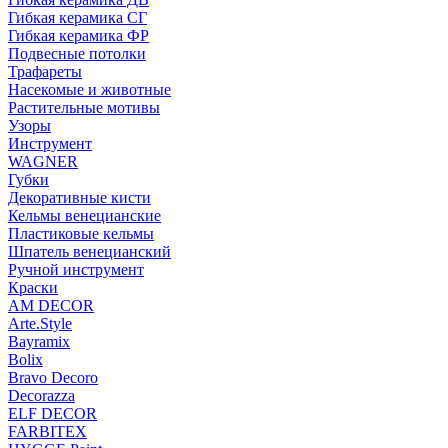
Гибкая керамика СГ
Гибкая керамика ФР
Подвесные потолки
Трафареты
Насекомые и животные
Растительные мотивы
Узоры
Инструмент
WAGNER
Губки
Декоративные кисти
Кельмы венецианские
Пластиковые кельмы
Шпатель венецианский
Ручной инструмент
Краски
AM DECOR
Arte.Style
Bayramix
Bolix
Bravo Decoro
Decorazza
ELF DECOR
FARBITEX