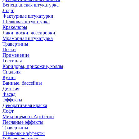
Венецианская штукатурка
Лофт
Фактурные штукатурки
Шелковая штукатурка
Кракелюры
Лаки, воски, лессировки
Мраморная штукатурка
Травертины
Пески
Применение
Гостиная
Коридоры, прихожие, холлы
Спальня
Кухня
Ванные, бассейны
Детская
Фасад
Эффекты
Декоративная краска
Лофт
Микроцемент Артбетон
Песчаные эффекты
Травертины
Шелковые эффекты
Гибкая керамика