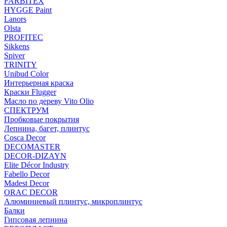
FARBITEX
HYGGE Paint
Lanors
Olsta
PROFITEC
Sikkens
Spiver
TRINITY
Unibud Color
Интерьерная краска
Краски Flugger
Масло по дереву Vito Olio
СПЕКТРУМ
Пробковые покрытия
Лепнина, багет, плинтус
Cosca Decor
DECOMASTER
DECOR-DIZAYN
Elite Décor Industry
Fabello Decor
Madest Decor
ORAC DECOR
Алюминиевый плинтус, микроплинтус
Балки
Гипсовая лепнина