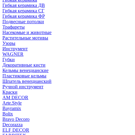
Гибкая керамика ДВ
Гибкая керамика СГ
Гибкая керамика ФР
Подвесные потолки
Трафареты
Насекомые и животные
Растительные мотивы
Узоры
Инструмент
WAGNER
Губки
Декоративные кисти
Кельмы венецианские
Пластиковые кельмы
Шпатель венецианский
Ручной инструмент
Краски
AM DECOR
Arte.Style
Bayramix
Bolix
Bravo Decoro
Decorazza
ELF DECOR