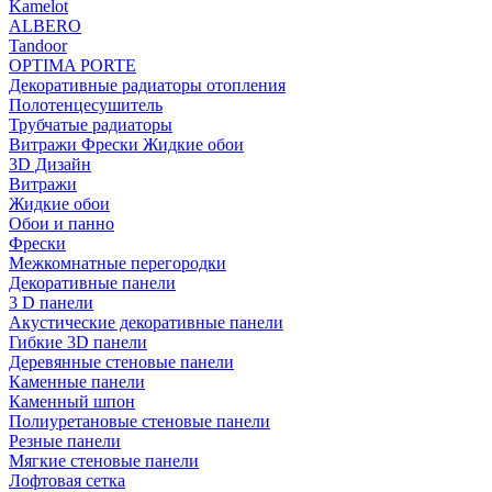
Kamelot
ALBERO
Tandoor
OPTIMA PORTE
Декоративные радиаторы отопления
Полотенцесушитель
Трубчатые радиаторы
Витражи Фрески Жидкие обои
3D Дизайн
Витражи
Жидкие обои
Обои и панно
Фрески
Межкомнатные перегородки
Декоративные панели
3 D панели
Акустические декоративные панели
Гибкие 3D панели
Деревянные стеновые панели
Каменные панели
Каменный шпон
Полиуретановые стеновые панели
Резные панели
Мягкие стеновые панели
Лофтовая сетка