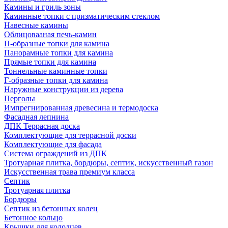
Камины и гриль зоны
Каминные топки с призматическим стеклом
Навесные камины
Облицовааная печь-камин
П-образные топки для камина
Панорамные топки для камина
Прямые топки для камина
Тоннельные каминные топки
Г-образные топки для камина
Наружные конструкции из дерева
Перголы
Импрегнированная древесина и термодоска
Фасадная лепнина
ДПК Террасная доска
Комплектующие для террасной доски
Комплектующие для фасада
Система ограждений из ДПК
Тротуарная плитка, бордюры, септик, искусственный газон
Искусственная трава премиум класса
Септик
Тротуарная плитка
Бордюры
Септик из бетонных колец
Бетонное кольцо
Крышки для колодцев