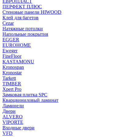
ЕВРОПЛАСТ
ПЕРФЕКТ ПЛЮС
Стеновые панели HIWOOD
Клей для багетов
Cezar
Натяжные потолки
Напольные покрытия
EGGER
EUROHOME
Eweger
FineFloor
KASTAMONU
Kronospan
Kronostar
Tarkett
TIMBER
Xpert Pro
Замковая плитка SPC
Кварцвиниловый ламинат
Ламинели
Двери
ALVERO
VIPORTE
Входные двери
VFD