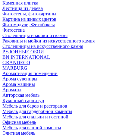
Каменная плитка
Лестница из дерева
Фитостены, фитокартины
Картина из живых цветов
Фитомодули, Фитобоксы
Фитостена
Столешницы и мойки из камня
Раковины и мойки из искусственного камня
Столешницы из искусственного камня
РУЛОННЫЕ ОБОИ
BN INTERNATIONAL
GRANDECO
MARBURG
Ароматизация помещений
Арома сувениры
Арома-машины
Ароматы
Авторская мебель
Кухонный гарнитур
Мебель для баров и ресторанов
Мебель для гардеробной комнаты
Мебель для спальни и гостиной
Офисная мебель
Мебель для ванной комнаты
Элитная мебель