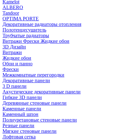
Kamelot
ALBERO
Tandoor
OPTIMA PORTE
Декоративные радиаторы отопления
Полотенцесушитель
Трубчатые радиаторы
Витражи Фрески Жидкие обои
3D Дизайн
Витражи
Жидкие обои
Обои и панно
Фрески
Межкомнатные перегородки
Декоративные панели
3 D панели
Акустические декоративные панели
Гибкие 3D панели
Деревянные стеновые панели
Каменные панели
Каменный шпон
Полиуретановые стеновые панели
Резные панели
Мягкие стеновые панели
Лофтовая сетка