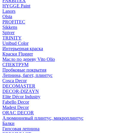
FARBITEX
HYGGE Paint
Lanors
Olsta
PROFITEC
Sikkens
Spiver
TRINITY
Unibud Color
Интерьерная краска
Краски Flugger
Масло по дереву Vito Olio
СПЕКТРУМ
Пробковые покрытия
Лепнина, багет, плинтус
Cosca Decor
DECOMASTER
DECOR-DIZAYN
Elite Décor Industry
Fabello Decor
Madest Decor
ORAC DECOR
Алюминиевый плинтус, микроплинтус
Балки
Гипсовая лепнина