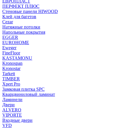
ЕВРОПЛАСТ
ПЕРФЕКТ ПЛЮС
Стеновые панели HIWOOD
Клей для багетов
Cezar
Натяжные потолки
Напольные покрытия
EGGER
EUROHOME
Eweger
FineFloor
KASTAMONU
Kronospan
Kronostar
Tarkett
TIMBER
Xpert Pro
Замковая плитка SPC
Кварцвиниловый ламинат
Ламинели
Двери
ALVERO
VIPORTE
Входные двери
VFD