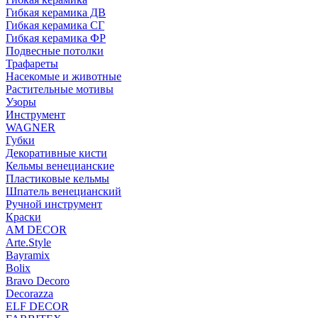
Гибкая керамика ДВ
Гибкая керамика СГ
Гибкая керамика ФР
Подвесные потолки
Трафареты
Насекомые и животные
Растительные мотивы
Узоры
Инструмент
WAGNER
Губки
Декоративные кисти
Кельмы венецианские
Пластиковые кельмы
Шпатель венецианский
Ручной инструмент
Краски
AM DECOR
Arte.Style
Bayramix
Bolix
Bravo Decoro
Decorazza
ELF DECOR