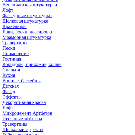
Венецианская штукатурка
Лофт
Фактурные штукатурки
Шелковая штукатурка
Кракелюры
Лаки, воски, лессировки
Мраморная штукатурка
Травертины
Пески
Применение
Гостиная
Коридоры, прихожие, холлы
Спальня
Кухня
Ванные, бассейны
Детская
Фасад
Эффекты
Декоративная краска
Лофт
Микроцемент Артбетон
Песчаные эффекты
Травертины
Шелковые эффекты
Гибкая керамика