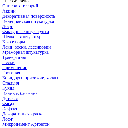
Elite Grassello
Список категорий
Акции
Декоративная поверхность
Венецианская штукатурка
Лофт
Фактурные штукатурки
Шелковая штукатурка
Кракелюры
Лаки, воски, лессировки
Мраморная штукатурка
Травертины
Пески
Применение
Гостиная
Коридоры, прихожие, холлы
Спальня
Кухня
Ванные, бассейны
Детская
Фасад
Эффекты
Декоративная краска
Лофт
Микроцемент Артбетон