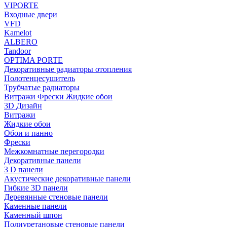
VIPORTE
Входные двери
VFD
Kamelot
ALBERO
Tandoor
OPTIMA PORTE
Декоративные радиаторы отопления
Полотенцесушитель
Трубчатые радиаторы
Витражи Фрески Жидкие обои
3D Дизайн
Витражи
Жидкие обои
Обои и панно
Фрески
Межкомнатные перегородки
Декоративные панели
3 D панели
Акустические декоративные панели
Гибкие 3D панели
Деревянные стеновые панели
Каменные панели
Каменный шпон
Полиуретановые стеновые панели