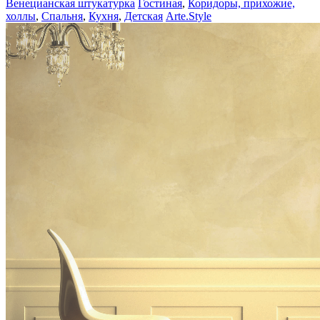
Венецианская штукатурка
Гостиная
,
Коридоры, прихожие,
холлы
,
Спальня
,
Кухня
,
Детская
Arte.Style