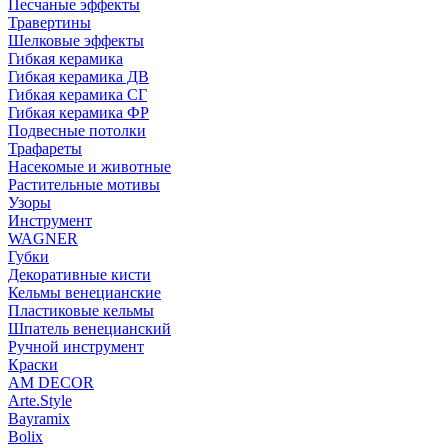
Песчаные эффекты
Травертины
Шелковые эффекты
Гибкая керамика
Гибкая керамика ДВ
Гибкая керамика СГ
Гибкая керамика ФР
Подвесные потолки
Трафареты
Насекомые и животные
Растительные мотивы
Узоры
Инструмент
WAGNER
Губки
Декоративные кисти
Кельмы венецианские
Пластиковые кельмы
Шпатель венецианский
Ручной инструмент
Краски
AM DECOR
Arte.Style
Bayramix
Bolix