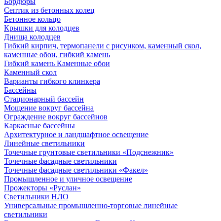
Бордюры
Септик из бетонных колец
Бетонное кольцо
Крышки для колодцев
Днища колодцев
Гибкий кирпич, термопанели с рисунком, каменный скол,
каменные обои, гибкий камень
Гибкий камень Каменные обои
Каменный скол
Варианты гибкого клинкера
Бассейны
Стационарный бассейн
Мощение вокруг бассейна
Ограждение вокруг бассейнов
Каркасные бассейны
Архитектурное и ландшафтное освещение
Линейные светильники
Точечные грунтовые светильники «Подснежник»
Точечные фасадные светильники
Точечные фасадные светильники «Факел»
Промышленное и уличное освещение
Прожекторы «Руслан»
Светильники НЛО
Универсальные промышленно-торговые линейные
светильники