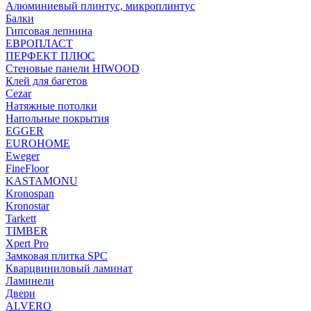
Алюминиевый плинтус, микроплинтус
Балки
Гипсовая лепнина
ЕВРОПЛАСТ
ПЕРФЕКТ ПЛЮС
Стеновые панели HIWOOD
Клей для багетов
Cezar
Натяжные потолки
Напольные покрытия
EGGER
EUROHOME
Eweger
FineFloor
KASTAMONU
Kronospan
Kronostar
Tarkett
TIMBER
Xpert Pro
Замковая плитка SPC
Кварцвиниловый ламинат
Ламинели
Двери
ALVERO