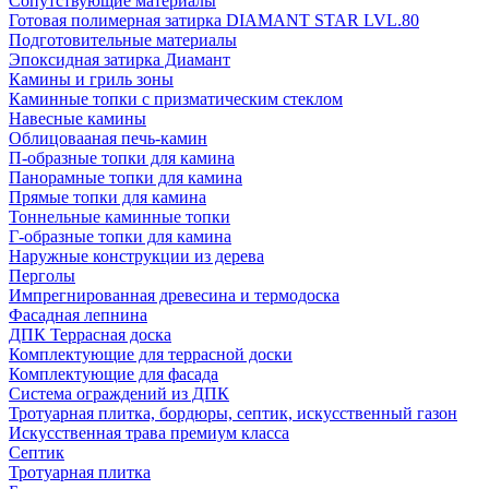
Сопутствующие материалы
Готовая полимерная затирка DIAMANT STAR LVL.80
Подготовительные материалы
Эпоксидная затирка Диамант
Камины и гриль зоны
Каминные топки с призматическим стеклом
Навесные камины
Облицовааная печь-камин
П-образные топки для камина
Панорамные топки для камина
Прямые топки для камина
Тоннельные каминные топки
Г-образные топки для камина
Наружные конструкции из дерева
Перголы
Импрегнированная древесина и термодоска
Фасадная лепнина
ДПК Террасная доска
Комплектующие для террасной доски
Комплектующие для фасада
Система ограждений из ДПК
Тротуарная плитка, бордюры, септик, искусственный газон
Искусственная трава премиум класса
Септик
Тротуарная плитка