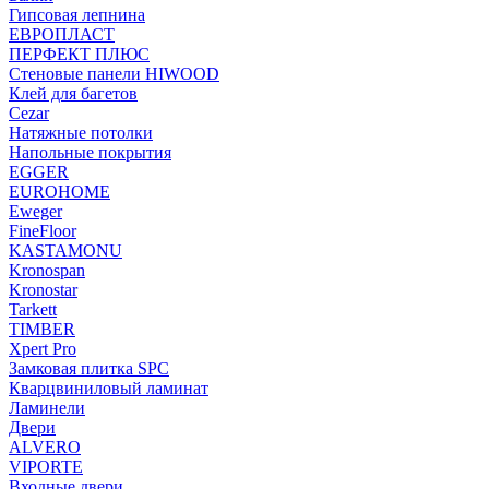
Гипсовая лепнина
ЕВРОПЛАСТ
ПЕРФЕКТ ПЛЮС
Стеновые панели HIWOOD
Клей для багетов
Cezar
Натяжные потолки
Напольные покрытия
EGGER
EUROHOME
Eweger
FineFloor
KASTAMONU
Kronospan
Kronostar
Tarkett
TIMBER
Xpert Pro
Замковая плитка SPC
Кварцвиниловый ламинат
Ламинели
Двери
ALVERO
VIPORTE
Входные двери