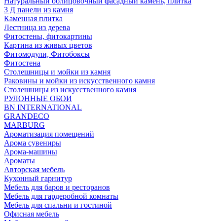
Натуральный облицовочный фасадный камень, плитка
3 Д панели из камня
Каменная плитка
Лестница из дерева
Фитостены, фитокартины
Картина из живых цветов
Фитомодули, Фитобоксы
Фитостена
Столешницы и мойки из камня
Раковины и мойки из искусственного камня
Столешницы из искусственного камня
РУЛОННЫЕ ОБОИ
BN INTERNATIONAL
GRANDECO
MARBURG
Ароматизация помещений
Арома сувениры
Арома-машины
Ароматы
Авторская мебель
Кухонный гарнитур
Мебель для баров и ресторанов
Мебель для гардеробной комнаты
Мебель для спальни и гостиной
Офисная мебель