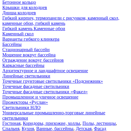
Бетонное кольцо
Крышки для колодцев
Днища колодцев
Гибкий кирпич, термопанели с рисунком, каменный скол,
каменные обои, гибкий камень
Гибкий камень Каменные обои
Каменный скол
Варианты гибкого клинкера
Бассейны
Стационарный бассейн
Мощение вокруг бассейна
Ограждение вокруг бассейнов
Каркасные бассейны
Архитектурное и ландшафтное освещение
Линейные светильники
Точечные грунтовые светильники «Подснежник»
Точечные фасадные светильники
Точечные фасадные светильники «Факел»
Промышленное и уличное освещение
Прожекторы «Руслан»
Светильники НЛО
Универсальные промышленно-торговые линейные
светильники
Гостиная
,
Коридоры, прихожие, холлы
,
Полы, лестницы
,
Спальня
,
Кухня
,
Ванные, бассейны
,
Детская
,
Фасад