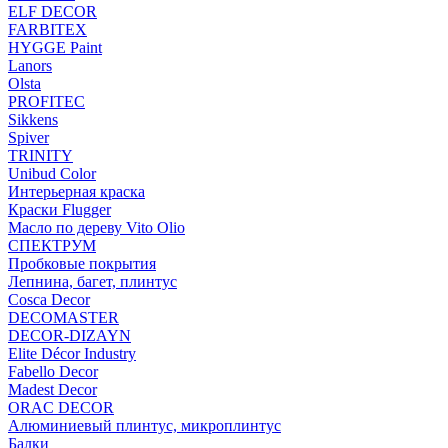
ELF DECOR
FARBITEX
HYGGE Paint
Lanors
Olsta
PROFITEC
Sikkens
Spiver
TRINITY
Unibud Color
Интерьерная краска
Краски Flugger
Масло по дереву Vito Olio
СПЕКТРУМ
Пробковые покрытия
Лепнина, багет, плинтус
Cosca Decor
DECOMASTER
DECOR-DIZAYN
Elite Décor Industry
Fabello Decor
Madest Decor
ORAC DECOR
Алюминиевый плинтус, микроплинтус
Балки