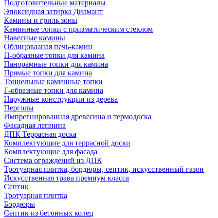
Подготовительные материалы
Эпоксидная затирка Диамант
Камины и гриль зоны
Каминные топки с призматическим стеклом
Навесные камины
Облицовааная печь-камин
П-образные топки для камина
Панорамные топки для камина
Прямые топки для камина
Тоннельные каминные топки
Г-образные топки для камина
Наружные конструкции из дерева
Перголы
Импрегнированная древесина и термодоска
Фасадная лепнина
ДПК Террасная доска
Комплектующие для террасной доски
Комплектующие для фасада
Система ограждений из ДПК
Тротуарная плитка, бордюры, септик, искусственный газон
Искусственная трава премиум класса
Септик
Тротуарная плитка
Бордюры
Септик из бетонных колец