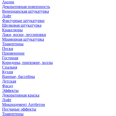
Акции
Декоративная поверхность
Венецианская штукатурка
Лофт
Фактурные штукатурки
Шелковая штукатурка
Кракелюры
Лаки, воски, лессировки
Мраморная штукатурка
Травертины
Пески
Применение
Гостиная
Коридоры, прихожие, холлы
Спальня
Кухня
Ванные, бассейны
Детская
Фасад
Эффекты
Декоративная краска
Лофт
Микроцемент Артбетон
Песчаные эффекты
Травертины