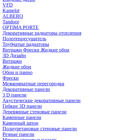
VFD
Kamelot
ALBERO
Tandoor
OPTIMA PORTE
Декоративные радиаторы отопления
Полотенцесушитель
Трубчатые радиаторы
Витражи Фрески Жидкие обои
3D Дизайн
Витражи
Жидкие обои
Обои и панно
Фрески
Межкомнатные перегородки
Декоративные панели
3 D панели
Акустические декоративные панели
Гибкие 3D панели
Деревянные стеновые панели
Каменные панели
Каменный шпон
Полиуретановые стеновые панели
Резные панели
Мягкие стеновые панели