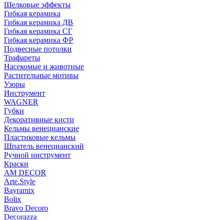
Шелковые эффекты
Гибкая керамика
Гибкая керамика ДВ
Гибкая керамика СГ
Гибкая керамика ФР
Подвесные потолки
Трафареты
Насекомые и животные
Растительные мотивы
Узоры
Инструмент
WAGNER
Губки
Декоративные кисти
Кельмы венецианские
Пластиковые кельмы
Шпатель венецианский
Ручной инструмент
Краски
AM DECOR
Arte.Style
Bayramix
Bolix
Bravo Decoro
Decorazza