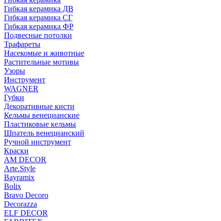
Гибкая керамика ДВ
Гибкая керамика СГ
Гибкая керамика ФР
Подвесные потолки
Трафареты
Насекомые и животные
Растительные мотивы
Узоры
Инструмент
WAGNER
Губки
Декоративные кисти
Кельмы венецианские
Пластиковые кельмы
Шпатель венецианский
Ручной инструмент
Краски
AM DECOR
Arte.Style
Bayramix
Bolix
Bravo Decoro
Decorazza
ELF DECOR