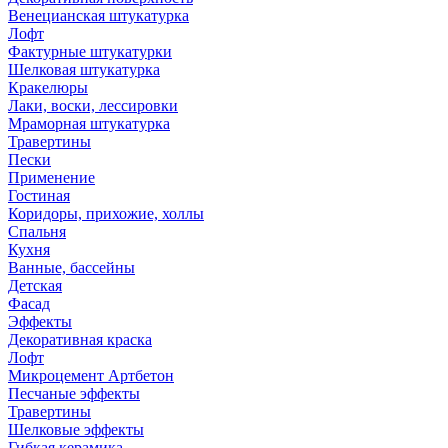
Венецианская штукатурка
Лофт
Фактурные штукатурки
Шелковая штукатурка
Кракелюры
Лаки, воски, лессировки
Мраморная штукатурка
Травертины
Пески
Применение
Гостиная
Коридоры, прихожие, холлы
Спальня
Кухня
Ванные, бассейны
Детская
Фасад
Эффекты
Декоративная краска
Лофт
Микроцемент Артбетон
Песчаные эффекты
Травертины
Шелковые эффекты
Гибкая керамика