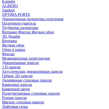
Kamelot
ALBERO
Tandoor
OPTIMA PORTE
Декоративные радиаторы отопления
Полотенцесушитель
Трубчатые радиаторы
Витражи Фрески Жидкие обои
3D Дизайн
Витражи
Жидкие обои
Обои и панно
Фрески
Межкомнатные перегородки
Декоративные панели
3 D панели
Акустические декоративные панели
Гибкие 3D панели
Деревянные стеновые панели
Каменные панели
Каменный шпон
Полиуретановые стеновые панели
Резные панели
Мягкие стеновые панели
Лофтовая сетка