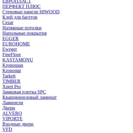
ЕВРОПЛАСТ
ПЕРФЕКТ ПЛЮС
Стеновые панели HIWOOD
Клей для багетов
Cezar
Натяжные потолки
Напольные покрытия
EGGER
EUROHOME
Eweger
FineFloor
KASTAMONU
Kronospan
Kronostar
Tarkett
TIMBER
Xpert Pro
Замковая плитка SPC
Кварцвиниловый ламинат
Ламинели
Двери
ALVERO
VIPORTE
Входные двери
VFD