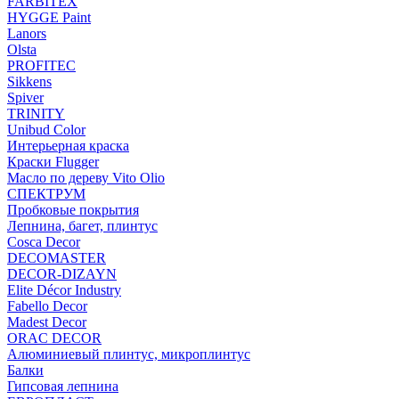
FARBITEX
HYGGE Paint
Lanors
Olsta
PROFITEC
Sikkens
Spiver
TRINITY
Unibud Color
Интерьерная краска
Краски Flugger
Масло по дереву Vito Olio
СПЕКТРУМ
Пробковые покрытия
Лепнина, багет, плинтус
Cosca Decor
DECOMASTER
DECOR-DIZAYN
Elite Décor Industry
Fabello Decor
Madest Decor
ORAC DECOR
Алюминиевый плинтус, микроплинтус
Балки
Гипсовая лепнина