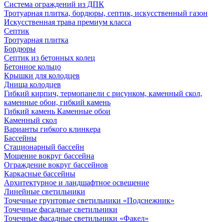
Система ограждений из ДПК
Тротуарная плитка, бордюры, септик, искусственный газон
Искусственная трава премиум класса
Септик
Тротуарная плитка
Бордюры
Септик из бетонных колец
Бетонное кольцо
Крышки для колодцев
Днища колодцев
Гибкий кирпич, термопанели с рисунком, каменный скол,
каменные обои, гибкий камень
Гибкий камень Каменные обои
Каменный скол
Варианты гибкого клинкера
Бассейны
Стационарный бассейн
Мощение вокруг бассейна
Ограждение вокруг бассейнов
Каркасные бассейны
Архитектурное и ландшафтное освещение
Линейные светильники
Точечные грунтовые светильники «Подснежник»
Точечные фасадные светильники
Точечные фасадные светильники «Факел»