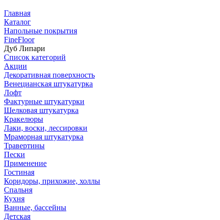
Главная
Каталог
Напольные покрытия
FineFloor
Дуб Липари
Список категорий
Акции
Декоративная поверхность
Венецианская штукатурка
Лофт
Фактурные штукатурки
Шелковая штукатурка
Кракелюры
Лаки, воски, лессировки
Мраморная штукатурка
Травертины
Пески
Применение
Гостиная
Коридоры, прихожие, холлы
Спальня
Кухня
Ванные, бассейны
Детская