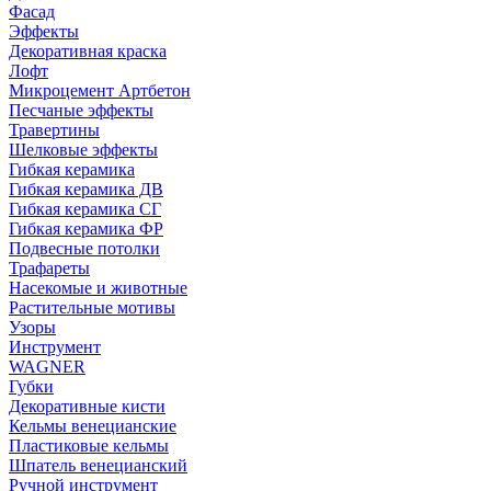
Фасад
Эффекты
Декоративная краска
Лофт
Микроцемент Артбетон
Песчаные эффекты
Травертины
Шелковые эффекты
Гибкая керамика
Гибкая керамика ДВ
Гибкая керамика СГ
Гибкая керамика ФР
Подвесные потолки
Трафареты
Насекомые и животные
Растительные мотивы
Узоры
Инструмент
WAGNER
Губки
Декоративные кисти
Кельмы венецианские
Пластиковые кельмы
Шпатель венецианский
Ручной инструмент