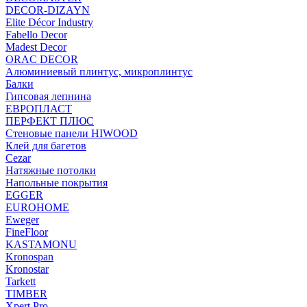
DECOR-DIZAYN
Elite Décor Industry
Fabello Decor
Madest Decor
ORAC DECOR
Алюминиевый плинтус, микроплинтус
Балки
Гипсовая лепнина
ЕВРОПЛАСТ
ПЕРФЕКТ ПЛЮС
Стеновые панели HIWOOD
Клей для багетов
Cezar
Натяжные потолки
Напольные покрытия
EGGER
EUROHOME
Eweger
FineFloor
KASTAMONU
Kronospan
Kronostar
Tarkett
TIMBER
Xpert Pro