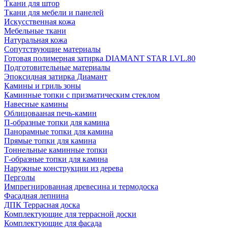
Ткани для штор
Ткани для мебели и панелей
Искусственная кожа
Мебельные ткани
Натуральная кожа
Сопутствующие материалы
Готовая полимерная затирка DIAMANT STAR LVL.80
Подготовительные материалы
Эпоксидная затирка Диамант
Камины и гриль зоны
Каминные топки с призматическим стеклом
Навесные камины
Облицовааная печь-камин
П-образные топки для камина
Панорамные топки для камина
Прямые топки для камина
Тоннельные каминные топки
Г-образные топки для камина
Наружные конструкции из дерева
Перголы
Импрегнированная древесина и термодоска
Фасадная лепнина
ДПК Террасная доска
Комплектующие для террасной доски
Комплектующие для фасада