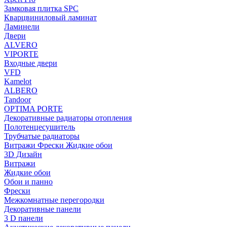
Замковая плитка SPC
Кварцвиниловый ламинат
Ламинели
Двери
ALVERO
VIPORTE
Входные двери
VFD
Kamelot
ALBERO
Tandoor
OPTIMA PORTE
Декоративные радиаторы отопления
Полотенцесушитель
Трубчатые радиаторы
Витражи Фрески Жидкие обои
3D Дизайн
Витражи
Жидкие обои
Обои и панно
Фрески
Межкомнатные перегородки
Декоративные панели
3 D панели