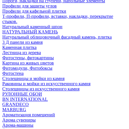
Пороги, накладки на ступени, напольные элементы
Профили для защиты углов
Профили для кафельной плитки
Т-профили, П-профили, вставки, накладки, перекрытие
стыков.
Натуральный каменный шпон
НАТУРАЛЬНЫЙ КАМЕНЬ
Натуральный облицовочный фасадный камень, плитка
3 Д панели из камня
Каменная плитка
Лестница из дерева
Фитостены, фитокартины
Картина из живых цветов
Фитомодули, Фитобоксы
Фитостена
Столешницы и мойки из камня
Раковины и мойки из искусственного камня
Столешницы из искусственного камня
РУЛОННЫЕ ОБОИ
BN INTERNATIONAL
GRANDECO
MARBURG
Ароматизация помещений
Арома сувениры
Арома-машины