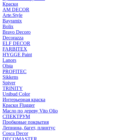
Краски
AM DECOR
Arte.Style
Bayramix
Bolix
Bravo Decoro
Decorazza
ELF DECOR
FARBITEX
HYGGE Paint
Lanors
Olsta
PROFITEC
Sikkens
Spiver
TRINITY
Unibud Color
Интерьерная краска
Краски Flugger
Масло по дереву Vito Olio
СПЕКТРУМ
Пробковые покрытия
Лепнина, багет, плинтус
Cosca Decor
DECOMASTER