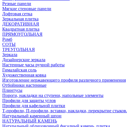
Резные панели
Мягкие стеновые панели
Лофтовая сетка
Зеркальная плитка
ДЕКОРАТИВНАЯ
Квадратная плитка
ПРЯМОУГОЛЬНАЯ
Ромб
СОТЫ
ТРЕУГОЛЬНАЯ
Зеркала
Дизайнерские зеркала
Настенные часы ручной работы
Гималайская соль
Художественная ковка
Изготовление нержавеющего профиля различного применения
Отбойники настенные
Плинтусы
Пороги, накладки на ступени, напольные элементы
Профили для защиты углов
Профили для кафельной плитки
Т-профили, П-профили, вставки, накладки, перекрытие стыков
Натуральный каменный шпон
НАТУРАЛЬНЫЙ КАМЕНЬ
Натуральный облицовочный фасадный камень, плитка