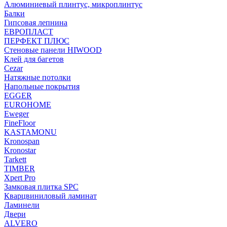
Алюминиевый плинтус, микроплинтус
Балки
Гипсовая лепнина
ЕВРОПЛАСТ
ПЕРФЕКТ ПЛЮС
Стеновые панели HIWOOD
Клей для багетов
Cezar
Натяжные потолки
Напольные покрытия
EGGER
EUROHOME
Eweger
FineFloor
KASTAMONU
Kronospan
Kronostar
Tarkett
TIMBER
Xpert Pro
Замковая плитка SPC
Кварцвиниловый ламинат
Ламинели
Двери
ALVERO