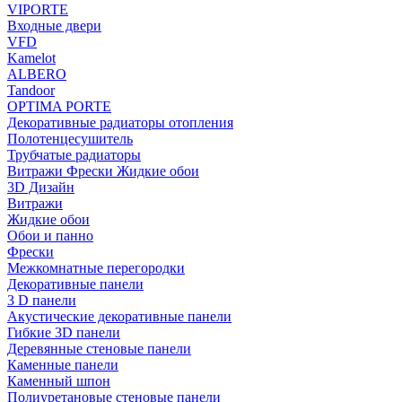
VIPORTE
Входные двери
VFD
Kamelot
ALBERO
Tandoor
OPTIMA PORTE
Декоративные радиаторы отопления
Полотенцесушитель
Трубчатые радиаторы
Витражи Фрески Жидкие обои
3D Дизайн
Витражи
Жидкие обои
Обои и панно
Фрески
Межкомнатные перегородки
Декоративные панели
3 D панели
Акустические декоративные панели
Гибкие 3D панели
Деревянные стеновые панели
Каменные панели
Каменный шпон
Полиуретановые стеновые панели