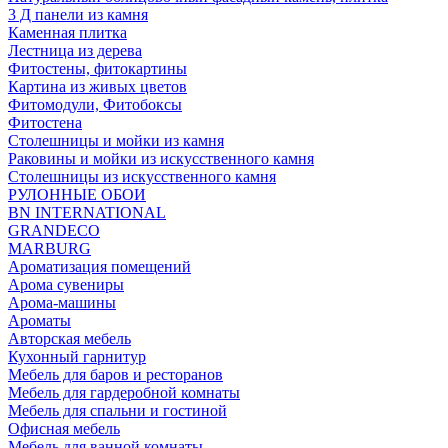
3 Д панели из камня
Каменная плитка
Лестница из дерева
Фитостены, фитокартины
Картина из живых цветов
Фитомодули, Фитобоксы
Фитостена
Столешницы и мойки из камня
Раковины и мойки из искусственного камня
Столешницы из искусственного камня
РУЛОННЫЕ ОБОИ
BN INTERNATIONAL
GRANDECO
MARBURG
Ароматизация помещений
Арома сувениры
Арома-машины
Ароматы
Авторская мебель
Кухонный гарнитур
Мебель для баров и ресторанов
Мебель для гардеробной комнаты
Мебель для спальни и гостиной
Офисная мебель
Мебель для ванной комнаты