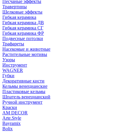
Песчаные эффекты
Травертины
Шелковые эффекты
Гибкая керамика
Гибкая керамика ДВ
Гибкая керамика СГ
Гибкая керамика ФР
Подвесные потолки
Трафареты
Насекомые и животные
Растительные мотивы
Узоры
Инструмент
WAGNER
Губки
Декоративные кисти
Кельмы венецианские
Пластиковые кельмы
Шпатель венецианский
Ручной инструмент
Краски
AM DECOR
Arte.Style
Bayramix
Bolix