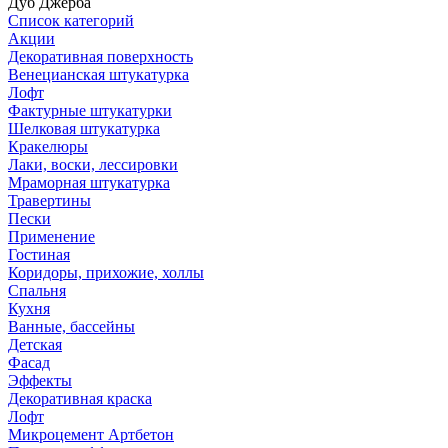
Дуб Джерба
Список категорий
Акции
Декоративная поверхность
Венецианская штукатурка
Лофт
Фактурные штукатурки
Шелковая штукатурка
Кракелюры
Лаки, воски, лессировки
Мраморная штукатурка
Травертины
Пески
Применение
Гостиная
Коридоры, прихожие, холлы
Спальня
Кухня
Ванные, бассейны
Детская
Фасад
Эффекты
Декоративная краска
Лофт
Микроцемент Артбетон