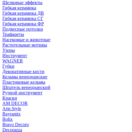
Шелковые эффекты
Гибкая керамика
Гибкая керамика ДВ
Гибкая керамика СГ
Гибкая керамика ФР
Подвесные потолки
Трафареты
Насекомые и животные
Растительные мотивы
Узоры
Инструмент
WAGNER
Губки
Декоративные кисти
Кельмы венецианские
Пластиковые кельмы
Шпатель венецианский
Ручной инструмент
Краски
AM DECOR
Arte.Style
Bayramix
Bolix
Bravo Decoro
Decorazza