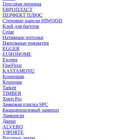
Гипсовая лепнина
ЕВРОПЛАСТ
ПЕРФЕКТ ПЛЮС
Стеновые панели HIWOOD
Клей для багетов
Cezar
Натяжные потолки
Напольные покрытия
EGGER
EUROHOME
Eweger
FineFloor
KASTAMONU
Kronospan
Kronostar
Tarkett
TIMBER
Xpert Pro
Замковая плитка SPC
Кварцвиниловый ламинат
Ламинели
Двери
ALVERO
VIPORTE
Входные двери