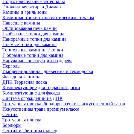
Подготовительные материалы
Эпоксидная затирка Диамант
Камины и гриль зоны
Каминные топки с призматическим стеклом
Навесные камины
Облицовааная печь-камин
П-образные топки для камина
Панорамные топки для камина
Прямые топки для камина
Тоннельные каминные топки
Г-образные топки для камина
Наружные конструкции из дерева
Перголы
Импрегнированная древесина и термодоска
Фасадная лепнина
ДПК Террасная доска
Комплектующие для террасной доски
Комплектующие для фасада
Система ограждений из ДПК
Тротуарная плитка, бордюры, септик, искусственный газон
Искусственная трава премиум класса
Септик
Тротуарная плитка
Бордюры
Септик из бетонных колец