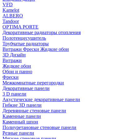
VFD
Kamelot
ALBERO
Tandoor
OPTIMA PORTE
Декоративные радиаторы отопления
Полотенцесушитель
Трубчатые радиаторы
Витражи Фрески Жидкие обои
3D Дизайн
Витражи
Жидкие обои
Обои и панно
Фрески
Межкомнатные перегородки
Декоративные панели
3 D панели
Акустические декоративные панели
Гибкие 3D панели
Деревянные стеновые панели
Каменные панели
Каменный шпон
Полиуретановые стеновые панели
Резные панели
Мягкие стеновые панели