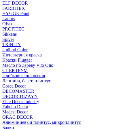
ELF DECOR
FARBITEX
HYGGE Paint
Lanors
Olsta
PROFITEC
Sikkens
Spiver
TRINITY
Unibud Color
Интерьерная краска
Краски Flugger
Масло по дереву Vito Olio
СПЕКТРУМ
Пробковые покрытия
Лепнина, багет, плинтус
Cosca Decor
DECOMASTER
DECOR-DIZAYN
Elite Décor Industry
Fabello Decor
Madest Decor
ORAC DECOR
Алюминиевый плинтус, микроплинтус
Балки