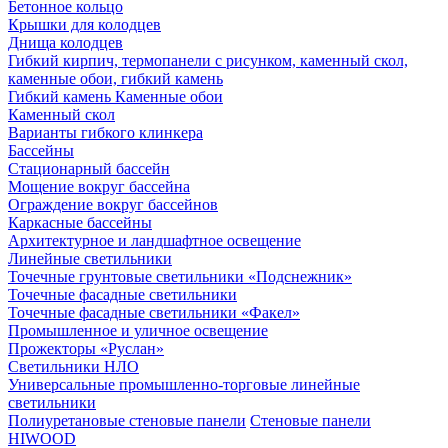
Бетонное кольцо
Крышки для колодцев
Днища колодцев
Гибкий кирпич, термопанели с рисунком, каменный скол,
каменные обои, гибкий камень
Гибкий камень Каменные обои
Каменный скол
Варианты гибкого клинкера
Бассейны
Стационарный бассейн
Мощение вокруг бассейна
Ограждение вокруг бассейнов
Каркасные бассейны
Архитектурное и ландшафтное освещение
Линейные светильники
Точечные грунтовые светильники «Подснежник»
Точечные фасадные светильники
Точечные фасадные светильники «Факел»
Промышленное и уличное освещение
Прожекторы «Руслан»
Светильники НЛО
Универсальные промышленно-торговые линейные
светильники
Полиуретановые стеновые панели
Стеновые панели
HIWOOD