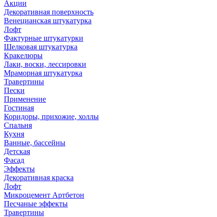
Акции
Декоративная поверхность
Венецианская штукатурка
Лофт
Фактурные штукатурки
Шелковая штукатурка
Кракелюры
Лаки, воски, лессировки
Мраморная штукатурка
Травертины
Пески
Применение
Гостиная
Коридоры, прихожие, холлы
Спальня
Кухня
Ванные, бассейны
Детская
Фасад
Эффекты
Декоративная краска
Лофт
Микроцемент Артбетон
Песчаные эффекты
Травертины