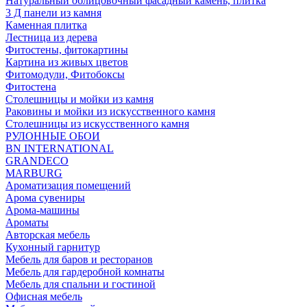
Натуральный облицовочный фасадный камень, плитка
3 Д панели из камня
Каменная плитка
Лестница из дерева
Фитостены, фитокартины
Картина из живых цветов
Фитомодули, Фитобоксы
Фитостена
Столешницы и мойки из камня
Раковины и мойки из искусственного камня
Столешницы из искусственного камня
РУЛОННЫЕ ОБОИ
BN INTERNATIONAL
GRANDECO
MARBURG
Ароматизация помещений
Арома сувениры
Арома-машины
Ароматы
Авторская мебель
Кухонный гарнитур
Мебель для баров и ресторанов
Мебель для гардеробной комнаты
Мебель для спальни и гостиной
Офисная мебель