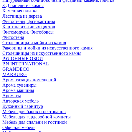
Натуральный облицовочный фасадный камень, плитка
3 Д панели из камня
Каменная плитка
Лестница из дерева
Фитостены, фитокартины
Картина из живых цветов
Фитомодули, Фитобоксы
Фитостена
Столешницы и мойки из камня
Раковины и мойки из искусственного камня
Столешницы из искусственного камня
РУЛОННЫЕ ОБОИ
BN INTERNATIONAL
GRANDECO
MARBURG
Ароматизация помещений
Арома сувениры
Арома-машины
Ароматы
Авторская мебель
Кухонный гарнитур
Мебель для баров и ресторанов
Мебель для гардеробной комнаты
Мебель для спальни и гостиной
Офисная мебель