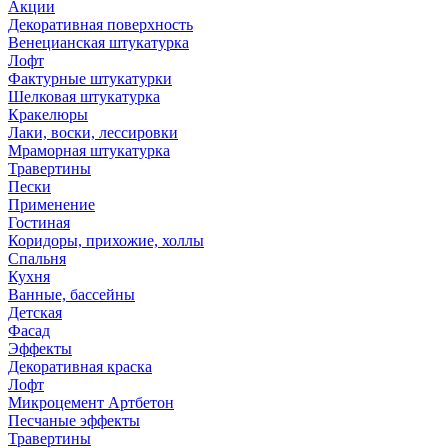
Акции
Декоративная поверхность
Венецианская штукатурка
Лофт
Фактурные штукатурки
Шелковая штукатурка
Кракелюры
Лаки, воски, лессировки
Мраморная штукатурка
Травертины
Пески
Применение
Гостиная
Коридоры, прихожие, холлы
Спальня
Кухня
Ванные, бассейны
Детская
Фасад
Эффекты
Декоративная краска
Лофт
Микроцемент Артбетон
Песчаные эффекты
Травертины