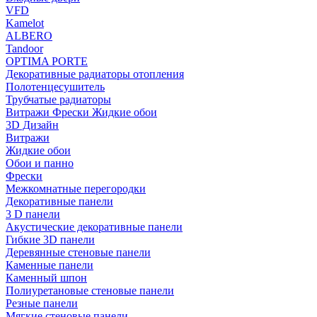
VFD
Kamelot
ALBERO
Tandoor
OPTIMA PORTE
Декоративные радиаторы отопления
Полотенцесушитель
Трубчатые радиаторы
Витражи Фрески Жидкие обои
3D Дизайн
Витражи
Жидкие обои
Обои и панно
Фрески
Межкомнатные перегородки
Декоративные панели
3 D панели
Акустические декоративные панели
Гибкие 3D панели
Деревянные стеновые панели
Каменные панели
Каменный шпон
Полиуретановые стеновые панели
Резные панели
Мягкие стеновые панели