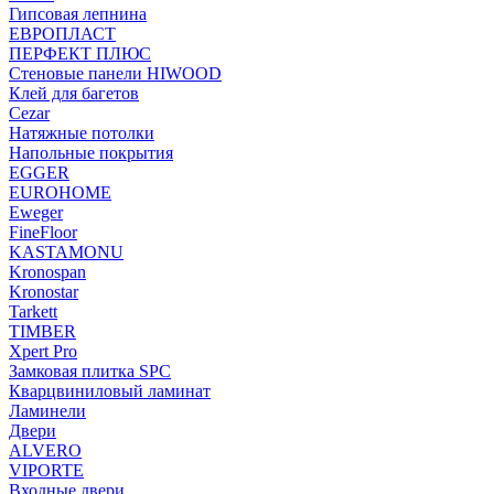
Гипсовая лепнина
ЕВРОПЛАСТ
ПЕРФЕКТ ПЛЮС
Стеновые панели HIWOOD
Клей для багетов
Cezar
Натяжные потолки
Напольные покрытия
EGGER
EUROHOME
Eweger
FineFloor
KASTAMONU
Kronospan
Kronostar
Tarkett
TIMBER
Xpert Pro
Замковая плитка SPC
Кварцвиниловый ламинат
Ламинели
Двери
ALVERO
VIPORTE
Входные двери