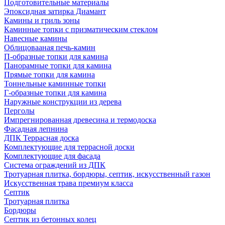
Подготовительные материалы
Эпоксидная затирка Диамант
Камины и гриль зоны
Каминные топки с призматическим стеклом
Навесные камины
Облицовааная печь-камин
П-образные топки для камина
Панорамные топки для камина
Прямые топки для камина
Тоннельные каминные топки
Г-образные топки для камина
Наружные конструкции из дерева
Перголы
Импрегнированная древесина и термодоска
Фасадная лепнина
ДПК Террасная доска
Комплектующие для террасной доски
Комплектующие для фасада
Система ограждений из ДПК
Тротуарная плитка, бордюры, септик, искусственный газон
Искусственная трава премиум класса
Септик
Тротуарная плитка
Бордюры
Септик из бетонных колец