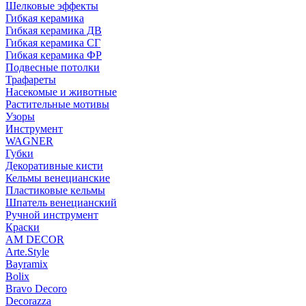
Шелковые эффекты
Гибкая керамика
Гибкая керамика ДВ
Гибкая керамика СГ
Гибкая керамика ФР
Подвесные потолки
Трафареты
Насекомые и животные
Растительные мотивы
Узоры
Инструмент
WAGNER
Губки
Декоративные кисти
Кельмы венецианские
Пластиковые кельмы
Шпатель венецианский
Ручной инструмент
Краски
AM DECOR
Arte.Style
Bayramix
Bolix
Bravo Decoro
Decorazza