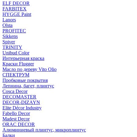
ELF DECOR
FARBITEX
HYGGE Paint
Lanors
Olsta
PROFITEC
Sikkens
Spiver
TRINITY
Unibud Color
Интерьерная краска
Краски Flugger
Масло по дереву Vito Olio
СПЕКТРУМ
Пробковые покрытия
Лепнина, багет, плинтус
Cosca Decor
DECOMASTER
DECOR-DIZAYN
Elite Décor Industry
Fabello Decor
Madest Decor
ORAC DECOR
Алюминиевый плинтус, микроплинтус
Балки