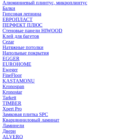
Алюминиевый плинтус, микроплинтус
Балки
Гипсовая лепнина
ЕВРОПЛАСТ
ПЕРФЕКТ ПЛЮС
Стеновые панели HIWOOD
Клей для багетов
Cezar
Натяжные потолки
Напольные покрытия
EGGER
EUROHOME
Eweger
FineFloor
KASTAMONU
Kronospan
Kronostar
Tarkett
TIMBER
Xpert Pro
Замковая плитка SPC
Кварцвиниловый ламинат
Ламинели
Двери
ALVERO