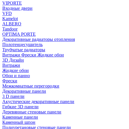
VIPORTE
Входные двери
VFD
Kamelot
ALBERO
Tandoor
OPTIMA PORTE
Декоративные радиаторы отопления
Полотенцесушитель
Трубчатые радиаторы
Витражи Фрески Жидкие обои
3D Дизайн
Витражи
Жидкие обои
Обои и панно
Фрески
Межкомнатные перегородки
Декоративные панели
3 D панели
Акустические декоративные панели
Гибкие 3D панели
Деревянные стеновые панели
Каменные панели
Каменный шпон
Полиуретановые стеновые панели