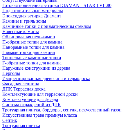
Сопутствующие материалы
Готовая полимерная затирка DIAMANT STAR LVL.80
Подготовительные материалы
Эпоксидная затирка Диамант
Камины и гриль зоны
Каминные топки с призматическим стеклом
Навесные камины
Облицовааная печь-камин
П-образные топки для камина
Панорамные топки для камина
Прямые топки для камина
Тоннельные каминные топки
Г-образные топки для камина
Наружные конструкции из дерева
Перголы
Импрегнированная древесина и термодоска
Фасадная лепнина
ДПК Террасная доска
Комплектующие для террасной доски
Комплектующие для фасада
Система ограждений из ДПК
Тротуарная плитка, бордюры, септик, искусственный газон
Искусственная трава премиум класса
Септик
Тротуарная плитка