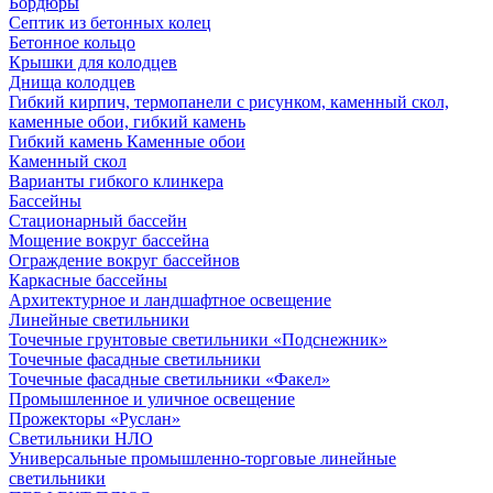
Бордюры
Септик из бетонных колец
Бетонное кольцо
Крышки для колодцев
Днища колодцев
Гибкий кирпич, термопанели с рисунком, каменный скол,
каменные обои, гибкий камень
Гибкий камень Каменные обои
Каменный скол
Варианты гибкого клинкера
Бассейны
Стационарный бассейн
Мощение вокруг бассейна
Ограждение вокруг бассейнов
Каркасные бассейны
Архитектурное и ландшафтное освещение
Линейные светильники
Точечные грунтовые светильники «Подснежник»
Точечные фасадные светильники
Точечные фасадные светильники «Факел»
Промышленное и уличное освещение
Прожекторы «Руслан»
Светильники НЛО
Универсальные промышленно-торговые линейные
светильники