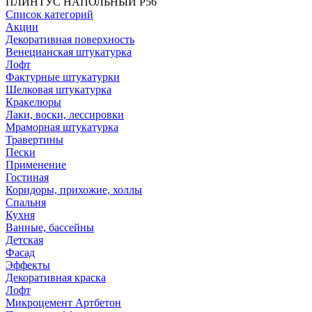
ПЛИНТУС НАПОЛЬНЫЙ P56
Список категорий
Акции
Декоративная поверхность
Венецианская штукатурка
Лофт
Фактурные штукатурки
Шелковая штукатурка
Кракелюры
Лаки, воски, лессировки
Мраморная штукатурка
Травертины
Пески
Применение
Гостиная
Коридоры, прихожие, холлы
Спальня
Кухня
Ванные, бассейны
Детская
Фасад
Эффекты
Декоративная краска
Лофт
Микроцемент Артбетон