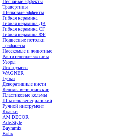
Песчаные эффекты
Травертины
Шелковые эффекты
Гибкая керамика
Гибкая керамика ДВ
Гибкая керамика СГ
Гибкая керамика ФР
Подвесные потолки
Трафареты
Насекомые и животные
Растительные мотивы
Узоры
Инструмент
WAGNER
Губки
Декоративные кисти
Кельмы венецианские
Пластиковые кельмы
Шпатель венецианский
Ручной инструмент
Краски
AM DECOR
Arte.Style
Bayramix
Bolix