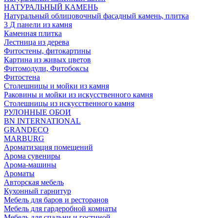
НАТУРАЛЬНЫЙ КАМЕНЬ
Натуральный облицовочный фасадный камень, плитка
3 Д панели из камня
Каменная плитка
Лестница из дерева
Фитостены, фитокартины
Картина из живых цветов
Фитомодули, Фитобоксы
Фитостена
Столешницы и мойки из камня
Раковины и мойки из искусственного камня
Столешницы из искусственного камня
РУЛОННЫЕ ОБОИ
BN INTERNATIONAL
GRANDECO
MARBURG
Ароматизация помещений
Арома сувениры
Арома-машины
Ароматы
Авторская мебель
Кухонный гарнитур
Мебель для баров и ресторанов
Мебель для гардеробной комнаты
Мебель для спальни и гостиной