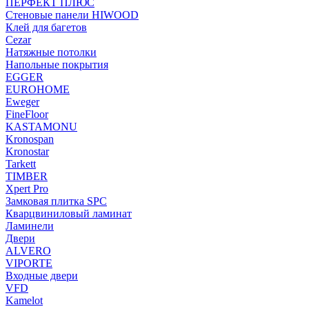
ПЕРФЕКТ ПЛЮС
Стеновые панели HIWOOD
Клей для багетов
Cezar
Натяжные потолки
Напольные покрытия
EGGER
EUROHOME
Eweger
FineFloor
KASTAMONU
Kronospan
Kronostar
Tarkett
TIMBER
Xpert Pro
Замковая плитка SPC
Кварцвиниловый ламинат
Ламинели
Двери
ALVERO
VIPORTE
Входные двери
VFD
Kamelot