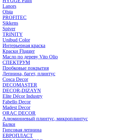
HYGGE Paint
Lanors
Olsta
PROFITEC
Sikkens
Spiver
TRINITY
Unibud Color
Интерьерная краска
Краски Flugger
Масло по дереву Vito Olio
СПЕКТРУМ
Пробковые покрытия
Лепнина, багет, плинтус
Cosca Decor
DECOMASTER
DECOR-DIZAYN
Elite Décor Industry
Fabello Decor
Madest Decor
ORAC DECOR
Алюминиевый плинтус, микроплинтус
Балки
Гипсовая лепнина
ЕВРОПЛАСТ