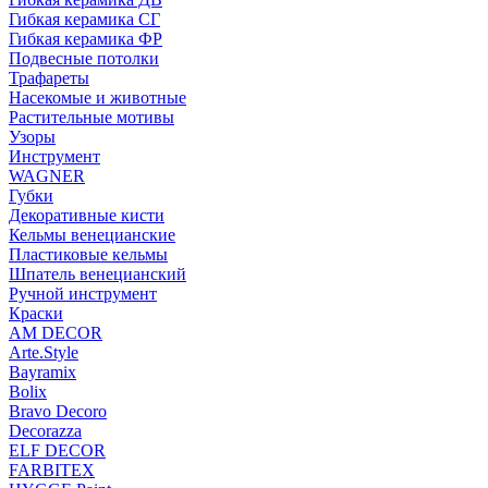
Гибкая керамика СГ
Гибкая керамика ФР
Подвесные потолки
Трафареты
Насекомые и животные
Растительные мотивы
Узоры
Инструмент
WAGNER
Губки
Декоративные кисти
Кельмы венецианские
Пластиковые кельмы
Шпатель венецианский
Ручной инструмент
Краски
AM DECOR
Arte.Style
Bayramix
Bolix
Bravo Decoro
Decorazza
ELF DECOR
FARBITEX