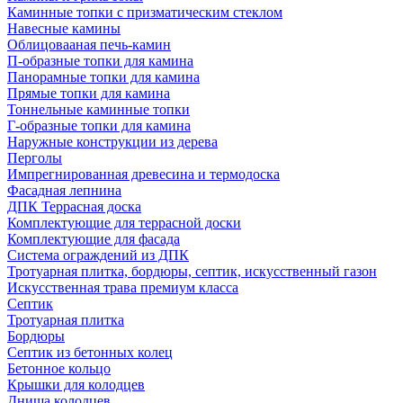
Каминные топки с призматическим стеклом
Навесные камины
Облицовааная печь-камин
П-образные топки для камина
Панорамные топки для камина
Прямые топки для камина
Тоннельные каминные топки
Г-образные топки для камина
Наружные конструкции из дерева
Перголы
Импрегнированная древесина и термодоска
Фасадная лепнина
ДПК Террасная доска
Комплектующие для террасной доски
Комплектующие для фасада
Система ограждений из ДПК
Тротуарная плитка, бордюры, септик, искусственный газон
Искусственная трава премиум класса
Септик
Тротуарная плитка
Бордюры
Септик из бетонных колец
Бетонное кольцо
Крышки для колодцев
Днища колодцев