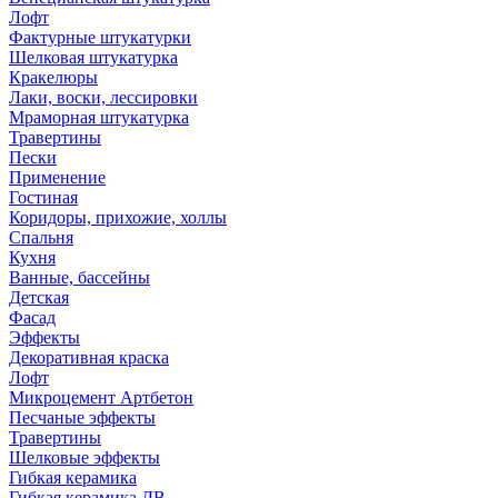
Лофт
Фактурные штукатурки
Шелковая штукатурка
Кракелюры
Лаки, воски, лессировки
Мраморная штукатурка
Травертины
Пески
Применение
Гостиная
Коридоры, прихожие, холлы
Спальня
Кухня
Ванные, бассейны
Детская
Фасад
Эффекты
Декоративная краска
Лофт
Микроцемент Артбетон
Песчаные эффекты
Травертины
Шелковые эффекты
Гибкая керамика
Гибкая керамика ДВ