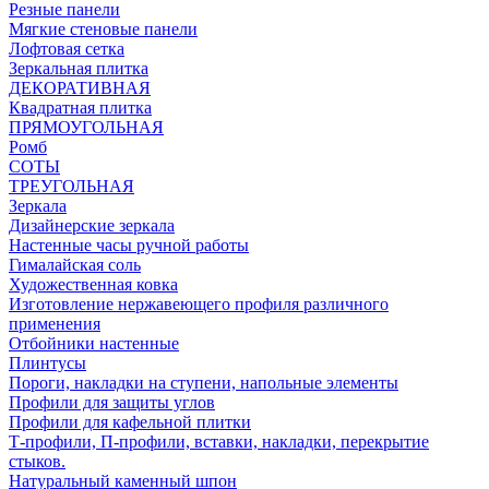
Резные панели
Мягкие стеновые панели
Лофтовая сетка
Зеркальная плитка
ДЕКОРАТИВНАЯ
Квадратная плитка
ПРЯМОУГОЛЬНАЯ
Ромб
СОТЫ
ТРЕУГОЛЬНАЯ
Зеркала
Дизайнерские зеркала
Настенные часы ручной работы
Гималайская соль
Художественная ковка
Изготовление нержавеющего профиля различного
применения
Отбойники настенные
Плинтусы
Пороги, накладки на ступени, напольные элементы
Профили для защиты углов
Профили для кафельной плитки
Т-профили, П-профили, вставки, накладки, перекрытие
стыков.
Натуральный каменный шпон