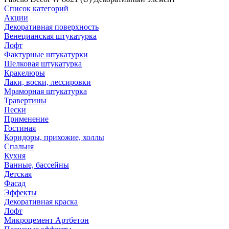
Список категорий
Акции
Декоративная поверхность
Венецианская штукатурка
Лофт
Фактурные штукатурки
Шелковая штукатурка
Кракелюры
Лаки, воски, лессировки
Мраморная штукатурка
Травертины
Пески
Применение
Гостиная
Коридоры, прихожие, холлы
Спальня
Кухня
Ванные, бассейны
Детская
Фасад
Эффекты
Декоративная краска
Лофт
Микроцемент Артбетон