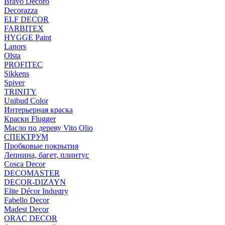
Bravo Decoro
Decorazza
ELF DECOR
FARBITEX
HYGGE Paint
Lanors
Olsta
PROFITEC
Sikkens
Spiver
TRINITY
Unibud Color
Интерьерная краска
Краски Flugger
Масло по дереву Vito Olio
СПЕКТРУМ
Пробковые покрытия
Лепнина, багет, плинтус
Cosca Decor
DECOMASTER
DECOR-DIZAYN
Elite Décor Industry
Fabello Decor
Madest Decor
ORAC DECOR