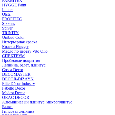
FARBITEX
HYGGE Paint
Lanors
Olsta
PROFITEC
Sikkens
Spiver
TRINITY
Unibud Color
Интерьерная краска
Краски Flugger
Масло по дереву Vito Olio
СПЕКТРУМ
Пробковые покрытия
Лепнина, багет, плинтус
Cosca Decor
DECOMASTER
DECOR-DIZAYN
Elite Décor Industry
Fabello Decor
Madest Decor
ORAC DECOR
Алюминиевый плинтус, микроплинтус
Балки
Гипсовая лепнина