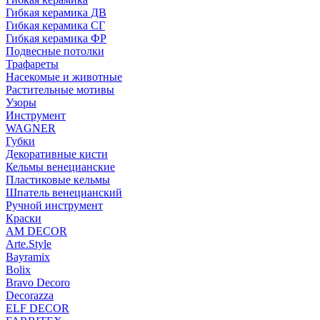
Гибкая керамика ДВ
Гибкая керамика СГ
Гибкая керамика ФР
Подвесные потолки
Трафареты
Насекомые и животные
Растительные мотивы
Узоры
Инструмент
WAGNER
Губки
Декоративные кисти
Кельмы венецианские
Пластиковые кельмы
Шпатель венецианский
Ручной инструмент
Краски
AM DECOR
Arte.Style
Bayramix
Bolix
Bravo Decoro
Decorazza
ELF DECOR