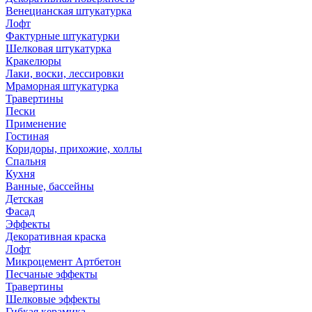
Венецианская штукатурка
Лофт
Фактурные штукатурки
Шелковая штукатурка
Кракелюры
Лаки, воски, лессировки
Мраморная штукатурка
Травертины
Пески
Применение
Гостиная
Коридоры, прихожие, холлы
Спальня
Кухня
Ванные, бассейны
Детская
Фасад
Эффекты
Декоративная краска
Лофт
Микроцемент Артбетон
Песчаные эффекты
Травертины
Шелковые эффекты
Гибкая керамика