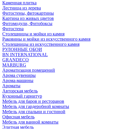
Каменная плитка
Лестница из дерева
Фитостены, фитокартины
Картина из живых цветов
Фитомодули, Фитобоксы
Фитостена
Столешницы и мойки из камня
Раковины и мойки из искусственного камня
Столешницы из искусственного камня
РУЛОННЫЕ ОБОИ
BN INTERNATIONAL
GRANDECO
MARBURG
Ароматизация помещений
Арома сувениры
Арома-машины
Ароматы
Авторская мебель
Кухонный гарнитур
Мебель для баров и ресторанов
Мебель для гардеробной комнаты
Мебель для спальни и гостиной
Офисная мебель
Мебель для ванной комнаты
Элитная мебель