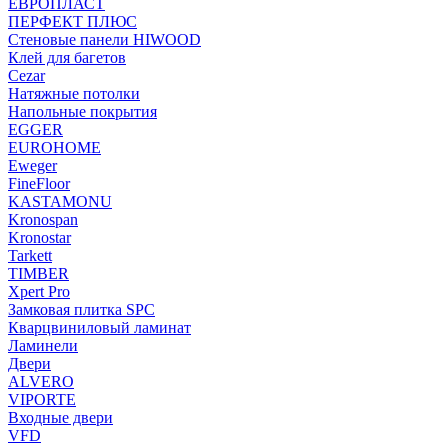
ЕВРОПЛАСТ
ПЕРФЕКТ ПЛЮС
Стеновые панели HIWOOD
Клей для багетов
Cezar
Натяжные потолки
Напольные покрытия
EGGER
EUROHOME
Eweger
FineFloor
KASTAMONU
Kronospan
Kronostar
Tarkett
TIMBER
Xpert Pro
Замковая плитка SPC
Кварцвиниловый ламинат
Ламинели
Двери
ALVERO
VIPORTE
Входные двери
VFD