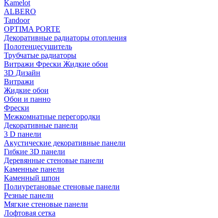
Kamelot
ALBERO
Tandoor
OPTIMA PORTE
Декоративные радиаторы отопления
Полотенцесушитель
Трубчатые радиаторы
Витражи Фрески Жидкие обои
3D Дизайн
Витражи
Жидкие обои
Обои и панно
Фрески
Межкомнатные перегородки
Декоративные панели
3 D панели
Акустические декоративные панели
Гибкие 3D панели
Деревянные стеновые панели
Каменные панели
Каменный шпон
Полиуретановые стеновые панели
Резные панели
Мягкие стеновые панели
Лофтовая сетка