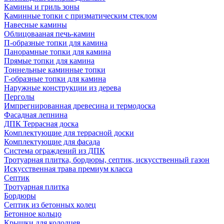
Камины и гриль зоны
Каминные топки с призматическим стеклом
Навесные камины
Облицовааная печь-камин
П-образные топки для камина
Панорамные топки для камина
Прямые топки для камина
Тоннельные каминные топки
Г-образные топки для камина
Наружные конструкции из дерева
Перголы
Импрегнированная древесина и термодоска
Фасадная лепнина
ДПК Террасная доска
Комплектующие для террасной доски
Комплектующие для фасада
Система ограждений из ДПК
Тротуарная плитка, бордюры, септик, искусственный газон
Искусственная трава премиум класса
Септик
Тротуарная плитка
Бордюры
Септик из бетонных колец
Бетонное кольцо
Крышки для колодцев