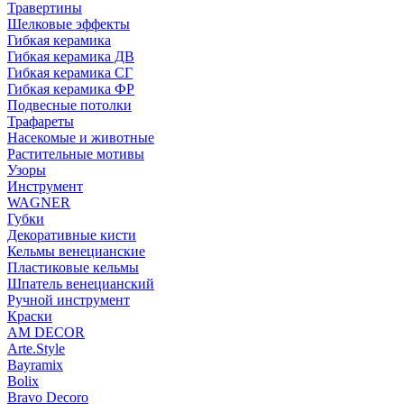
Травертины
Шелковые эффекты
Гибкая керамика
Гибкая керамика ДВ
Гибкая керамика СГ
Гибкая керамика ФР
Подвесные потолки
Трафареты
Насекомые и животные
Растительные мотивы
Узоры
Инструмент
WAGNER
Губки
Декоративные кисти
Кельмы венецианские
Пластиковые кельмы
Шпатель венецианский
Ручной инструмент
Краски
AM DECOR
Arte.Style
Bayramix
Bolix
Bravo Decoro