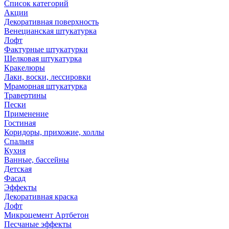
Список категорий
Акции
Декоративная поверхность
Венецианская штукатурка
Лофт
Фактурные штукатурки
Шелковая штукатурка
Кракелюры
Лаки, воски, лессировки
Мраморная штукатурка
Травертины
Пески
Применение
Гостиная
Коридоры, прихожие, холлы
Спальня
Кухня
Ванные, бассейны
Детская
Фасад
Эффекты
Декоративная краска
Лофт
Микроцемент Артбетон
Песчаные эффекты