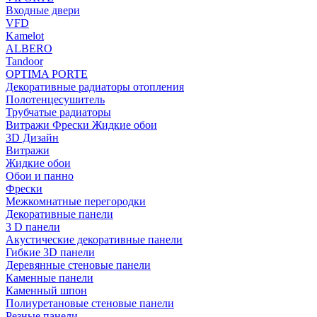
Входные двери
VFD
Kamelot
ALBERO
Tandoor
OPTIMA PORTE
Декоративные радиаторы отопления
Полотенцесушитель
Трубчатые радиаторы
Витражи Фрески Жидкие обои
3D Дизайн
Витражи
Жидкие обои
Обои и панно
Фрески
Межкомнатные перегородки
Декоративные панели
3 D панели
Акустические декоративные панели
Гибкие 3D панели
Деревянные стеновые панели
Каменные панели
Каменный шпон
Полиуретановые стеновые панели
Резные панели