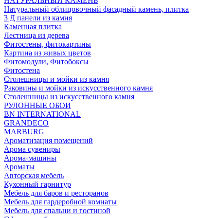
НАТУРАЛЬНЫЙ КАМЕНЬ
Натуральный облицовочный фасадный камень, плитка
3 Д панели из камня
Каменная плитка
Лестница из дерева
Фитостены, фитокартины
Картина из живых цветов
Фитомодули, Фитобоксы
Фитостена
Столешницы и мойки из камня
Раковины и мойки из искусственного камня
Столешницы из искусственного камня
РУЛОННЫЕ ОБОИ
BN INTERNATIONAL
GRANDECO
MARBURG
Ароматизация помещений
Арома сувениры
Арома-машины
Ароматы
Авторская мебель
Кухонный гарнитур
Мебель для баров и ресторанов
Мебель для гардеробной комнаты
Мебель для спальни и гостиной