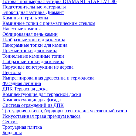
Готовая полимерная затирка DIAMANT STAR LVL.80
Подготовительные материалы
Эпоксидная затирка Диамант
Камины и гриль зоны
Каминные топки с призматическим стеклом
Навесные камины
Облицовааная печь-камин
П-образные топки для камина
Панорамные топки для камина
Прямые топки для камина
Тоннельные каминные топки
Г-образные топки для камина
Наружные конструкции из дерева
Перголы
Импрегнированная древесина и термодоска
Фасадная лепнина
ДПК Террасная доска
Комплектующие для террасной доски
Комплектующие для фасада
Система ограждений из ДПК
Тротуарная плитка, бордюры, септик, искусственный газон
Искусственная трава премиум класса
Септик
Тротуарная плитка
Бордюры