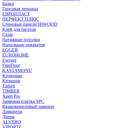
Балки
Гипсовая лепнина
ЕВРОПЛАСТ
ПЕРФЕКТ ПЛЮС
Стеновые панели HIWOOD
Клей для багетов
Cezar
Натяжные потолки
Напольные покрытия
EGGER
EUROHOME
Eweger
FineFloor
KASTAMONU
Kronospan
Kronostar
Tarkett
TIMBER
Xpert Pro
Замковая плитка SPC
Кварцвиниловый ламинат
Ламинели
Двери
ALVERO
VIPORTE