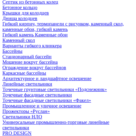
Септик из бетонных колец
Бетонное кольцо
Крышки для колодцев
Днища колодцев
Гибкий кирпич, термопанели с рисунком, каменный скол,
каменные обои, гибкий камень
Гибкий камень Каменные обои
Каменный скол
Варианты гибкого клинкера
Бассейны
Стационарный бассейн
Мощение вокруг бассейна
Ограждение вокруг бассейнов
Каркасные бассейны
Архитектурное и ландшафтное освещение
Линейные светильники
Точечные грунтовые светильники «Подснежник»
Точечные фасадные светильники
Точечные фасадные светильники «Факел»
Промышленное и уличное освещение
Прожекторы «Руслан»
Светильники НЛО
Универсальные промышленно-торговые линейные
светильники
PRO DESIGN