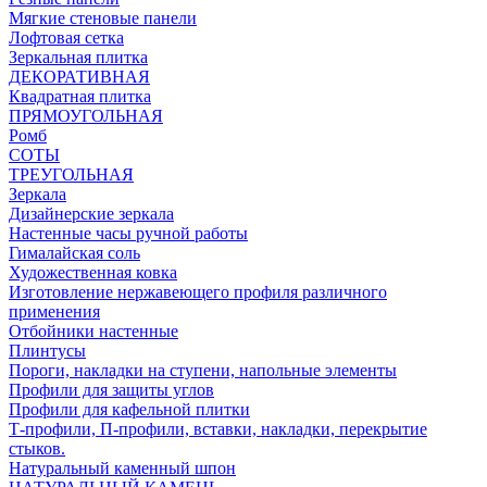
Мягкие стеновые панели
Лофтовая сетка
Зеркальная плитка
ДЕКОРАТИВНАЯ
Квадратная плитка
ПРЯМОУГОЛЬНАЯ
Ромб
СОТЫ
ТРЕУГОЛЬНАЯ
Зеркала
Дизайнерские зеркала
Настенные часы ручной работы
Гималайская соль
Художественная ковка
Изготовление нержавеющего профиля различного
применения
Отбойники настенные
Плинтусы
Пороги, накладки на ступени, напольные элементы
Профили для защиты углов
Профили для кафельной плитки
Т-профили, П-профили, вставки, накладки, перекрытие
стыков.
Натуральный каменный шпон