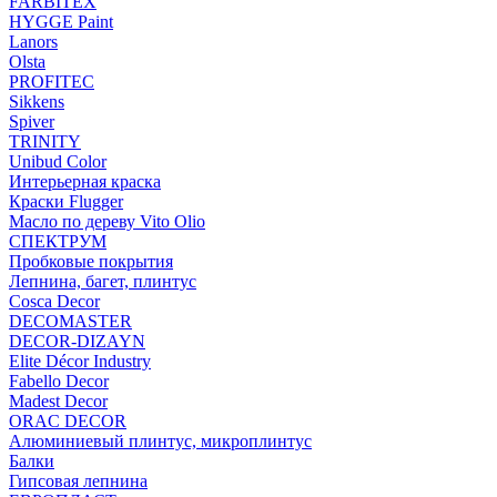
FARBITEX
HYGGE Paint
Lanors
Olsta
PROFITEC
Sikkens
Spiver
TRINITY
Unibud Color
Интерьерная краска
Краски Flugger
Масло по дереву Vito Olio
СПЕКТРУМ
Пробковые покрытия
Лепнина, багет, плинтус
Cosca Decor
DECOMASTER
DECOR-DIZAYN
Elite Décor Industry
Fabello Decor
Madest Decor
ORAC DECOR
Алюминиевый плинтус, микроплинтус
Балки
Гипсовая лепнина