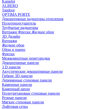
Kamelot
ALBERO
Tandoor
OPTIMA PORTE
Декоративные радиаторы отопления
Полотенцесушитель
Трубчатые радиаторы
Витражи Фрески Жидкие обои
3D Дизайн
Витражи
Жидкие обои
Обои и панно
Фрески
Межкомнатные перегородки
Декоративные панели
3 D панели
Акустические декоративные панели
Гибкие 3D панели
Деревянные стеновые панели
Каменные панели
Каменный шпон
Полиуретановые стеновые панели
Резные панели
Мягкие стеновые панели
Лофтовая сетка