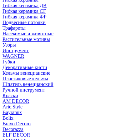
Гибкая керамика ДВ
Гибкая керамика СГ
Гибкая керамика ФР
Подвесные потолки
Трафареты
Насекомые и животные
Растительные мотивы
Узоры
Инструмент
WAGNER
Губки
Декоративные кисти
Кельмы венецианские
Пластиковые кельмы
Шпатель венецианский
Ручной инструмент
Краски
AM DECOR
Arte.Style
Bayramix
Bolix
Bravo Decoro
Decorazza
ELF DECOR