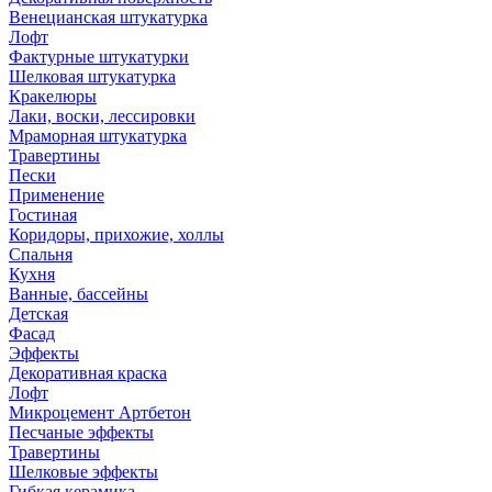
Венецианская штукатурка
Лофт
Фактурные штукатурки
Шелковая штукатурка
Кракелюры
Лаки, воски, лессировки
Мраморная штукатурка
Травертины
Пески
Применение
Гостиная
Коридоры, прихожие, холлы
Спальня
Кухня
Ванные, бассейны
Детская
Фасад
Эффекты
Декоративная краска
Лофт
Микроцемент Артбетон
Песчаные эффекты
Травертины
Шелковые эффекты
Гибкая керамика