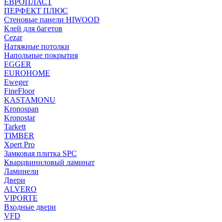
ЕВРОПЛАСТ
ПЕРФЕКТ ПЛЮС
Стеновые панели HIWOOD
Клей для багетов
Cezar
Натяжные потолки
Напольные покрытия
EGGER
EUROHOME
Eweger
FineFloor
KASTAMONU
Kronospan
Kronostar
Tarkett
TIMBER
Xpert Pro
Замковая плитка SPC
Кварцвиниловый ламинат
Ламинели
Двери
ALVERO
VIPORTE
Входные двери
VFD