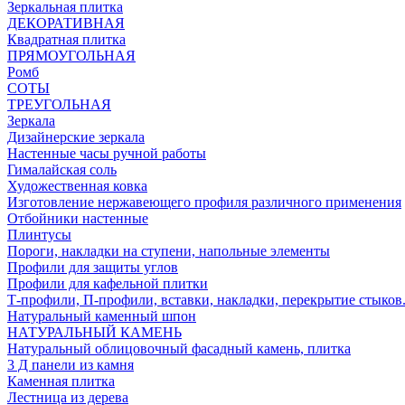
Зеркальная плитка
ДЕКОРАТИВНАЯ
Квадратная плитка
ПРЯМОУГОЛЬНАЯ
Ромб
СОТЫ
ТРЕУГОЛЬНАЯ
Зеркала
Дизайнерские зеркала
Настенные часы ручной работы
Гималайская соль
Художественная ковка
Изготовление нержавеющего профиля различного применения
Отбойники настенные
Плинтусы
Пороги, накладки на ступени, напольные элементы
Профили для защиты углов
Профили для кафельной плитки
Т-профили, П-профили, вставки, накладки, перекрытие стыков
Натуральный каменный шпон
НАТУРАЛЬНЫЙ КАМЕНЬ
Натуральный облицовочный фасадный камень, плитка
3 Д панели из камня
Каменная плитка
Лестница из дерева