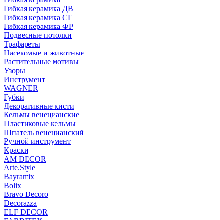
Гибкая керамика ДВ
Гибкая керамика СГ
Гибкая керамика ФР
Подвесные потолки
Трафареты
Насекомые и животные
Растительные мотивы
Узоры
Инструмент
WAGNER
Губки
Декоративные кисти
Кельмы венецианские
Пластиковые кельмы
Шпатель венецианский
Ручной инструмент
Краски
AM DECOR
Arte.Style
Bayramix
Bolix
Bravo Decoro
Decorazza
ELF DECOR