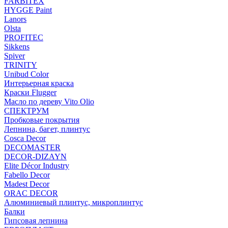
FARBITEX
HYGGE Paint
Lanors
Olsta
PROFITEC
Sikkens
Spiver
TRINITY
Unibud Color
Интерьерная краска
Краски Flugger
Масло по дереву Vito Olio
СПЕКТРУМ
Пробковые покрытия
Лепнина, багет, плинтус
Cosca Decor
DECOMASTER
DECOR-DIZAYN
Elite Décor Industry
Fabello Decor
Madest Decor
ORAC DECOR
Алюминиевый плинтус, микроплинтус
Балки
Гипсовая лепнина