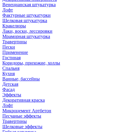
Венецианская штукатурка
Лофт
Фактурные штукатурки
Шелковая штукатурка
Кракелюры
Лаки, воски, лессировки
Мраморная штукатурка
Травертины
Пески
Применение
Гостиная
Коридоры, прихожие, холлы
Спальня
Кухня
Ванные, бассейны
Детская
Фасад
Эффекты
Декоративная краска
Лофт
Микроцемент Артбетон
Песчаные эффекты
Травертины
Шелковые эффекты
Гибкая керамика