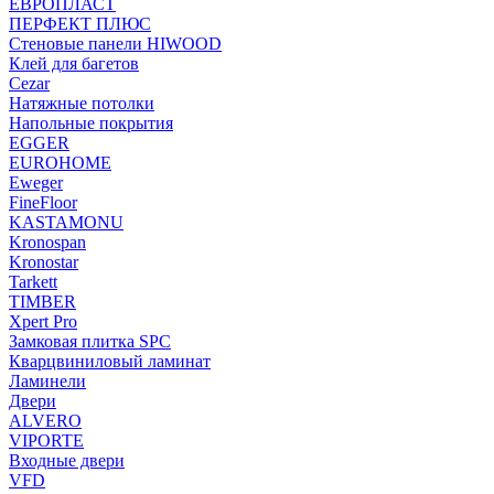
ЕВРОПЛАСТ
ПЕРФЕКТ ПЛЮС
Стеновые панели HIWOOD
Клей для багетов
Cezar
Натяжные потолки
Напольные покрытия
EGGER
EUROHOME
Eweger
FineFloor
KASTAMONU
Kronospan
Kronostar
Tarkett
TIMBER
Xpert Pro
Замковая плитка SPC
Кварцвиниловый ламинат
Ламинели
Двери
ALVERO
VIPORTE
Входные двери
VFD