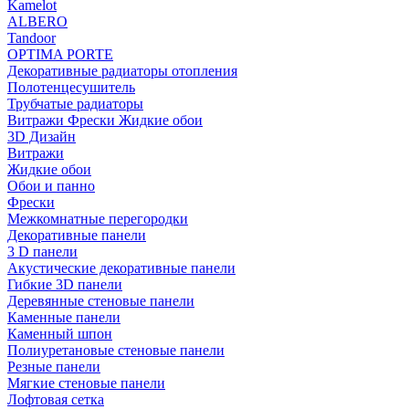
Kamelot
ALBERO
Tandoor
OPTIMA PORTE
Декоративные радиаторы отопления
Полотенцесушитель
Трубчатые радиаторы
Витражи Фрески Жидкие обои
3D Дизайн
Витражи
Жидкие обои
Обои и панно
Фрески
Межкомнатные перегородки
Декоративные панели
3 D панели
Акустические декоративные панели
Гибкие 3D панели
Деревянные стеновые панели
Каменные панели
Каменный шпон
Полиуретановые стеновые панели
Резные панели
Мягкие стеновые панели
Лофтовая сетка