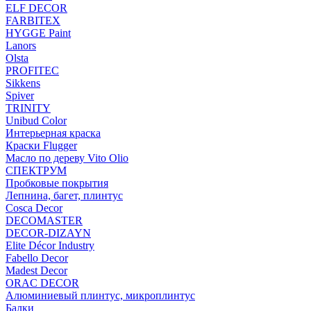
ELF DECOR
FARBITEX
HYGGE Paint
Lanors
Olsta
PROFITEC
Sikkens
Spiver
TRINITY
Unibud Color
Интерьерная краска
Краски Flugger
Масло по дереву Vito Olio
СПЕКТРУМ
Пробковые покрытия
Лепнина, багет, плинтус
Cosca Decor
DECOMASTER
DECOR-DIZAYN
Elite Décor Industry
Fabello Decor
Madest Decor
ORAC DECOR
Алюминиевый плинтус, микроплинтус
Балки