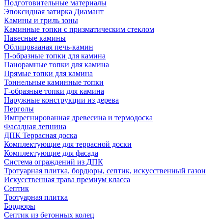
Подготовительные материалы
Эпоксидная затирка Диамант
Камины и гриль зоны
Каминные топки с призматическим стеклом
Навесные камины
Облицовааная печь-камин
П-образные топки для камина
Панорамные топки для камина
Прямые топки для камина
Тоннельные каминные топки
Г-образные топки для камина
Наружные конструкции из дерева
Перголы
Импрегнированная древесина и термодоска
Фасадная лепнина
ДПК Террасная доска
Комплектующие для террасной доски
Комплектующие для фасада
Система ограждений из ДПК
Тротуарная плитка, бордюры, септик, искусственный газон
Искусственная трава премиум класса
Септик
Тротуарная плитка
Бордюры
Септик из бетонных колец