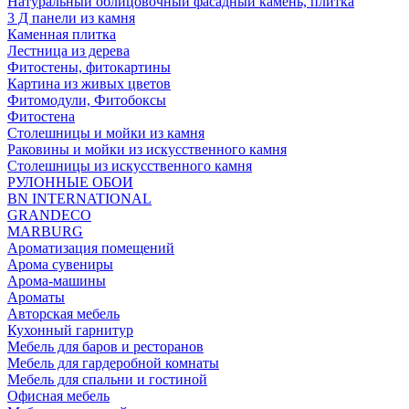
Натуральный облицовочный фасадный камень, плитка
3 Д панели из камня
Каменная плитка
Лестница из дерева
Фитостены, фитокартины
Картина из живых цветов
Фитомодули, Фитобоксы
Фитостена
Столешницы и мойки из камня
Раковины и мойки из искусственного камня
Столешницы из искусственного камня
РУЛОННЫЕ ОБОИ
BN INTERNATIONAL
GRANDECO
MARBURG
Ароматизация помещений
Арома сувениры
Арома-машины
Ароматы
Авторская мебель
Кухонный гарнитур
Мебель для баров и ресторанов
Мебель для гардеробной комнаты
Мебель для спальни и гостиной
Офисная мебель