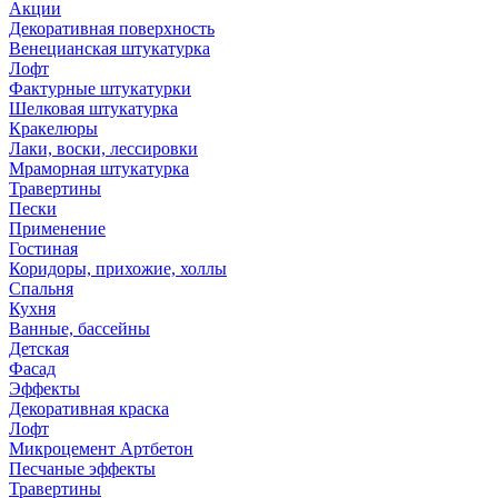
Акции
Декоративная поверхность
Венецианская штукатурка
Лофт
Фактурные штукатурки
Шелковая штукатурка
Кракелюры
Лаки, воски, лессировки
Мраморная штукатурка
Травертины
Пески
Применение
Гостиная
Коридоры, прихожие, холлы
Спальня
Кухня
Ванные, бассейны
Детская
Фасад
Эффекты
Декоративная краска
Лофт
Микроцемент Артбетон
Песчаные эффекты
Травертины