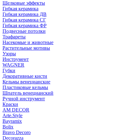
Шелковые эффекты
Гибкая керамика
Гибкая керамика ДВ
Гибкая керамика СГ
Гибкая керамика ФР
Подвесные потолки
Трафареты
Насекомые и животные
Растительные мотивы
Узоры
Инструмент
WAGNER
Губки
Декоративные кисти
Кельмы венецианские
Пластиковые кельмы
Шпатель венецианский
Ручной инструмент
Краски
AM DECOR
Arte.Style
Bayramix
Bolix
Bravo Decoro
Decorazza