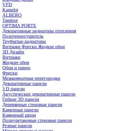
VFD
Kamelot
ALBERO
Tandoor
OPTIMA PORTE
Декоративные радиаторы отопления
Полотенцесушитель
Трубчатые радиаторы
Витражи Фрески Жидкие обои
3D Дизайн
Витражи
Жидкие обои
Обои и панно
Фрески
Межкомнатные перегородки
Декоративные панели
3 D панели
Акустические декоративные панели
Гибкие 3D панели
Деревянные стеновые панели
Каменные панели
Каменный шпон
Полиуретановые стеновые панели
Резные панели
Мягкие стеновые панели