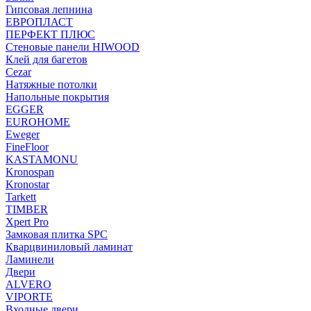
Гипсовая лепнина
ЕВРОПЛАСТ
ПЕРФЕКТ ПЛЮС
Стеновые панели HIWOOD
Клей для багетов
Cezar
Натяжные потолки
Напольные покрытия
EGGER
EUROHOME
Eweger
FineFloor
KASTAMONU
Kronospan
Kronostar
Tarkett
TIMBER
Xpert Pro
Замковая плитка SPC
Кварцвиниловый ламинат
Ламинели
Двери
ALVERO
VIPORTE
Входные двери