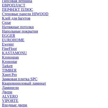
Гипсовая лепнина
ЕВРОПЛАСТ
ПЕРФЕКТ ПЛЮС
Стеновые панели HIWOOD
Клей для багетов
Cezar
Натяжные потолки
Напольные покрытия
EGGER
EUROHOME
Eweger
FineFloor
KASTAMONU
Kronospan
Kronostar
Tarkett
TIMBER
Xpert Pro
Замковая плитка SPC
Кварцвиниловый ламинат
Ламинели
Двери
ALVERO
VIPORTE
Входные двери