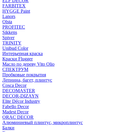
ELF DECOR
FARBITEX
HYGGE Paint
Lanors
Olsta
PROFITEC
Sikkens
Spiver
TRINITY
Unibud Color
Интерьерная краска
Краски Flugger
Масло по дереву Vito Olio
СПЕКТРУМ
Пробковые покрытия
Лепнина, багет, плинтус
Cosca Decor
DECOMASTER
DECOR-DIZAYN
Elite Décor Industry
Fabello Decor
Madest Decor
ORAC DECOR
Алюминиевый плинтус, микроплинтус
Балки