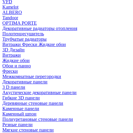
VFD
Kamelot
ALBERO
Tandoor
OPTIMA PORTE
Декоративные радиаторы отопления
Полотенцесушитель
Трубчатые радиаторы
Витражи Фрески Жидкие обои
3D Дизайн
Витражи
Жидкие обои
Обои и панно
Фрески
Межкомнатные перегородки
Декоративные панели
3 D панели
Акустические декоративные панели
Гибкие 3D панели
Деревянные стеновые панели
Каменные панели
Каменный шпон
Полиуретановые стеновые панели
Резные панели
Мягкие стеновые панели