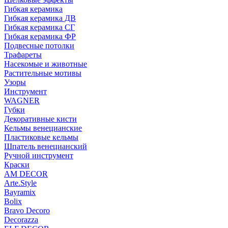
Гибкая керамика
Гибкая керамика ДВ
Гибкая керамика СГ
Гибкая керамика ФР
Подвесные потолки
Трафареты
Насекомые и животные
Растительные мотивы
Узоры
Инструмент
WAGNER
Губки
Декоративные кисти
Кельмы венецианские
Пластиковые кельмы
Шпатель венецианский
Ручной инструмент
Краски
AM DECOR
Arte.Style
Bayramix
Bolix
Bravo Decoro
Decorazza