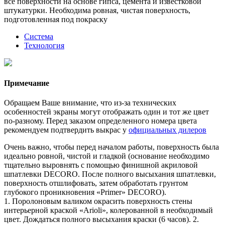
все поверхности на основе гипса, цемента и известковой
штукатурки. Необходима ровная, чистая поверхность,
подготовленная под покраску
Система
Технология
Примечание
Обращаем Ваше внимание, что из-за технических
особенностей экраны могут отображать один и тот же цвет
по-разному. Перед заказом определенного номера цвета
рекомендуем подтвердить выкрас у
официальных дилеров
Очень важно, чтобы перед началом работы, поверхность была
идеально ровной, чистой и гладкой (основание необходимо
тщательно выровнять с помощью финишной акриловой
шпатлевки DECORO. После полного высыхания шпатлевки,
поверхность отшлифовать, затем обработать грунтом
глубокого проникновения «Primer» DECORO).
1. Поролоновым валиком окрасить поверхность стены
интерьерной краской «Arioli», колерованной в необходимый
цвет. Дождаться полного высыхания краски (6 часов). 2.