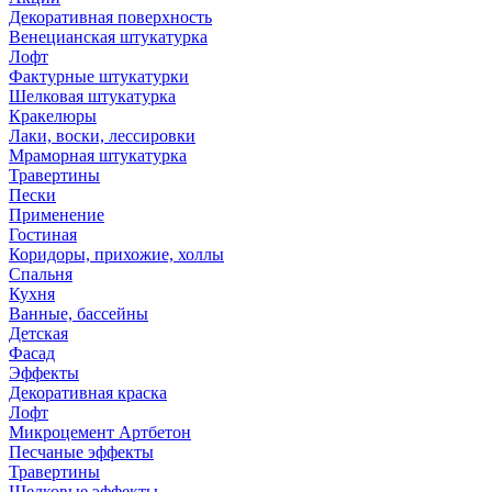
Декоративная поверхность
Венецианская штукатурка
Лофт
Фактурные штукатурки
Шелковая штукатурка
Кракелюры
Лаки, воски, лессировки
Мраморная штукатурка
Травертины
Пески
Применение
Гостиная
Коридоры, прихожие, холлы
Спальня
Кухня
Ванные, бассейны
Детская
Фасад
Эффекты
Декоративная краска
Лофт
Микроцемент Артбетон
Песчаные эффекты
Травертины
Шелковые эффекты