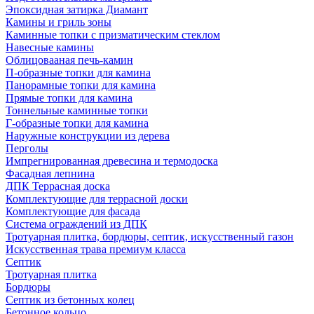
Эпоксидная затирка Диамант
Камины и гриль зоны
Каминные топки с призматическим стеклом
Навесные камины
Облицовааная печь-камин
П-образные топки для камина
Панорамные топки для камина
Прямые топки для камина
Тоннельные каминные топки
Г-образные топки для камина
Наружные конструкции из дерева
Перголы
Импрегнированная древесина и термодоска
Фасадная лепнина
ДПК Террасная доска
Комплектующие для террасной доски
Комплектующие для фасада
Система ограждений из ДПК
Тротуарная плитка, бордюры, септик, искусственный газон
Искусственная трава премиум класса
Септик
Тротуарная плитка
Бордюры
Септик из бетонных колец
Бетонное кольцо