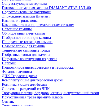
Сопутствующие материалы
Готовая полимерная затирка DIAMANT STAR LVL.80
Подготовительные материалы
Эпоксидная затирка Диамант
Камины и гриль зоны
Каминные топки с призматическим стеклом
Навесные камины
Облицовааная печь-камин
П-образные топки для камина
Панорамные топки для камина
Прямые топки для камина
Тоннельные каминные топки
Г-образные топки для камина
Наружные конструкции из дерева
Перголы
Импрегнированная древесина и термодоска
Фасадная лепнина
ДПК Террасная доска
Комплектующие для террасной доски
Комплектующие для фасада
Система ограждений из ДПК
Тротуарная плитка, бордюры, септик, искусственный газон
Искусственная трава премиум класса
Септик
Тротуарная плитка