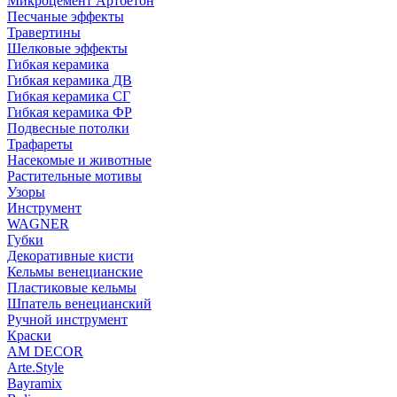
Микроцемент Артбетон
Песчаные эффекты
Травертины
Шелковые эффекты
Гибкая керамика
Гибкая керамика ДВ
Гибкая керамика СГ
Гибкая керамика ФР
Подвесные потолки
Трафареты
Насекомые и животные
Растительные мотивы
Узоры
Инструмент
WAGNER
Губки
Декоративные кисти
Кельмы венецианские
Пластиковые кельмы
Шпатель венецианский
Ручной инструмент
Краски
AM DECOR
Arte.Style
Bayramix