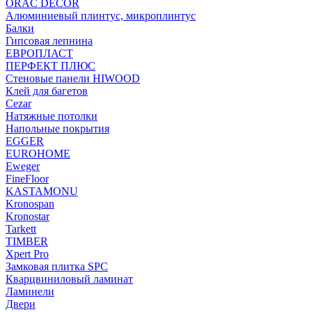
ORAC DECOR
Алюминиевый плинтус, микроплинтус
Балки
Гипсовая лепнина
ЕВРОПЛАСТ
ПЕРФЕКТ ПЛЮС
Стеновые панели HIWOOD
Клей для багетов
Cezar
Натяжные потолки
Напольные покрытия
EGGER
EUROHOME
Eweger
FineFloor
KASTAMONU
Kronospan
Kronostar
Tarkett
TIMBER
Xpert Pro
Замковая плитка SPC
Кварцвиниловый ламинат
Ламинели
Двери