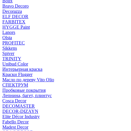
Bolix
Bravo Decoro
Decorazza
ELF DECOR
FARBITEX
HYGGE Paint
Lanors
Olsta
PROFITEC
Sikkens
Spiver
TRINITY
Unibud Color
Интерьерная краска
Краски Flugger
Масло по дереву Vito Olio
СПЕКТРУМ
Пробковые покрытия
Лепнина, багет, плинтус
Cosca Decor
DECOMASTER
DECOR-DIZAYN
Elite Décor Industry
Fabello Decor
Madest Decor