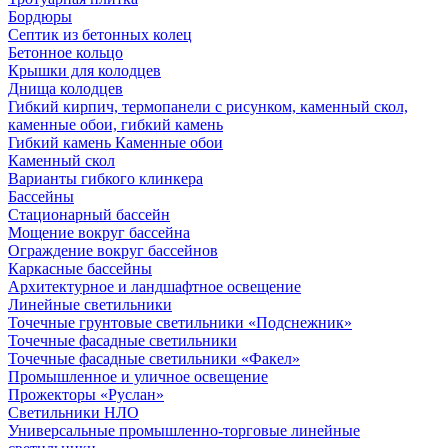
Бордюры
Септик из бетонных колец
Бетонное кольцо
Крышки для колодцев
Днища колодцев
Гибкий кирпич, термопанели с рисунком, каменный скол,
каменные обои, гибкий камень
Гибкий камень Каменные обои
Каменный скол
Варианты гибкого клинкера
Бассейны
Стационарный бассейн
Мощение вокруг бассейна
Ограждение вокруг бассейнов
Каркасные бассейны
Архитектурное и ландшафтное освещение
Линейные светильники
Точечные грунтовые светильники «Подснежник»
Точечные фасадные светильники
Точечные фасадные светильники «Факел»
Промышленное и уличное освещение
Прожекторы «Руслан»
Светильники НЛО
Универсальные промышленно-торговые линейные