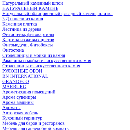
Натуральный каменный шпон
НАТУРАЛЬНЫЙ КАМЕНЬ
Натуральный облицовочный фасадный камень, плитка
3 Д панели из камня
Каменная плитка
Лестница из дерева
Фитостены, фитокартины
Картина из живых цветов
Фитомодули, Фитобоксы
Фитостена
Столешницы и мойки из камня
Раковины и мойки из искусственного камня
Столешницы из искусственного камня
РУЛОННЫЕ ОБОИ
BN INTERNATIONAL
GRANDECO
MARBURG
Ароматизация помещений
Арома сувениры
Арома-машины
Ароматы
Авторская мебель
Кухонный гарнитур
Мебель для баров и ресторанов
Мебель для гардеробной комнаты