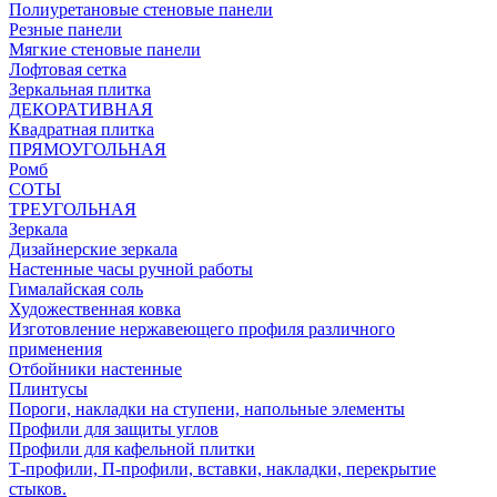
Полиуретановые стеновые панели
Резные панели
Мягкие стеновые панели
Лофтовая сетка
Зеркальная плитка
ДЕКОРАТИВНАЯ
Квадратная плитка
ПРЯМОУГОЛЬНАЯ
Ромб
СОТЫ
ТРЕУГОЛЬНАЯ
Зеркала
Дизайнерские зеркала
Настенные часы ручной работы
Гималайская соль
Художественная ковка
Изготовление нержавеющего профиля различного
применения
Отбойники настенные
Плинтусы
Пороги, накладки на ступени, напольные элементы
Профили для защиты углов
Профили для кафельной плитки
Т-профили, П-профили, вставки, накладки, перекрытие
стыков.