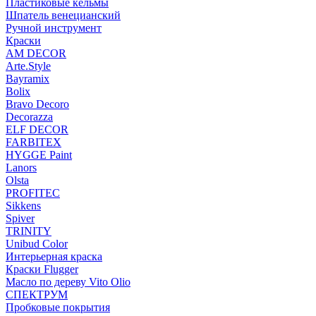
Пластиковые кельмы
Шпатель венецианский
Ручной инструмент
Краски
AM DECOR
Arte.Style
Bayramix
Bolix
Bravo Decoro
Decorazza
ELF DECOR
FARBITEX
HYGGE Paint
Lanors
Olsta
PROFITEC
Sikkens
Spiver
TRINITY
Unibud Color
Интерьерная краска
Краски Flugger
Масло по дереву Vito Olio
СПЕКТРУМ
Пробковые покрытия