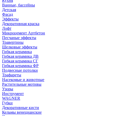
Кухня
Ванные, бассейны
Детская
Фасад
Эффекты
Декоративная краска
Лофт
Микроцемент Артбетон
Песчаные эффекты
Травертины
Шелковые эффекты
Гибкая керамика
Гибкая керамика ДВ
Гибкая керамика СГ
Гибкая керамика ФР
Подвесные потолки
Трафареты
Насекомые и животные
Растительные мотивы
Узоры
Инструмент
WAGNER
Губки
Декоративные кисти
Кельмы венецианские