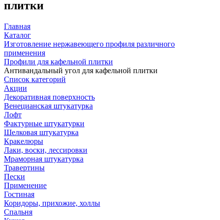
плитки
Главная
Каталог
Изготовление нержавеющего профиля различного
применения
Профили для кафельной плитки
Антивандальный угол для кафельной плитки
Список категорий
Акции
Декоративная поверхность
Венецианская штукатурка
Лофт
Фактурные штукатурки
Шелковая штукатурка
Кракелюры
Лаки, воски, лессировки
Мраморная штукатурка
Травертины
Пески
Применение
Гостиная
Коридоры, прихожие, холлы
Спальня