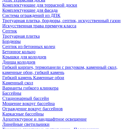
Комплектующие для террасной доски
Комплектующие для фасада
Система ограждений из ДПК
Тротуарная плитка, бордюры, септик, искусственный газон
Искусственная трава премиум класса
Септик
Тротуарная плитка
Бордюры
Септик из бетонных колец
Бетонное кольцо
Крышки для колодцев
Днища колодцев
Гибкий кирпич, термопанели с рисунком, каменный скол,
каменные обои, гибкий камень
Гибкий камень Каменные обои
Каменный скол
Варианты гибкого клинкера
Бассейны
Стационарный бассейн
Мощение вокруг бассейна
Ограждение вокруг бассейнов
Каркасные бассейны
Архитектурное и ландшафтное освещение
Линейные светильники