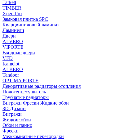
Tarkett
TIMBER
Xpert Pro
Замковая плитка SPC
Кварцвиниловый ламинат
Ламинели
Двери
ALVERO
VIPORTE
Входные двери
VFD
Kamelot
ALBERO
Tandoor
OPTIMA PORTE
Декоративные радиаторы отопления
Полотенцесушитель
Трубчатые радиаторы
Витражи Фрески Жидкие обои
3D Дизайн
Витражи
Жидкие обои
Обои и панно
Фрески
Межкомнатные перегородки