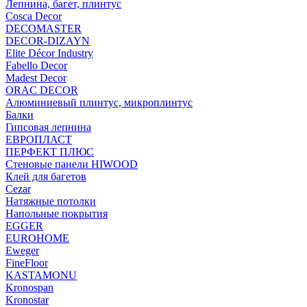
Лепнина, багет, плинтус
Cosca Decor
DECOMASTER
DECOR-DIZAYN
Elite Décor Industry
Fabello Decor
Madest Decor
ORAC DECOR
Алюминиевый плинтус, микроплинтус
Балки
Гипсовая лепнина
ЕВРОПЛАСТ
ПЕРФЕКТ ПЛЮС
Стеновые панели HIWOOD
Клей для багетов
Cezar
Натяжные потолки
Напольные покрытия
EGGER
EUROHOME
Eweger
FineFloor
KASTAMONU
Kronospan
Kronostar