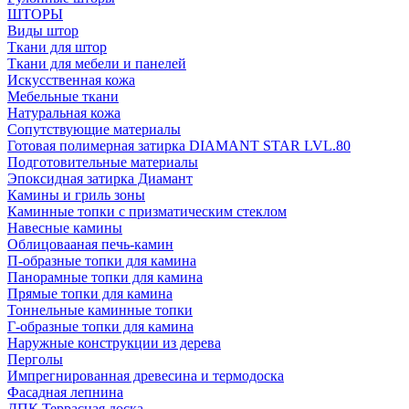
ШТОРЫ
Виды штор
Ткани для штор
Ткани для мебели и панелей
Искусственная кожа
Мебельные ткани
Натуральная кожа
Сопутствующие материалы
Готовая полимерная затирка DIAMANT STAR LVL.80
Подготовительные материалы
Эпоксидная затирка Диамант
Камины и гриль зоны
Каминные топки с призматическим стеклом
Навесные камины
Облицовааная печь-камин
П-образные топки для камина
Панорамные топки для камина
Прямые топки для камина
Тоннельные каминные топки
Г-образные топки для камина
Наружные конструкции из дерева
Перголы
Импрегнированная древесина и термодоска
Фасадная лепнина
ДПК Террасная доска