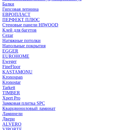
Балки
Гипсовая лепнина
ЕВРОПЛАСТ
ПЕРФЕКТ ПЛЮС
Стеновые панели HIWOOD
Клей для багетов
Cezar
Натяжные потолки
Напольные покрытия
EGGER
EUROHOME
Eweger
FineFloor
KASTAMONU
Kronospan
Kronostar
Tarkett
TIMBER
Xpert Pro
Замковая плитка SPC
Кварцвиниловый ламинат
Ламинели
Двери
ALVERO
VIPORTE