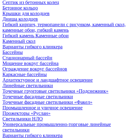
Септик из бетонных колец
Бетонное кольцо
Крышки для колодцев
Днища колодцев
Гибкий кирпич, термопанели с рисунком, каменный скол,
каменные обои, гибкий камень
Гибкий камень Каменные обои
Каменный скол
Варианты гибкого клинкера
Бассейны
Стационарный бассейн
Мощение вокруг бассейна
Ограждение вокруг бассейнов
Каркасные бассейны
Архитектурное и ландшафтное освещение
Линейные светильники
Точечные грунтовые светильники «Подснежник»
Точечные фасадные светильники
Точечные фасадные светильники «Факел»
Промышленное и уличное освещение
Прожекторы «Руслан»
Светильники НЛО
Универсальные промышленно-торговые линейные
светильники
Варианты гибкого клинкера