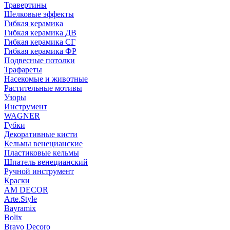
Травертины
Шелковые эффекты
Гибкая керамика
Гибкая керамика ДВ
Гибкая керамика СГ
Гибкая керамика ФР
Подвесные потолки
Трафареты
Насекомые и животные
Растительные мотивы
Узоры
Инструмент
WAGNER
Губки
Декоративные кисти
Кельмы венецианские
Пластиковые кельмы
Шпатель венецианский
Ручной инструмент
Краски
AM DECOR
Arte.Style
Bayramix
Bolix
Bravo Decoro