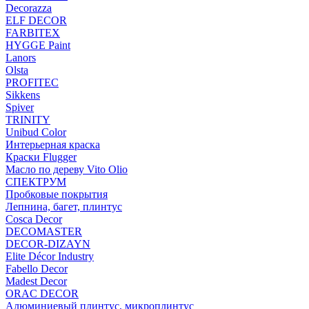
Decorazza
ELF DECOR
FARBITEX
HYGGE Paint
Lanors
Olsta
PROFITEC
Sikkens
Spiver
TRINITY
Unibud Color
Интерьерная краска
Краски Flugger
Масло по дереву Vito Olio
СПЕКТРУМ
Пробковые покрытия
Лепнина, багет, плинтус
Cosca Decor
DECOMASTER
DECOR-DIZAYN
Elite Décor Industry
Fabello Decor
Madest Decor
ORAC DECOR
Алюминиевый плинтус, микроплинтус