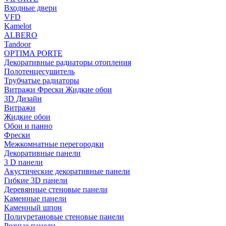
Входные двери
VFD
Kamelot
ALBERO
Tandoor
OPTIMA PORTE
Декоративные радиаторы отопления
Полотенцесушитель
Трубчатые радиаторы
Витражи Фрески Жидкие обои
3D Дизайн
Витражи
Жидкие обои
Обои и панно
Фрески
Межкомнатные перегородки
Декоративные панели
3 D панели
Акустические декоративные панели
Гибкие 3D панели
Деревянные стеновые панели
Каменные панели
Каменный шпон
Полиуретановые стеновые панели
Резные панели