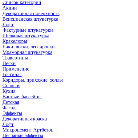
Список категорий
Акции
Декоративная поверхность
Венецианская штукатурка
Лофт
Фактурные штукатурки
Шелковая штукатурка
Кракелюры
Лаки, воски, лессировки
Мраморная штукатурка
Травертины
Пески
Применение
Гостиная
Коридоры, прихожие, холлы
Спальня
Кухня
Ванные, бассейны
Детская
Фасад
Эффекты
Декоративная краска
Лофт
Микроцемент Артбетон
Песчаные эффекты