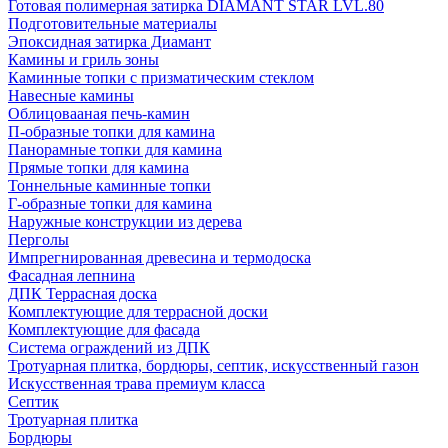
Готовая полимерная затирка DIAMANT STAR LVL.80
Подготовительные материалы
Эпоксидная затирка Диамант
Камины и гриль зоны
Каминные топки с призматическим стеклом
Навесные камины
Облицовааная печь-камин
П-образные топки для камина
Панорамные топки для камина
Прямые топки для камина
Тоннельные каминные топки
Г-образные топки для камина
Наружные конструкции из дерева
Перголы
Импрегнированная древесина и термодоска
Фасадная лепнина
ДПК Террасная доска
Комплектующие для террасной доски
Комплектующие для фасада
Система ограждений из ДПК
Тротуарная плитка, бордюры, септик, искусственный газон
Искусственная трава премиум класса
Септик
Тротуарная плитка
Бордюры