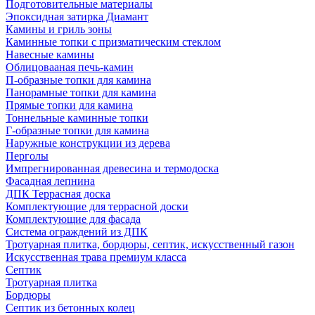
Подготовительные материалы
Эпоксидная затирка Диамант
Камины и гриль зоны
Каминные топки с призматическим стеклом
Навесные камины
Облицовааная печь-камин
П-образные топки для камина
Панорамные топки для камина
Прямые топки для камина
Тоннельные каминные топки
Г-образные топки для камина
Наружные конструкции из дерева
Перголы
Импрегнированная древесина и термодоска
Фасадная лепнина
ДПК Террасная доска
Комплектующие для террасной доски
Комплектующие для фасада
Система ограждений из ДПК
Тротуарная плитка, бордюры, септик, искусственный газон
Искусственная трава премиум класса
Септик
Тротуарная плитка
Бордюры
Септик из бетонных колец