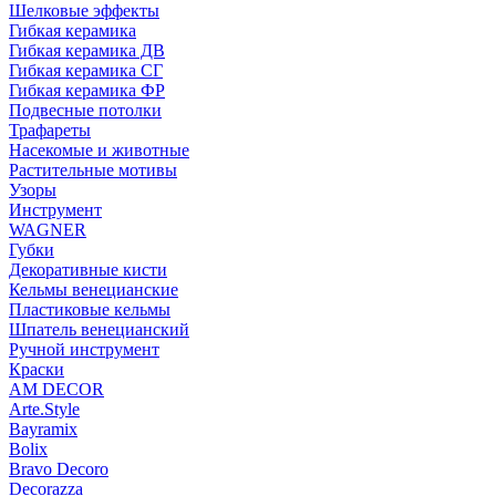
Шелковые эффекты
Гибкая керамика
Гибкая керамика ДВ
Гибкая керамика СГ
Гибкая керамика ФР
Подвесные потолки
Трафареты
Насекомые и животные
Растительные мотивы
Узоры
Инструмент
WAGNER
Губки
Декоративные кисти
Кельмы венецианские
Пластиковые кельмы
Шпатель венецианский
Ручной инструмент
Краски
AM DECOR
Arte.Style
Bayramix
Bolix
Bravo Decoro
Decorazza