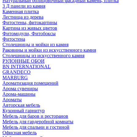
Натуральный облицовочный фасадный камень, плитка
3 Д панели из камня
Каменная плитка
Лестница из дерева
Фитостены, фитокартины
Картина из живых цветов
Фитомодули, Фитобоксы
Фитостена
Столешницы и мойки из камня
Раковины и мойки из искусственного камня
Столешницы из искусственного камня
РУЛОННЫЕ ОБОИ
BN INTERNATIONAL
GRANDECO
MARBURG
Ароматизация помещений
Арома сувениры
Арома-машины
Ароматы
Авторская мебель
Кухонный гарнитур
Мебель для баров и ресторанов
Мебель для гардеробной комнаты
Мебель для спальни и гостиной
Офисная мебель