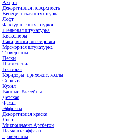
Акции
Декоративная поверхность
Венецианская штукатурка
Лофт
Фактурные штукатурки
Шелковая штукатурка
Кракелюры
Лаки, воски, лессировки
Мраморная штукатурка
Травертины
Пески
Применение
Гостиная
Коридоры, прихожие, холлы
Спальня
Кухня
Ванные, бассейны
Детская
Фасад
Эффекты
Декоративная краска
Лофт
Микроцемент Артбетон
Песчаные эффекты
Травертины