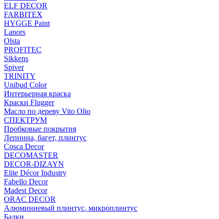
ELF DECOR
FARBITEX
HYGGE Paint
Lanors
Olsta
PROFITEC
Sikkens
Spiver
TRINITY
Unibud Color
Интерьерная краска
Краски Flugger
Масло по дереву Vito Olio
СПЕКТРУМ
Пробковые покрытия
Лепнина, багет, плинтус
Cosca Decor
DECOMASTER
DECOR-DIZAYN
Elite Décor Industry
Fabello Decor
Madest Decor
ORAC DECOR
Алюминиевый плинтус, микроплинтус
Балки