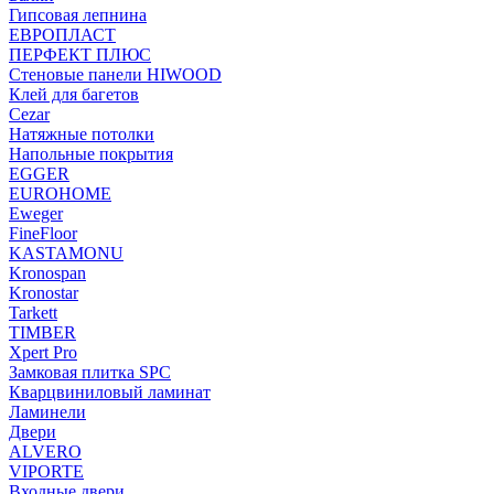
Гипсовая лепнина
ЕВРОПЛАСТ
ПЕРФЕКТ ПЛЮС
Стеновые панели HIWOOD
Клей для багетов
Cezar
Натяжные потолки
Напольные покрытия
EGGER
EUROHOME
Eweger
FineFloor
KASTAMONU
Kronospan
Kronostar
Tarkett
TIMBER
Xpert Pro
Замковая плитка SPC
Кварцвиниловый ламинат
Ламинели
Двери
ALVERO
VIPORTE
Входные двери