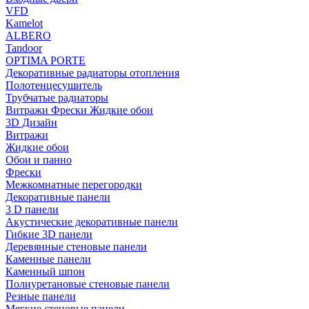
VFD
Kamelot
ALBERO
Tandoor
OPTIMA PORTE
Декоративные радиаторы отопления
Полотенцесушитель
Трубчатые радиаторы
Витражи Фрески Жидкие обои
3D Дизайн
Витражи
Жидкие обои
Обои и панно
Фрески
Межкомнатные перегородки
Декоративные панели
3 D панели
Акустические декоративные панели
Гибкие 3D панели
Деревянные стеновые панели
Каменные панели
Каменный шпон
Полиуретановые стеновые панели
Резные панели
Мягкие стеновые панели