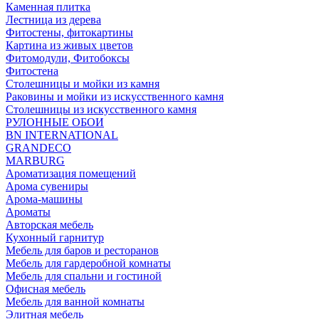
Каменная плитка
Лестница из дерева
Фитостены, фитокартины
Картина из живых цветов
Фитомодули, Фитобоксы
Фитостена
Столешницы и мойки из камня
Раковины и мойки из искусственного камня
Столешницы из искусственного камня
РУЛОННЫЕ ОБОИ
BN INTERNATIONAL
GRANDECO
MARBURG
Ароматизация помещений
Арома сувениры
Арома-машины
Ароматы
Авторская мебель
Кухонный гарнитур
Мебель для баров и ресторанов
Мебель для гардеробной комнаты
Мебель для спальни и гостиной
Офисная мебель
Мебель для ванной комнаты
Элитная мебель