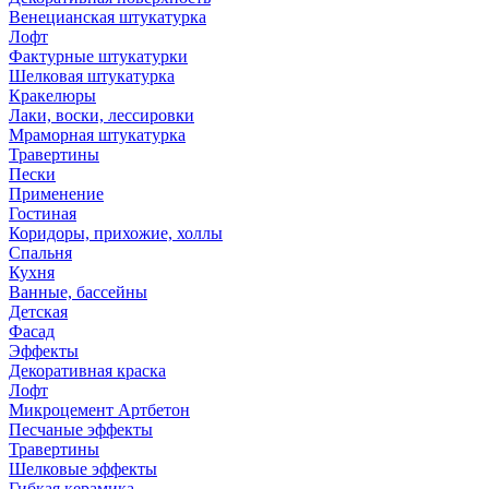
Венецианская штукатурка
Лофт
Фактурные штукатурки
Шелковая штукатурка
Кракелюры
Лаки, воски, лессировки
Мраморная штукатурка
Травертины
Пески
Применение
Гостиная
Коридоры, прихожие, холлы
Спальня
Кухня
Ванные, бассейны
Детская
Фасад
Эффекты
Декоративная краска
Лофт
Микроцемент Артбетон
Песчаные эффекты
Травертины
Шелковые эффекты
Гибкая керамика