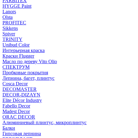
FARBITEX
HYGGE Paint
Lanors
Olsta
PROFITEC
Sikkens
Spiver
TRINITY
Unibud Color
Интерьерная краска
Краски Flugger
Масло по дереву Vito Olio
СПЕКТРУМ
Пробковые покрытия
Лепнина, багет, плинтус
Cosca Decor
DECOMASTER
DECOR-DIZAYN
Elite Décor Industry
Fabello Decor
Madest Decor
ORAC DECOR
Алюминиевый плинтус, микроплинтус
Балки
Гипсовая лепнина