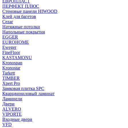
ЕВРОПЛАСТ
ПЕРФЕКТ ПЛЮС
Стеновые панели HIWOOD
Клей для багетов
Cezar
Натяжные потолки
Напольные покрытия
EGGER
EUROHOME
Eweger
FineFloor
KASTAMONU
Kronospan
Kronostar
Tarkett
TIMBER
Xpert Pro
Замковая плитка SPC
Кварцвиниловый ламинат
Ламинели
Двери
ALVERO
VIPORTE
Входные двери
VFD