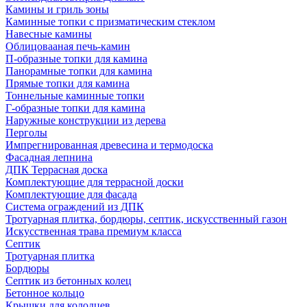
Камины и гриль зоны
Каминные топки с призматическим стеклом
Навесные камины
Облицовааная печь-камин
П-образные топки для камина
Панорамные топки для камина
Прямые топки для камина
Тоннельные каминные топки
Г-образные топки для камина
Наружные конструкции из дерева
Перголы
Импрегнированная древесина и термодоска
Фасадная лепнина
ДПК Террасная доска
Комплектующие для террасной доски
Комплектующие для фасада
Система ограждений из ДПК
Тротуарная плитка, бордюры, септик, искусственный газон
Искусственная трава премиум класса
Септик
Тротуарная плитка
Бордюры
Септик из бетонных колец
Бетонное кольцо
Крышки для колодцев