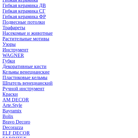
Гибкая керамика ДВ
Гибкая керамика СГ
Гибкая керамика ФР
Подвесные потолки
Трафареты
Насекомые и животные
Растительные мотивы
Узоры
Инструмент
WAGNER
Губки
Декоративные кисти
Кельмы венецианские
Пластиковые кельмы
Шпатель венецианский
Ручной инструмент
Краски
AM DECOR
Arte.Style
Bayramix
Bolix
Bravo Decoro
Decorazza
ELF DECOR