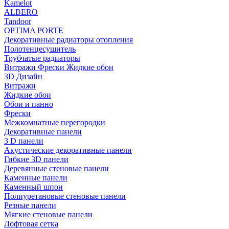
Kamelot
ALBERO
Tandoor
OPTIMA PORTE
Декоративные радиаторы отопления
Полотенцесушитель
Трубчатые радиаторы
Витражи Фрески Жидкие обои
3D Дизайн
Витражи
Жидкие обои
Обои и панно
Фрески
Межкомнатные перегородки
Декоративные панели
3 D панели
Акустические декоративные панели
Гибкие 3D панели
Деревянные стеновые панели
Каменные панели
Каменный шпон
Полиуретановые стеновые панели
Резные панели
Мягкие стеновые панели
Лофтовая сетка