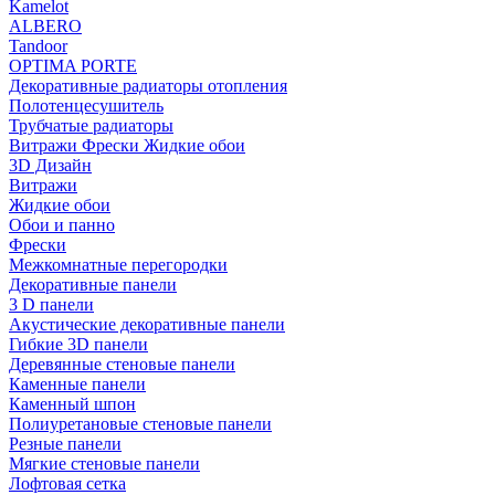
Kamelot
ALBERO
Tandoor
OPTIMA PORTE
Декоративные радиаторы отопления
Полотенцесушитель
Трубчатые радиаторы
Витражи Фрески Жидкие обои
3D Дизайн
Витражи
Жидкие обои
Обои и панно
Фрески
Межкомнатные перегородки
Декоративные панели
3 D панели
Акустические декоративные панели
Гибкие 3D панели
Деревянные стеновые панели
Каменные панели
Каменный шпон
Полиуретановые стеновые панели
Резные панели
Мягкие стеновые панели
Лофтовая сетка