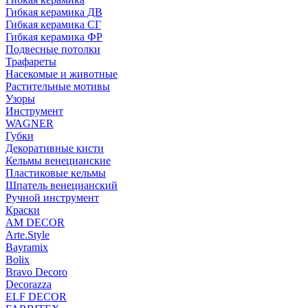
Гибкая керамика ДВ
Гибкая керамика СГ
Гибкая керамика ФР
Подвесные потолки
Трафареты
Насекомые и животные
Растительные мотивы
Узоры
Инструмент
WAGNER
Губки
Декоративные кисти
Кельмы венецианские
Пластиковые кельмы
Шпатель венецианский
Ручной инструмент
Краски
AM DECOR
Arte.Style
Bayramix
Bolix
Bravo Decoro
Decorazza
ELF DECOR