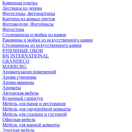
Каменная плитка
Лестница из дерева
Фитостены, фитокартины
Картина из живых цветов
Фитомодули, Фитобоксы
Фитостена
Столешницы и мойки из камня
Раковины и мойки из искусственного камня
Столешницы из искусственного камня
РУЛОННЫЕ ОБОИ
BN INTERNATIONAL
GRANDECO
MARBURG
Ароматизация помещений
Арома сувениры
Арома-машины
Ароматы
Авторская мебель
Кухонный гарнитур
Мебель для баров и ресторанов
Мебель для гардеробной комнаты
Мебель для спальни и гостиной
Офисная мебель
Мебель для ванной комнаты
Элитная мебель