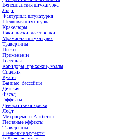
Венецианская штукатурка
Лофт
Фактурные штукатурки
Шелковая штукатурка
Кракелюры
Лаки, воски, лессировки
Мраморная штукатурка
Травертины
Пески
Применение
Гостиная
Коридоры, прихожие, холлы
Спальня
Кухня
Ванные, бассейны
Детская
Фасад
Эффекты
Декоративная краска
Лофт
Микроцемент Артбетон
Песчаные эффекты
Травертины
Шелковые эффекты
Гибкая керамика