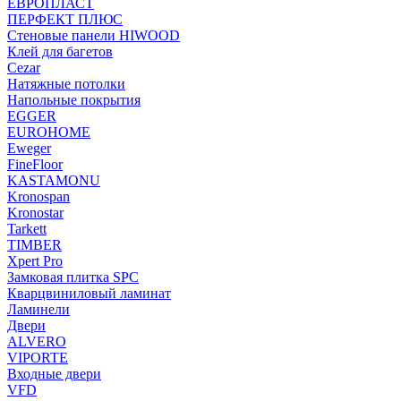
ЕВРОПЛАСТ
ПЕРФЕКТ ПЛЮС
Стеновые панели HIWOOD
Клей для багетов
Cezar
Натяжные потолки
Напольные покрытия
EGGER
EUROHOME
Eweger
FineFloor
KASTAMONU
Kronospan
Kronostar
Tarkett
TIMBER
Xpert Pro
Замковая плитка SPC
Кварцвиниловый ламинат
Ламинели
Двери
ALVERO
VIPORTE
Входные двери
VFD