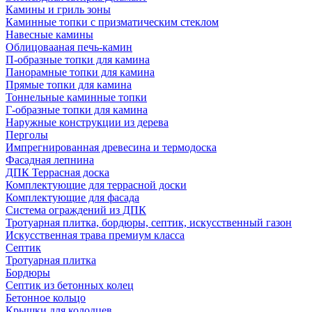
Камины и гриль зоны
Каминные топки с призматическим стеклом
Навесные камины
Облицовааная печь-камин
П-образные топки для камина
Панорамные топки для камина
Прямые топки для камина
Тоннельные каминные топки
Г-образные топки для камина
Наружные конструкции из дерева
Перголы
Импрегнированная древесина и термодоска
Фасадная лепнина
ДПК Террасная доска
Комплектующие для террасной доски
Комплектующие для фасада
Система ограждений из ДПК
Тротуарная плитка, бордюры, септик, искусственный газон
Искусственная трава премиум класса
Септик
Тротуарная плитка
Бордюры
Септик из бетонных колец
Бетонное кольцо
Крышки для колодцев