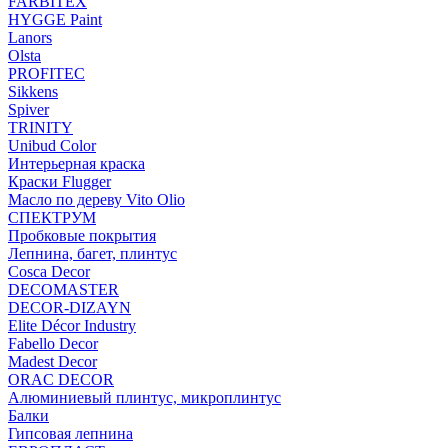
FARBITEX
HYGGE Paint
Lanors
Olsta
PROFITEC
Sikkens
Spiver
TRINITY
Unibud Color
Интерьерная краска
Краски Flugger
Масло по дереву Vito Olio
СПЕКТРУМ
Пробковые покрытия
Лепнина, багет, плинтус
Cosca Decor
DECOMASTER
DECOR-DIZAYN
Elite Décor Industry
Fabello Decor
Madest Decor
ORAC DECOR
Алюминиевый плинтус, микроплинтус
Балки
Гипсовая лепнина