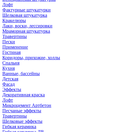
Лофт
Фактурные штукатурки
Шелковая штукатурка
Кракелюры
Лаки, воски, лессировки
Мраморная штукатурка
Травертины
Пески
Применение
Гостиная
Коридоры, прихожие, холлы
Спальня
Кухня
Ванные, бассейны
Детская
Фасад
Эффекты
Декоративная краска
Лофт
Микроцемент Артбетон
Песчаные эффекты
Травертины
Шелковые эффекты
Гибкая керамика
Гибкая керамика ДВ