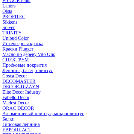
HYGGE Paint
Lanors
Olsta
PROFITEC
Sikkens
Spiver
TRINITY
Unibud Color
Интерьерная краска
Краски Flugger
Масло по дереву Vito Olio
СПЕКТРУМ
Пробковые покрытия
Лепнина, багет, плинтус
Cosca Decor
DECOMASTER
DECOR-DIZAYN
Elite Décor Industry
Fabello Decor
Madest Decor
ORAC DECOR
Алюминиевый плинтус, микроплинтус
Балки
Гипсовая лепнина
ЕВРОПЛАСТ