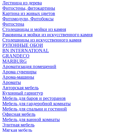
Лестница из дерева
Фитостены, фитокартины
Картина из живых цветов
Фитомодули, Фитобоксы
Фитостена
Столешницы и мойки из камня
Раковины и мойки из искусственного камня
Столешницы из искусственного камня
РУЛОННЫЕ ОБОИ
BN INTERNATIONAL
GRANDECO
MARBURG
Ароматизация помещений
Арома сувениры
Арома-машины
Ароматы
Авторская мебель
Кухонный гарнитур
Мебель для баров и ресторанов
Мебель для гардеробной комнаты
Мебель для спальни и гостиной
Офисная мебель
Мебель для ванной комнаты
Элитная мебель
Мягкая мебель