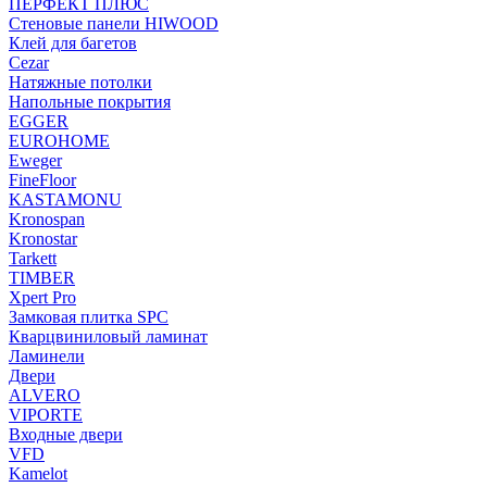
ПЕРФЕКТ ПЛЮС
Стеновые панели HIWOOD
Клей для багетов
Cezar
Натяжные потолки
Напольные покрытия
EGGER
EUROHOME
Eweger
FineFloor
KASTAMONU
Kronospan
Kronostar
Tarkett
TIMBER
Xpert Pro
Замковая плитка SPC
Кварцвиниловый ламинат
Ламинели
Двери
ALVERO
VIPORTE
Входные двери
VFD
Kamelot