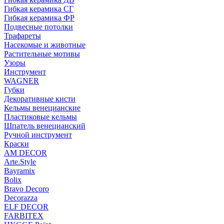
Гибкая керамика СГ
Гибкая керамика ФР
Подвесные потолки
Трафареты
Насекомые и животные
Растительные мотивы
Узоры
Инструмент
WAGNER
Губки
Декоративные кисти
Кельмы венецианские
Пластиковые кельмы
Шпатель венецианский
Ручной инструмент
Краски
AM DECOR
Arte.Style
Bayramix
Bolix
Bravo Decoro
Decorazza
ELF DECOR
FARBITEX