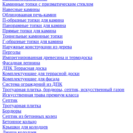
Каминные топки с призматическим стеклом
Навесные камины
Облицовааная печь-камин
П-образные топки для камина
Панорамные топки для камина
Прямые топки для камина
Тоннельные каминные топки
Г-образные топки для камина
Наружные конструкции из дерева
Перголы
Импрегнированная древесина и термодоска
Фасадная лепнина
ДПК Террасная доска
Комплектующие для террасной доски
Комплектующие для фасада
Система ограждений из ДПК
Тротуарная плитка, бордюры, септик, искусственный газон
Искусственная трава премиум класса
Септик
Тротуарная плитка
Бордюры
Септик из бетонных колец
Бетонное кольцо
Крышки для колодцев
Днища колодцев